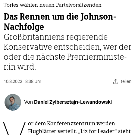
berlin
Tories wählen neuen Parteivorsitzenden
nord
Das Rennen um die Johnson-
Nachfolge
wahrheit
Großbritanniens regierende
verlag
Konser­vative entscheiden, wer der
verlag
oder die nächste Pre­mier­minis­te­
r:in wird.
veranstaltungen
shop
10.8.2022
8:38 Uhr
teilen
fragen & hilfe
unterstützen
Von
Daniel Zylbersztajn-Lewandowski
abo
or dem Konferenzzentrum werden
genossenschaft
Flugblätter verteilt. „Liz for Leader“ steht