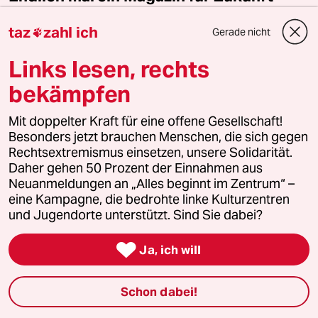
taz FUTURZWEI ist unser Magazin für eine bessere
taz
zahl ich
Gerade nicht

Zukunft. Das Abo bietet jährlich vier Ausgaben für
nur 38 Euro. Zudem erhalten Sie eine Ausgabe von
Links lesen, rechts
Luisa Neubauers neuestem Buch „Was wäre, wenn
wir mutig sind?“ (solange Vorrat reicht).
bekämpfen
Jedes Quartal neu in Ihrem Briefkasten
Mit doppelter Kraft für eine offene Gesellschaft!
Nur 38 Euro im Jahr
Besonders jetzt brauchen Menschen, die sich gegen
Rechtsextremismus einsetzen, unsere Solidarität.
Als Prämie Luisa Neubauers „Was wäre, wenn wir
Daher gehen 50 Prozent der Einnahmen aus
mutig sind?“
Neuanmeldungen an „Alles beginnt im Zentrum“ –
Herausgegeben von Harald Welzer
eine Kampagne, die bedrohte linke Kulturzentren
und Jugendorte unterstützt. Sind Sie dabei?
Jetzt abonnieren

Ja, ich will
Schon dabei!
1 Kommentar
/
Neueste
Älteste