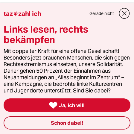
"Schon das Bild, das den Song im Internet
illustriert, ist PROVOKANT: (...)"
taz
zahl ich
Gerade nicht

"Auch normale Muslime könnten das als
Links lesen, rechts
PROVOKATION empfinden. Musste das denn
bekämpfen
sein?"
Mit doppelter Kraft für eine offene Gesellschaft!
Und um Herrn Bax zu antworten: Ja das muss
Besonders jetzt brauchen Menschen, die sich gegen
sein! Und wenn "normale Muslime" das als
Rechtsextremismus einsetzen, unsere Solidarität.
Provokation auffassen, wie Sie selbst
Daher gehen 50 Prozent der Einnahmen aus
feststellen, dann sollten Sie diese Einstellung
Neuanmeldungen an „Alles beginnt im Zentrum“ –
verurteilen und nicht jemanden, der wegen
eine Kampagne, die bedrohte linke Kulturzentren
freier Meinungsäußerung mit dem Tod bedroht
und Jugendorte unterstützt. Sind Sie dabei?
wird!

Ja, ich will
Dummbatz
D
12.05.2012
,
15:34 Uhr
Schon dabei!
Haha! Das Lied geht ab! :-D