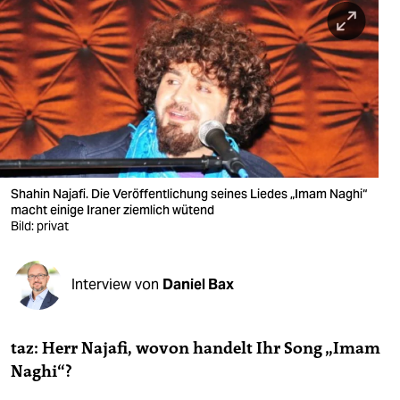
berlin
nord
wahrheit
verlag
verlag
veranstaltungen
Shahin Najafi. Die Veröffentlichung seines Liedes „Imam Naghi“
macht einige Iraner ziemlich wütend
Bild: privat
shop
fragen & hilfe
Interview von
Daniel Bax
unterstützen
abo
taz: Herr Najafi, wovon handelt Ihr Song „Imam
genossenschaft
Naghi“?