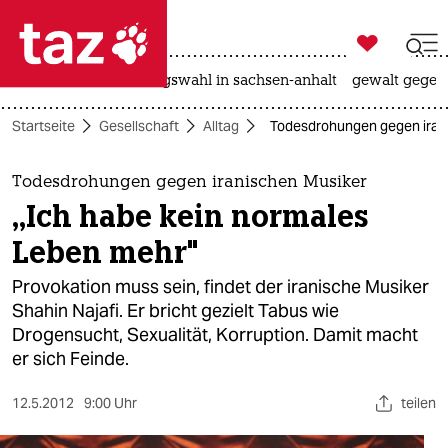

taz zahl ich
hitze
surfen
landtagswahl in sachsen-anhalt
gewalt gegen

taz zahl ich
Startseite
Gesellschaft
Alltag
Todesdrohungen gegen irani
taz zahl ich
themen
Todesdrohungen gegen iranischen Musiker
„Ich habe kein normales
politik
Leben mehr"
öko
Provokation muss sein, findet der iranische Musiker
Shahin Najafi. Er bricht gezielt Tabus wie
gesellschaft
Drogensucht, Sexualität, Korruption. Damit macht
er sich Feinde.
kultur
sport
12.5.2012
9:00 Uhr
teilen