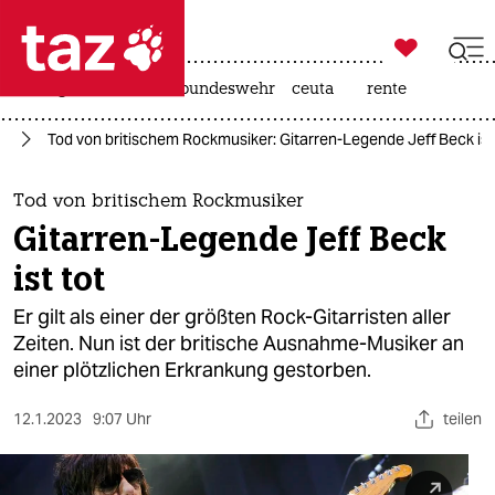

taz zahl ich
niedrigwasser
afd
bundeswehr
ceuta
rente

taz zahl ich
ik
Tod von britischem Rockmusiker: Gitarren-Legende Jeff Beck ist
taz zahl ich
themen
Tod von britischem Rockmusiker
Gitarren-Legende Jeff Beck
politik
ist tot
öko
Er gilt als einer der größten Rock-Gitarristen aller
Zeiten. Nun ist der britische Ausnahme-Musiker an
gesellschaft
einer plötzlichen Erkrankung gestorben.
kultur
12.1.2023
9:07 Uhr
teilen
sport