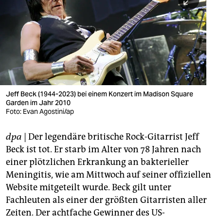
berlin
nord
wahrheit
verlag
verlag
Jeff Beck (1944-2023) bei einem Konzert im Madison Square
Garden im Jahr 2010
veranstaltungen
Foto: Evan Agostini/ap
shop
dpa
| Der legendäre britische Rock-Gitarrist Jeff
fragen & hilfe
Beck ist tot. Er starb im Alter von 78 Jahren nach
unterstützen
einer plötzlichen Erkrankung an bakterieller
Meningitis, wie am Mittwoch auf seiner offiziellen
abo
Website mitgeteilt wurde. Beck gilt unter
Fachleuten als einer der größten Gitarristen aller
genossenschaft
Zeiten. Der achtfache Gewinner des US-