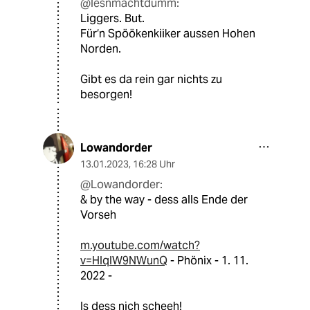
@lesnmachtdumm:
Liggers. But.
Für‘n Spöökenkiiker aussen Hohen
Norden.
Gibt es da rein gar nichts zu
besorgen!
Lowandorder
13.01.2023
,
16:28 Uhr
@Lowandorder:
& by the way - dess alls Ende der
Vorseh
m.youtube.com/watch?
v=HIqlW9NWunQ
- Phönix - 1. 11.
2022 -
Is dess nich scheeh!