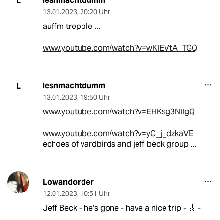
lesnmachtdumm
L
13.01.2023
,
20:20 Uhr
auffm trepple ...
www.youtube.com/watch?v=wKlEVtA_TGQ
lesnmachtdumm
L
13.01.2023
,
19:50 Uhr
www.youtube.com/watch?v=EHKsg3NIIgQ
www.youtube.com/watch?v=yC_j_dzkaVE
echoes of yardbirds and jeff beck group ...
Lowandorder
12.01.2023
,
10:51 Uhr
Jeff Beck - he‘s gone - have a nice trip - 🎸 -