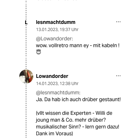
lesnmachtdumm
L
13.01.2023
,
19:37 Uhr
@Lowandorder:
wow. vollretro mann ey - mit kabeln !
😇
Lowandorder
14.01.2023
,
12:38 Uhr
@lesnmachtdumm:
Ja. Da hab ich auch drüber gestaunt!
(vllt wissen die Experten - Willi de
joung man & Co. mehr drüber?
musikalischer Sinn? - lern gern dazu!
Dank im Voraus)