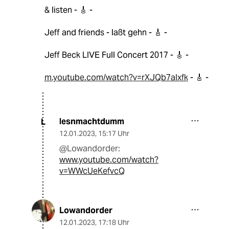
& listen - 🎸 -
Jeff and friends - laßt gehn - 🎸 -
Jeff Beck LIVE Full Concert 2017 - 🎸 -
m.youtube.com/watch?v=rXJQb7aIxfk
- 🎸 -
lesnmachtdumm
L
12.01.2023
,
15:17 Uhr
@Lowandorder:
www.youtube.com/watch?
v=WWcUeKefvcQ
Lowandorder
12.01.2023
,
17:18 Uhr