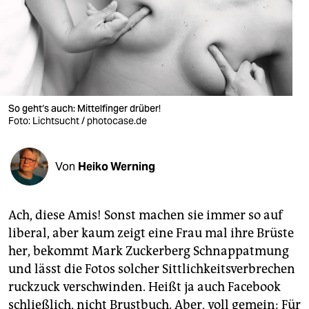
berlin
nord
wahrheit
verlag
So geht‘s auch: Mittelfinger drüber!
verlag
Foto: Lichtsucht / photocase.de
veranstaltungen
Von
Heiko Werning
shop
fragen & hilfe
Ach, diese Amis! Sonst machen sie immer so auf
unterstützen
liberal, aber kaum zeigt eine Frau mal ihre Brüste
her, bekommt Mark Zuckerberg Schnappatmung
abo
und lässt die Fotos solcher Sittlichkeitsverbrechen
genossenschaft
ruckzuck verschwinden. Heißt ja auch Facebook
schließlich, nicht Brustbuch. Aber, voll gemein: Für