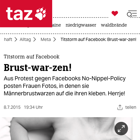

taz zahl ich
hitze
krieg in der ukraine
niedrigwasser
waldbrände

taz zahl ich
schaft
Alltag
Meta
Titstorm auf Facebook: Brust-war-zen!
taz zahl ich
themen
Titstorm auf Facebook
Brust-war-zen!
politik
Aus Protest gegen Facebooks No-Nippel-Policy
öko
posten Frauen Fotos, in denen sie
Männerbrustwarzen auf die ihren kleben. Herrje!
gesellschaft
8.7.2015
19:34 Uhr
teilen
kultur
sport