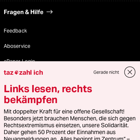
Fragen & Hilfe
Feedback
Aboservice
ePaper Login
taz
zahl ich
Gerade nicht

Downloads für Abonnierende
Links lesen, rechts
bekämpfen
© 2026 taz Verlags und Vertriebs GmbH
Mit doppelter Kraft für eine offene Gesellschaft!
Alle Rechte vorbehalten. Bei rechtlichen Fragen oder für Genehmigungen
wenden Sie sich bitte an
lizenzen@taz.de
Besonders jetzt brauchen Menschen, die sich gegen
Rechtsextremismus einsetzen, unsere Solidarität.
Daher gehen 50 Prozent der Einnahmen aus
Feedback
Redaktionsstatut
Kommune-Richtlinien
KI-
Neuanmeldungen an „Alles beginnt im Zentrum“ –