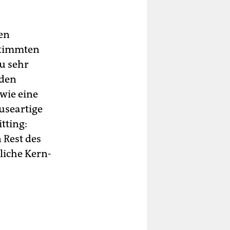
den
stimmten
u sehr
nden
wie eine
useartige
tting:
 Rest des
tliche Kern­