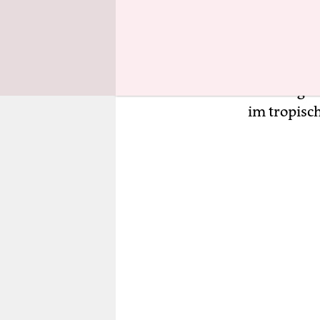
interkonti
der Ferne 
dar, sonde
schöne Wor
verbringen
im tropisc