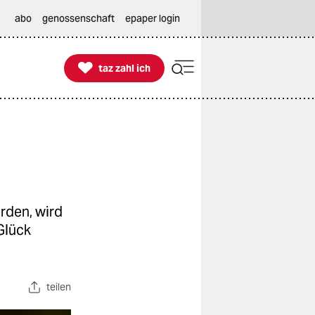
abo
genossenschaft
epaper login

taz zahl ich
taz zahl ich
rden, wird
Glück
teilen