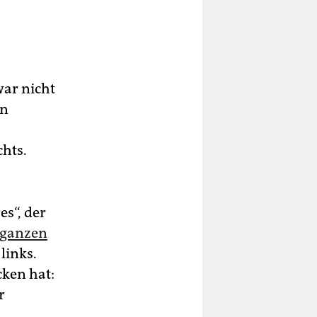
war nicht
en
chts.
es“, der
 ganzen
links.
cken hat:
r