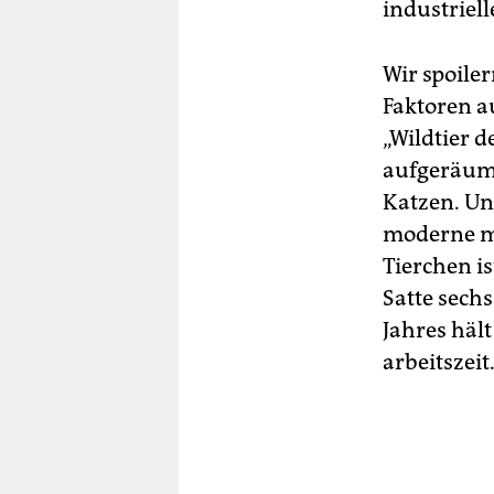
industriel
Wir spoiler
Faktoren a
„Wildtier 
aufgeräumt
Katzen. Un
moderne me
Tierchen i
Satte sechs
Jahres hält
arbeitszeit