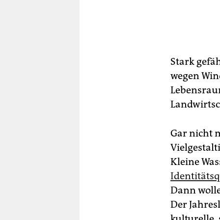
Stark gefä
wegen Wind
Lebensraum
Landwirtsch
Gar nicht 
Vielgestalt
Kleine Wass
Identitäts
Dann wolle
Der Jahres
kulturelle