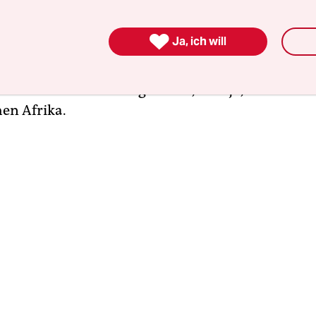
nental und stellt mit seinem wiederkehrenden D
eine ideale Metapher für ein menschliches Grun

Ja, ich will
rn es schenkt uns zudem via dem auslobenden N
t „Langstreckenzieher“. Die ehemals kalte Jahres
 diese eher unauffälligen und, nun ja, braunen 
hen Afrika.