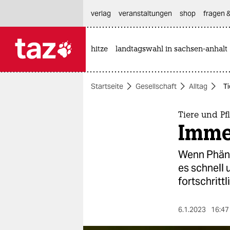
hautnavigation anspringen
hauptinhalt anspringen
footer anspringen
verlag
veranstaltungen
shop
fragen &
hitze
landtagswahl in sachsen-anhalt

taz zahl ich
taz zahl ich
Startseite
Gesellschaft
Alltag
Ti
themen
politik
Tiere und Pf
Immer
öko
Wenn Phäno
gesellschaft
es schnell 
fortschrittl
kultur
sport
6.1.2023
16:47