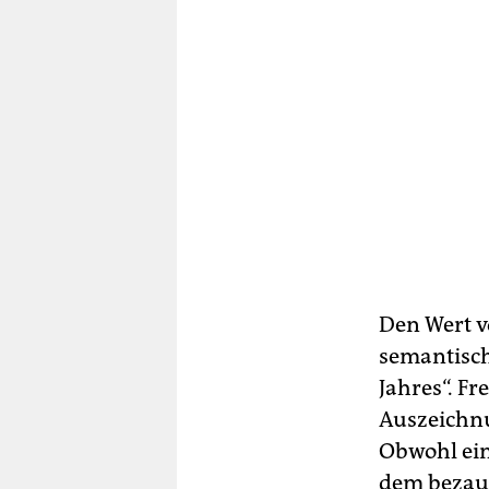
Den Wert 
semantisch
Jahres“. F
Auszeichnu
Obwohl ein
dem bezau