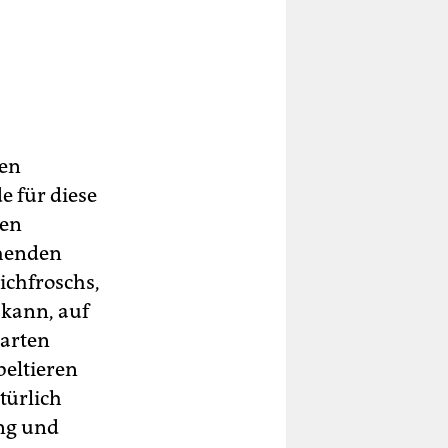
den
e für diese
ten
henden
ichfroschs,
 kann, auf
narten
beltieren
türlich
ng und