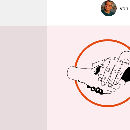
epaper login
Von
Wollen wir
Braunkehlc
Oder gar hi
demokratis
schließlic
invasive A
AfD, von de
gruseligen
Kretschma
Deswegen w
Globalist
is