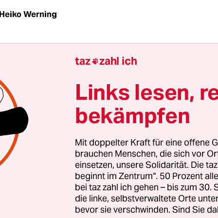
Heiko Werning
 wirklich Witze darüber machen, dass ausgerechn
taz
zahl ich

hen der deutsche „Vogel des Jahres 2023“ geword
storische Analogien ziehen, weil es bei einer frei
Links lesen, r
chen Wahl ohne jede Not dazu gekürt wurde? Nat
bekämpfen
h immer auch politisch. Vom notwendigen Kampf
rten landet man schnell beim Blut-und-Boden-De
r Kritik an der Klimaschädlichkeit des Reisesekto
Mit doppelter Kraft für eine offene G
 „Urlaub in der Heimat“-Propaganda von Winfrie
brauchen Menschen, die sich vor O
einsetzen, unsere Solidarität. Die ta
nn und Konsorten.
beginnt im Zentrum“. 50 Prozent a
bei taz zahl ich gehen – bis zum 30
ollen wir lieber loben, dass
das Braunkehlchen e
die linke, selbstverwaltete Orte unte
t, denn es reist nicht nur regelmäßig weit und
bevor sie verschwinden. Sind Sie da