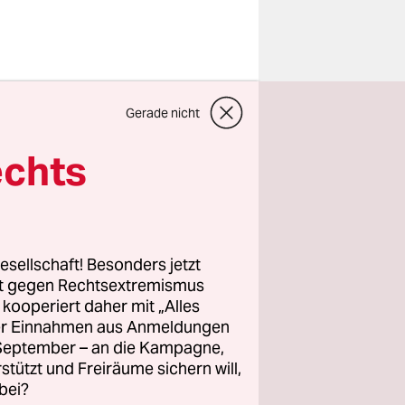
et das
Gerade nicht
en ist?
en,
echts
ur ist
 gegen
nken à la
rs bei der
esellschaft! Besonders jetzt
d
rt gegen Rechtsextremismus
z kooperiert daher mit „Alles
ller Einnahmen aus Anmeldungen
. September – an die Kampagne,
in echter
rstützt und Freiräume sichern will,
bei?