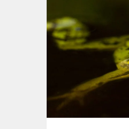
berlin
nord
wahrheit
verlag
verlag
veranstaltungen
shop
fragen & hilfe
unterstützen
abo
genossenschaft