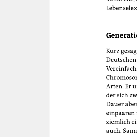
Lebenselex
Generati
Kurz gesag
Deutschen 
Vereinfach
Chromosom
Arten. Er u
der sich z
Dauer aber
einpaaren 
ziemlich ei
auch. Sam