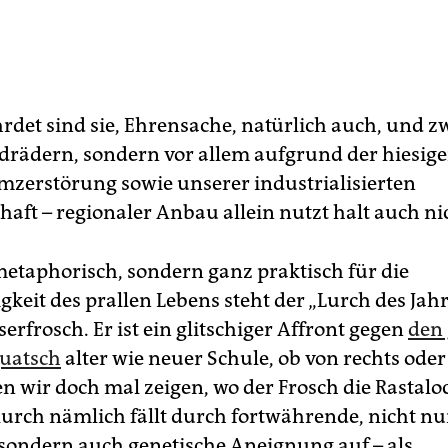
hrdet sind sie, Ehrensache, natürlich auch, und z
rädern, sondern vor allem aufgrund der hiesig
zerstörung sowie unserer industrialisierten
aft – regionaler Anbau allein nutzt halt auch ni
metaphorisch, sondern ganz praktisch für die
igkeit des prallen Lebens steht der „Lurch des Jahr
erfrosch. Er ist ein glitschiger Affront gegen
den
quatsch
alter wie neuer Schule, ob von rechts oder 
n wir doch mal zeigen, wo der Frosch die Rastalo
lurch nämlich fällt durch fortwährende, nicht nu
, sondern auch genetische Aneignung auf – als