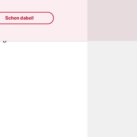
rang nach
dbedürfnis
Schon dabei!
abu das
zeit
Vögelchen