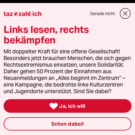
taz
zahl ich
Gerade nicht

Fragen & Hilfe
Links lesen, rechts
bekämpfen
Feedback
Mit doppelter Kraft für eine offene Gesellschaft!
Aboservice
Besonders jetzt brauchen Menschen, die sich gegen
Rechtsextremismus einsetzen, unsere Solidarität.
Daher gehen 50 Prozent der Einnahmen aus
ePaper Login
Neuanmeldungen an „Alles beginnt im Zentrum“ –
eine Kampagne, die bedrohte linke Kulturzentren
Downloads für Abonnierende
und Jugendorte unterstützt. Sind Sie dabei?

Ja, ich will
© 2026 taz Verlags und Vertriebs GmbH
Alle Rechte vorbehalten. Bei rechtlichen Fragen oder für Genehmigungen
Schon dabei!
wenden Sie sich bitte an
lizenzen@taz.de