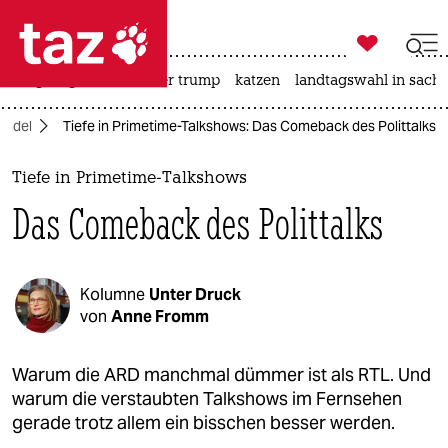

taz zahl ich
bergsteigen
usa unter trump
katzen
landtagswahl in sachs

taz zahl ich
andel
Tiefe in Primetime-Talkshows: Das Comeback des Polittalks
taz zahl ich
themen
Tiefe in Primetime-Talkshows
Das Comeback des Polittalks
politik
öko
Kolumne
Unter Druck
gesellschaft
von
Anne Fromm
kultur
Warum die ARD manchmal dümmer ist als RTL. Und
warum die verstaubten Talkshows im Fernsehen
sport
gerade trotz allem ein bisschen besser werden.