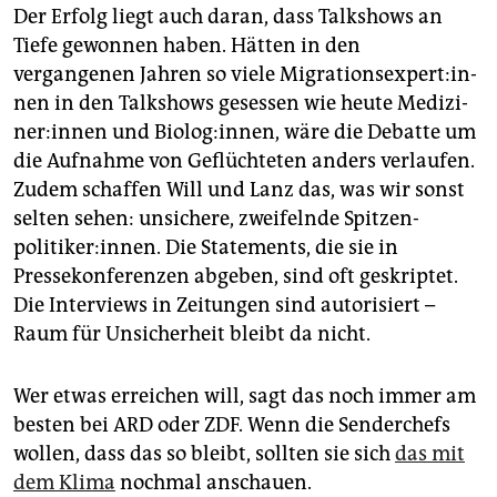
Der Erfolg liegt auch daran, dass Talkshows an
Tiefe gewonnen haben. Hätten in den
vergangenen Jahren so viele Mi­gra­ti­ons­ex­per­t:in­
nen in den Talkshows gesessen wie heute Me­di­zi­
ne­r:in­nen und Bio­log:in­nen, wäre die Debatte um
die Aufnahme von Geflüchteten anders verlaufen.
Zudem schaffen Will und Lanz das, was wir sonst
selten sehen: unsichere, zweifelnde Spit­zen­
politiker:innen. Die Statements, die sie in
Pressekonferenzen abgeben, sind oft geskriptet.
Die Interviews in Zeitungen sind autorisiert –
Raum für Unsicherheit bleibt da nicht.
Wer etwas erreichen will, sagt das noch immer am
besten bei ARD oder ZDF. Wenn die Senderchefs
wollen, dass das so bleibt, sollten sie sich
das mit
dem Klima
nochmal anschauen.