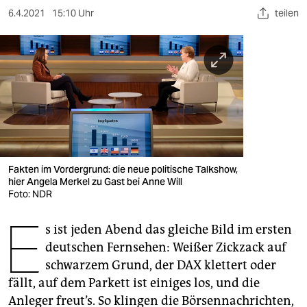
berlin
6.4.2021
15:10 Uhr
teilen
nord
wahrheit
verlag
verlag
veranstaltungen
Fakten im Vordergrund: die neue politische Talkshow,
shop
hier Angela Merkel zu Gast bei Anne Will
Foto: NDR
fragen & hilfe
E
unterstützen
s ist jeden Abend das gleiche Bild im ersten
deutschen Fernsehen: Weißer Zickzack auf
abo
schwarzem Grund, der DAX klettert oder
fällt, auf dem Parkett ist einiges los, und die
genossenschaft
Anleger freut’s. So klingen die Börsennachrichten,