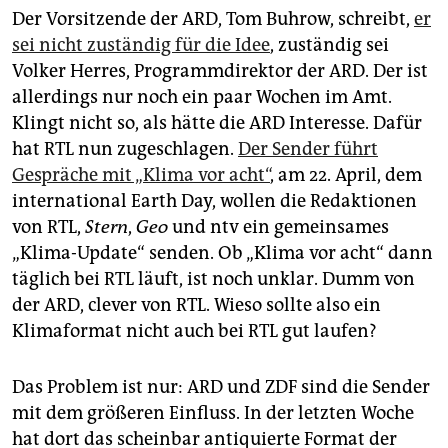
Der Vorsitzende der ARD, Tom Buhrow, schreibt,
er
sei nicht zuständig für die Idee
, zuständig sei
Volker Herres, Programmdirektor der ARD. Der ist
allerdings nur noch ein paar Wochen im Amt.
Klingt nicht so, als hätte die ARD Interesse. Dafür
hat RTL nun zugeschlagen.
Der Sender führt
Gespräche mit „Klima vor acht“
, am 22. April, dem
international Earth Day, wollen die Redak­tio­nen
von RTL,
Stern
,
Geo
und ntv ein gemeinsames
„Klima-Update“ senden. Ob „Klima vor acht“ dann
täglich bei RTL läuft, ist noch unklar. Dumm von
der ARD, clever von RTL. Wieso sollte also ein
Klimaformat nicht auch bei RTL gut laufen?
Das Problem ist nur: ARD und ZDF sind die Sender
mit dem größeren Einfluss. In der letzten Woche
hat dort das scheinbar antiquierte Format der