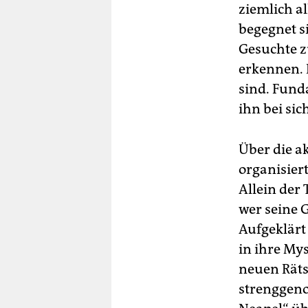
ziemlich al
begegnet s
Gesuchte zu
erkennen. D
sind. Fund
ihn bei si
Über die ak
organisier
Allein der
wer seine
Aufgeklärt 
in ihre Mys
neuen Rätse
strenggeno