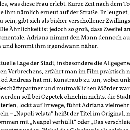
les, was diese Frau erlebt. Kurze Zeit nach dem 
ie ihm nämlich erneut auf der Straße. Er leugnet,
 sein, gibt sich als bisher verschollener Zwillin
ie Ähnlichkeit ist jedoch so groß, dass Zweifel 
amentale. Adriana nimmt den Mann dennoch auf,
ch und kommt ihm irgendwann näher.
tuelle Lage der Stadt, insbesondere die Allgegen
ten Verbrechens, erfährt man im Film praktisch n
 Tod Andreas hat mit Kunstraub zu tun, wobei unkl
 Geschäftspartner und mutmaßlichen Mörder war
werden soll bei Özpetek ohnehin nichts, die Stadt
terien, lockt auf Irrwege, führt Adriana vielmehr 
ln – „Napoli velata“ heißt der Titel im Original, 
mmen mit „Neapel verhüllt“ oder „Das verschlei