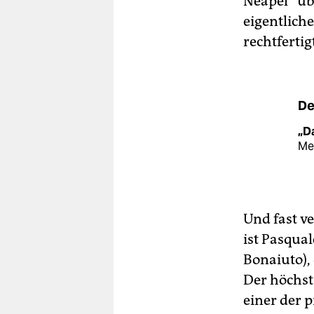
Neapel“ üb
eigentliche
rechtfertig
De
„D
Mez
Und fast v
ist Pasqua
Bonaiuto),
Der höchst
einer der 