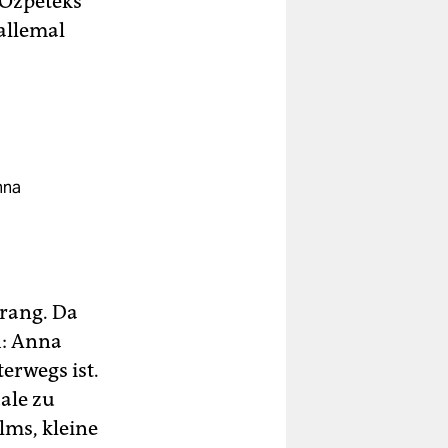
 Özpeteks
 allemal
nna
trang. Da
h: Anna
erwegs ist.
ale zu
lms, kleine