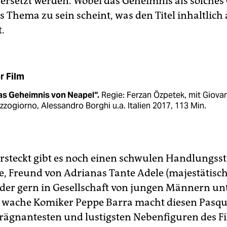
ersetzt werden. Wobei das Geheimnis als solches
s Thema zu sein scheint, was den Titel inhaltlich
t.
r Film
as Geheimnis von Neapel“.
Regie: Ferzan Özpetek, mit Giova
zogiorno, Alessandro Borghi u.a. Italien 2017, 113 Min.
ersteckt gibt es noch einen schwulen Handlungss
le, Freund von Adrianas Tante Adele (majestätisc
 der gern in Gesellschaft von jungen Männern unt
 wache Komiker Peppe Barra macht diesen Pasqu
prägnantesten und lustigsten Nebenfiguren des Fi