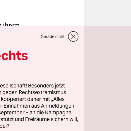
in ihrem
tet, sind
Gerade nicht
ngle. Auf
ren
echts
ressiert
 werden die
Adriana.
esellschaft! Besonders jetzt
rt gegen Rechtsextremismus
z kooperiert daher mit „Alles
inander her
ller Einnahmen aus Anmeldungen
perlichkeit
. September – an die Kampagne,
 vorbei
rstützt und Freiräume sichern will,
bei?
auch am