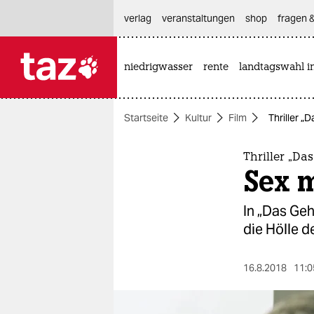
hautnavigation anspringen
hauptinhalt anspringen
footer anspringen
verlag
veranstaltungen
shop
fragen &
niedrigwasser
rente
landtagswahl i

taz zahl ich
taz zahl ich
Startseite
Kultur
Film
Thriller „
themen
politik
Thriller „Da
Sex m
öko
In „Das Geh
gesellschaft
die Hölle d
kultur
16.8.2018
11:0
sport