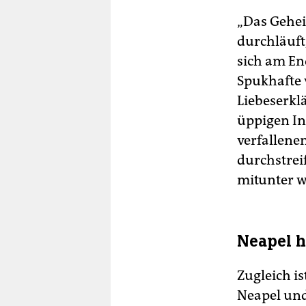
„Das Gehei
durchläuft
sich am En
Spukhafte 
Liebeserklä
üppigen In
verfallene
durchstreif
mitunter w
Neapel h
Zugleich is
Neapel und