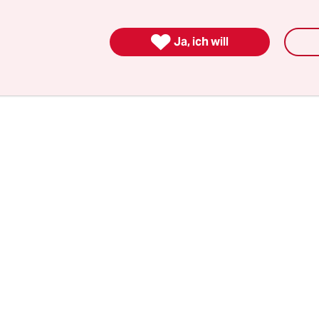
orgen noch. Verabredet sich für den Abend im
ht hin. Andrea kommt nicht. Sie ist enttäuscht.

Ja, ich will