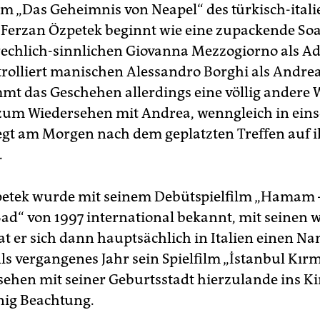
ilm „Das Geheimnis von Neapel“ des türkisch-ital
 Ferzan Özpetek beginnt wie eine zupackende Soa
rechlich-sinnlichen Giovanna Mezzogiorno als A
rolliert manischen Alessandro Borghi als Andrea
mt das Geschehen allerdings eine völlig andere
um Wiedersehen mit Andrea, wenngleich in einse
iegt am Morgen nach dem geplatzten Treffen auf 
.
etek wurde mit seinem Debütspielfilm „Hamam 
Bad“ von 1997 international bekannt, mit seinen 
at er sich dann hauptsächlich in Italien einen N
ls vergangenes Jahr sein Spielfilm „İstanbul Kırm
sehen mit seiner Geburtsstadt hierzulande ins K
nig Beachtung.