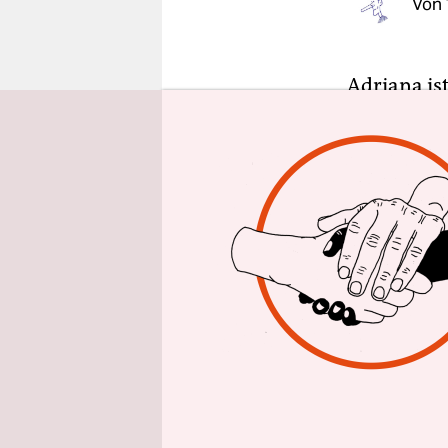
Von
epaper login
Adriana is
Beruf tägl
die meisten
einer Party
gutaussehe
zeigt und 
Nacht zusa
Und so gesc
Die beiden
in einer zi
fast anfal
inszeniert