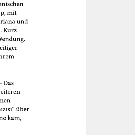
ienischen
p, mit
driana und
. Kurz
 Wendung.
itiger
ihrem
– Das
weiteren
amen
ızısı“ über
ino kam,