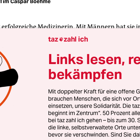
Tim Caspar Boehme
t erfolgreiche Medizinerin. Mit Männern hat sie 
ich neue Begegnungen. Da sie als Pathologin arbei
taz
zahl ich

 von ihnen jedoch schon tot. Ansonsten ist sie Si
 bei Freunden trifft sie eines Nachts einen jünge
Links lesen, r
nden Mann, Andrea, der sich ebenso wie sie inte
bekämpfen
nicht lange um den heißen Brei herumredet: „Wir
mmen verbringen“, verkündet er der erstaunten 
hieht es.
Mit doppelter Kraft für eine offene G
brauchen Menschen, die sich vor O
einsetzen, unsere Solidarität. Die ta
 fallen wenig später in Adrianas Wohnung übere
beginnt im Zentrum“. 50 Prozent a
emlich direkten, einen beim Zusehen in ihrer Kör
bei taz zahl ich gehen – bis zum 30
lenden Szene, die immer haarscharf am Expliziten
die linke, selbstverwaltete Orte unte
bevor sie verschwinden. Sind Sie da
 ist. Man versteht sich anscheinend auf Anhieb, 