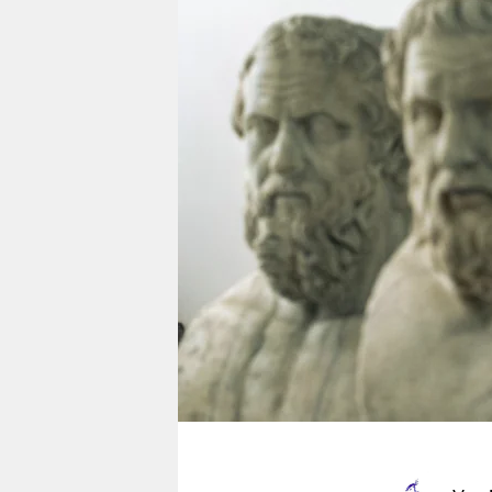
berlin
nord
wahrheit
verlag
verlag
veranstaltungen
shop
fragen & hilfe
unterstützen
abo
genossenschaft