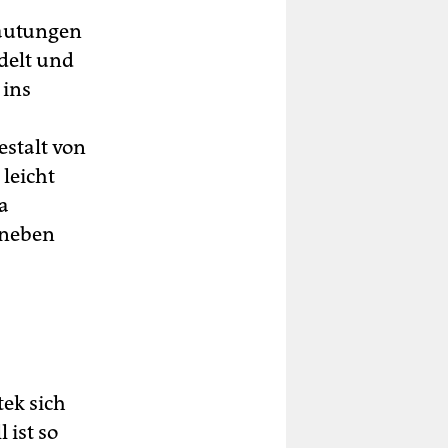
Häutungen
delt und
 ins
estalt von
leicht
a
daneben
tek sich
 ist so