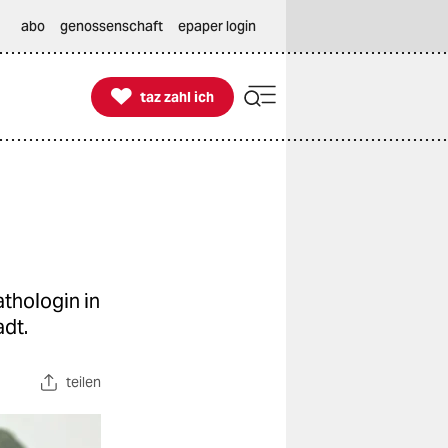
abo
genossenschaft
epaper login

taz zahl ich
taz zahl ich
thologin in
adt.
teilen