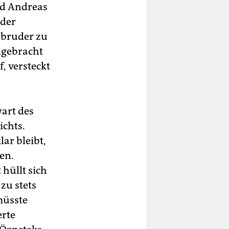
Tod Andreas
 der
gsbruder zu
angebracht
 versteckt
wart des
ichts.
ar bleibt,
en.
 hüllt sich
zu stets
müsste
erte