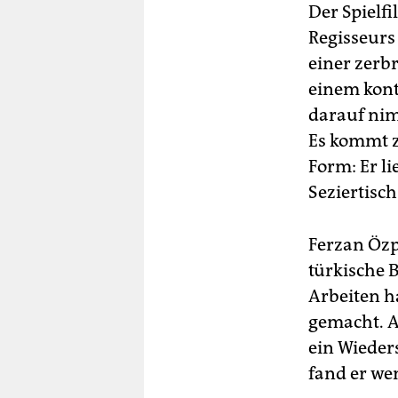
Der Spielf
Regisseurs
einer zerb
einem kont
darauf nim
Es kommt z
Form: Er l
Seziertisch
Ferzan Özp
türkische 
Arbeiten h
gemacht. A
ein Wieder
fand er we