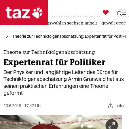

taz zahl ich
hitze
surfen
landtagswahl in sachsen-anhalt
gewalt gegen

taz zahl ich
ft
Theorie zur Technikfolgenabschätzung: Expertenrat für Politiker
taz zahl ich
themen
Theorie zur Technikfolgenabschätzung
Expertenrat für Politiker
politik
Der Physiker und langjährige Leiter des Büros für
öko
Technikfolgenabschätzung Armin Grunwald hat aus
seinen praktischen Erfahrungen eine Theorie
gesellschaft
geformt
kultur
10.6.2019
17:42 Uhr
teilen
sport