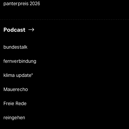
panterpreis 2026
Podcast
bundestalk
fernverbindung
klima update°
Mauerecho
Freie Rede
reingehen