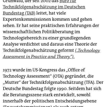
Grunwald, der seit 2002 das
Büro für
epaper login
Technikfolgenabschätzung im Deutschen
Bundestag (TAB)
leitet, hat viele
Expertenkommissionen kommen und gehen
sehen. Er hat seine praktischen Erfahrungen der
wissenschaftlichen Politikberatung im
Technologiebereich zu einer grundlegenden
Analyse verdichtet und daraus eine Theorie der
Technikfolgenabschätzung geformt
(„Technology
Assessment in Practice and Theory“)
.
1972 wurde im US-Kongress das „Office of
Technology Assessment“ (OTA) gegründet, die
„Mutter“ der Technikfolgenabschätzung (TFA). Der
Deutsche Bundestag folgte 1990. Seitdem hat sich
die Beratungsszene stark entwickelt, sowohl
innerhalb der politischen Entscheidungsebene