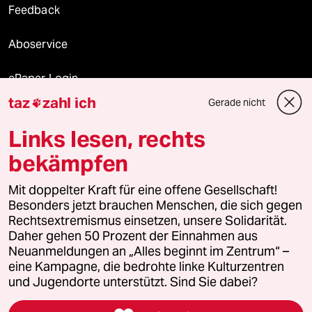
Feedback
Aboservice
ePaper Login
taz
zahl ich
Gerade nicht

Downloads für Abonnierende
Links lesen, rechts
bekämpfen
© 2026 taz Verlags und Vertriebs GmbH
Mit doppelter Kraft für eine offene Gesellschaft!
Alle Rechte vorbehalten. Bei rechtlichen Fragen oder für Genehmigungen
wenden Sie sich bitte an
lizenzen@taz.de
Besonders jetzt brauchen Menschen, die sich gegen
Rechtsextremismus einsetzen, unsere Solidarität.
Daher gehen 50 Prozent der Einnahmen aus
Feedback
Redaktionsstatut
Kommune-Richtlinien
KI-
Neuanmeldungen an „Alles beginnt im Zentrum“ –
eine Kampagne, die bedrohte linke Kulturzentren
Leitlinie
Informant
Datenschutz
Impressum
AGB
und Jugendorte unterstützt. Sind Sie dabei?
Seitenwende
Einwilligungen widerrufen (Ads)