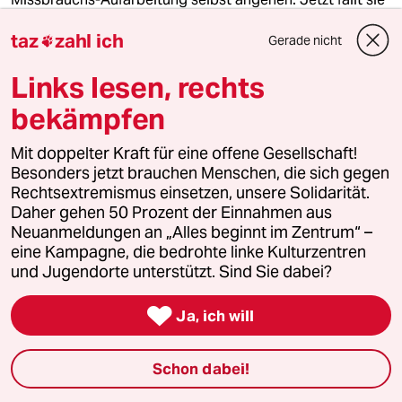
über dieses Thema.
taz
zahl ich
Gerade nicht

Links lesen, rechts
bekämpfen
Mit doppelter Kraft für eine offene Gesellschaft!
Besonders jetzt brauchen Menschen, die sich gegen
Rechtsextremismus einsetzen, unsere Solidarität.
Daher gehen 50 Prozent der Einnahmen aus
Neuanmeldungen an „Alles beginnt im Zentrum“ –
eine Kampagne, die bedrohte linke Kulturzentren
und Jugendorte unterstützt. Sind Sie dabei?
Pfarrerin im Internet

Kirche im Pippi-Langstrumpf-Style
Ja, ich will
Maike Schöfer ist Pfarrerin in Berlin-Adlershof und hat
noch eine zweite Gemeinde: im Internet. Wie prägen
Schon dabei!
Sinn­flu­en­ce­r*in­nen die digitale Kirche?