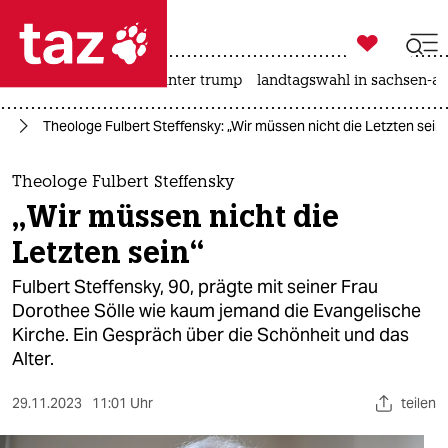

taz zahl ich
nahost-konflikt
usa unter trump
landtagswahl in sachsen-an

taz zahl ich
ag
Theologe Fulbert Steffensky: „Wir müssen nicht die Letzten sein“
taz zahl ich
themen
Theologe Fulbert Steffensky
„Wir müssen nicht die
politik
Letzten sein“
öko
Fulbert Steffensky, 90, prägte mit seiner Frau
Dorothee Sölle wie kaum jemand die Evangelische
gesellschaft
Kirche. Ein Gespräch über die Schönheit und das
Alter.
kultur
sport
29.11.2023
11:01 Uhr
teilen