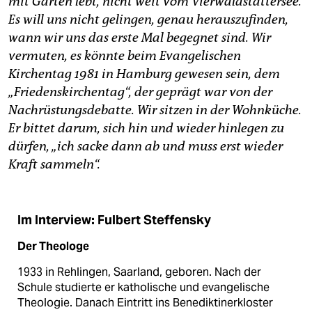
mit Garten lebt, nicht weit vom Vierwaldstättersee.
epaper login
Es will uns nicht gelingen, genau herauszufinden,
wann wir uns das erste Mal begegnet sind. Wir
vermuten, es könnte beim Evangelischen
Kirchentag 1981 in Hamburg gewesen sein, dem
„Friedenskirchentag“, der geprägt war von der
Nachrüstungsdebatte. Wir sitzen in der Wohnküche.
Er bittet darum, sich hin und wieder hinlegen zu
dürfen, „ich sacke dann ab und muss erst wieder
Kraft sammeln“.
Im Interview: Fulbert Steffensky
Der Theologe
1933 in Rehlingen, Saarland, geboren. Nach der
Schule studierte er katholische und evangelische
Theologie. Danach Eintritt ins Benediktinerkloster