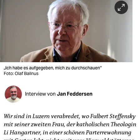
berlin
nord
wahrheit
verlag
verlag
veranstaltungen
„Ich habe es aufgegeben, mich zu durchschauen“
Foto: Olaf Ballnus
shop
fragen & hilfe
Interview von
Jan Feddersen
unterstützen
Wir sind in Luzern verabredet, wo Fulbert Steffensky
abo
mit seiner zweiten Frau, der katholischen Theologin
genossenschaft
Li Hangartner, in einer schönen Parterrewohnung