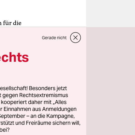
h für die
h draußen,
Gerade nicht
 einfach
Sitzen
echts
leichen an
sie
esellschaft! Besonders jetzt
n „Alles,
rt gegen Rechtsextremismus
trägers
z kooperiert daher mit „Alles
ller Einnahmen aus Anmeldungen
einen
. September – an die Kampagne,
 der
rstützt und Freiräume sichern will,
ht sich als
bei?