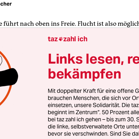
scher
 führt nach oben ins Freie. Flucht ist also möglic
ique im leeren Schwimmbecken. Eine Flucht nac
taz
zahl ich

ndergeschrei zu hören ist. Aber niemand klettert
Alle verharren in der Versenkung wie Gefangene. 
Links lesen, r
 in der Ecke, hängen derangiert an der Leiter, sch
bekämpfen
 entlang oder tigern im Kreis herum, als wären 
erte Zootiere.
Mit doppelter Kraft für eine offene G
tel­le­r:in­nen von Heranwachsenden aus dem Roma
brauchen Menschen, die sich vor O
ben mussten“ des englischen
Literaturnobelpreis
einsetzen, unsere Solidarität. Die ta
beginnt im Zentrum“. 50 Prozent a
iguro
hat Regisseurin Felicitas Brucker auf der kl
bei taz zahl ich gehen – bis zum 30
Staatstheaters Braunschweig versammelt. Wie in
die linke, selbstverwaltete Orte unte
tt Kathy (Nina Wolf) als Protagonistin hervor, mac
bevor sie verschwinden. Sind Sie da