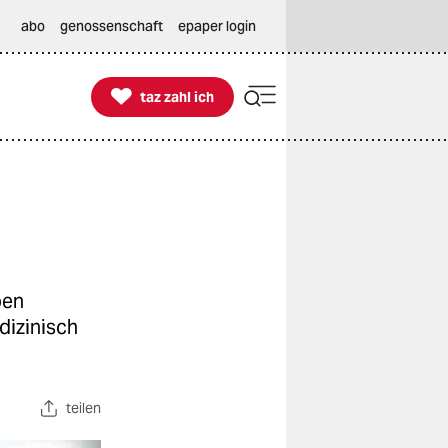
abo
genossenschaft
epaper login

taz zahl ich
taz zahl ich
ben
dizinisch
teilen