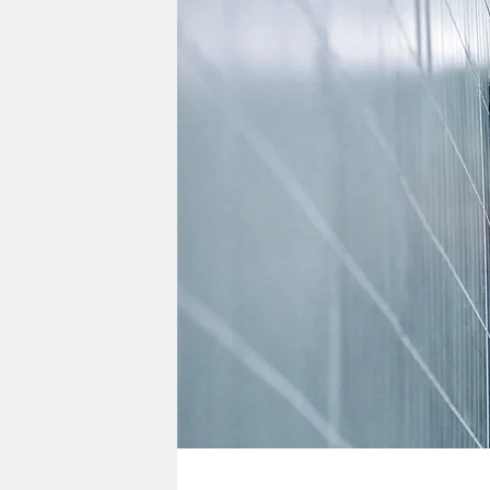
berlin
nord
wahrheit
verlag
verlag
veranstaltungen
shop
fragen & hilfe
unterstützen
abo
genossenschaft