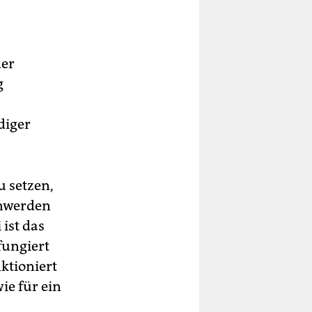
der
g
diger
u setzen,
enwerden
ist das
fungiert
ktioniert
ie für ein