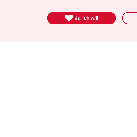
erin kenntlich und beginnt ihre Lebenserinnerun
prechen – bald steigen die Kolleg:in­nen ein, um

Ja, ich will
zenen auch zu spielen.