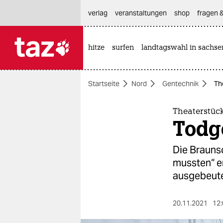
hautnavigation anspringen
hauptinhalt anspringen
footer anspringen
verlag
veranstaltungen
shop
fragen &
hitze
surfen
landtagswahl in sachse

taz zahl ich
taz zahl ich
Startseite
Nord
Gentechnik
Th
themen
politik
Theaterstüc
Todge
öko
Die Brauns
gesellschaft
mussten“ e
ausgebeute
kultur
sport
20.11.2021
12: