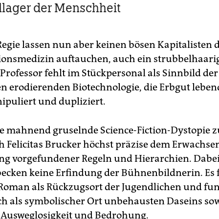
illager der Menschheit
Regie lassen nun aber keinen bösen Kapitalisten 
onsmedizin auftauchen, auch ein strubbelhaari
Professor fehlt im Stückpersonal als Sinnbild der
n erodierenden Biotechnologie, die Erbgut leben
puliert und dupliziert.
die mahnend gruselnde Science-Fiction-Dystopie z
h Felicitas Brucker höchst präzise dem Erwachs
ng vorgefundener Regeln und Hierarchien. Dabei 
ken keine Erfindung der Bühnenbildnerin. Es 
 Roman als Rückzugsort der Jugendlichen und fun
ich als symbolischer Ort unbehausten Daseins sow
 Ausweglosigkeit und Bedrohung.