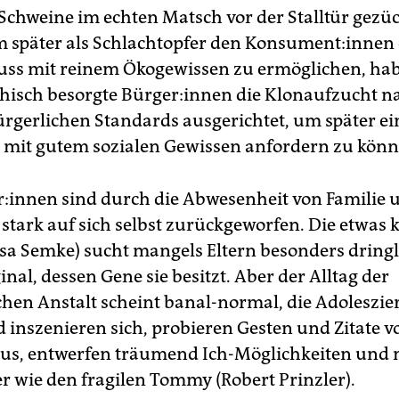
 Schweine im echten Matsch vor der Stalltür gezü
 später als Schlachtopfer den Kon­su­men­t:in­nen
uss mit reinem Ökogewissen zu ermöglichen, hab
thisch besorgte Bürger:in­nen die Klonaufzucht n
rgerlichen Standards ausgerichtet, um später ei
 mit gutem sozialen Gewissen anfordern zu könn
­r:in­nen sind durch die Abwesenheit von Familie 
stark auf sich selbst zurückgeworfen. Die etwas 
ssa Semke) sucht mangels Eltern besonders dring
nal, dessen Gene sie besitzt. Aber der Alltag der
hen Anstalt scheint banal-normal, die Adoleszi
 inszenieren sich, probieren Gesten und Zitate v
aus, entwerfen träumend Ich-Möglichkeiten un
r wie den fragilen Tommy (Robert Prinzler).