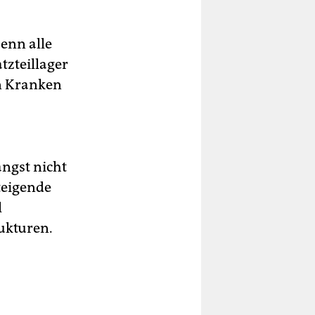
Denn alle
tzteillager
n Kranken
ängst nicht
teigende
l
ukturen.