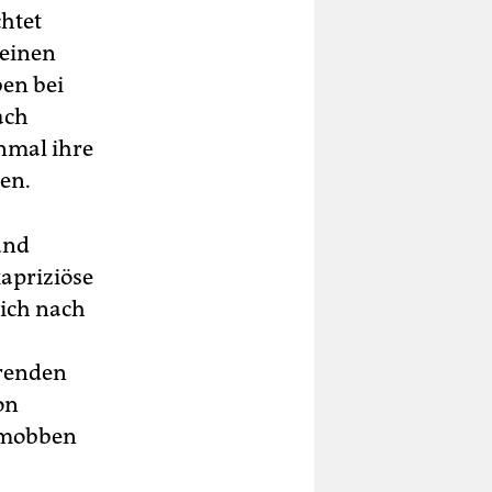
chtet
 einen
en bei
ach
nmal ihre
en.
und
kapriziöse
lich nach
erenden
on
d mobben