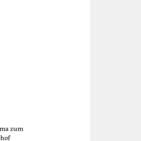
rima zum
nhof