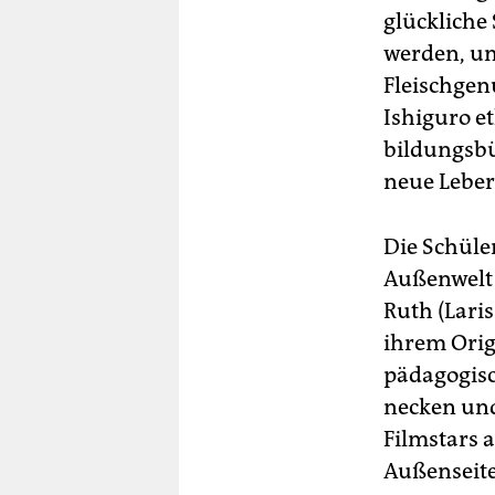
glückliche
werden, um
Fleischgen
Ishiguro e
bildungsbü
neue Leber
Die Schü­le
Außenwelt 
Ruth (Lari
ihrem Origi
pädagogisc
necken und
Filmstars 
Außenseite