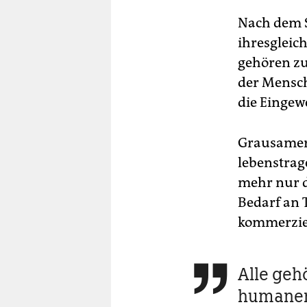
Nach dem S
ihresgleich
gehören zu
der Mensch
die Eingew
Grausamer 
lebenstrag
mehr nur d
Bedarf an 
kommerziel
Alle geh

humaner 