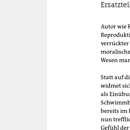
Ersatzte
Autor wie 
Reprodukti
verrückter 
moralische
Wesen mani
Statt auf 
widmet sic
als Einübu
Schwimmbec
bereits im
nun treffl
Gefühl der