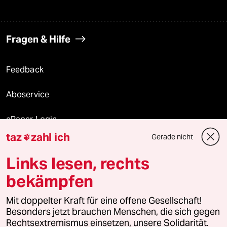
Fragen & Hilfe
Feedback
Aboservice
ePaper Login
taz
zahl ich
Gerade nicht

Downloads für Abonnierende
Links lesen, rechts
bekämpfen
© 2026 taz Verlags und Vertriebs GmbH
Mit doppelter Kraft für eine offene Gesellschaft!
Alle Rechte vorbehalten. Bei rechtlichen Fragen oder für Genehmigungen
wenden Sie sich bitte an
lizenzen@taz.de
Besonders jetzt brauchen Menschen, die sich gegen
Rechtsextremismus einsetzen, unsere Solidarität.