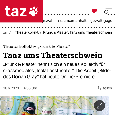

taz zahl ich
hitze
surfen
landtagswahl in sachsen-anhalt
gewalt gegen

taz zahl ich
ultur
Theaterkollektiv „Prunk & Plaste“: Tanz ums Theaterschwein
taz zahl ich
themen
Theaterkollektiv „Prunk & Plaste“
Tanz ums Theaterschwein
politik
„Prunk & Plaste“ nennt sich ein neues Kollektiv für
öko
crossmediales „Isolationstheater“. Die Arbeit „Bilder
des Dorian Gray“ hat heute Online-Premiere.
gesellschaft
18.6.2020
14:36 Uhr
teilen
kultur
sport