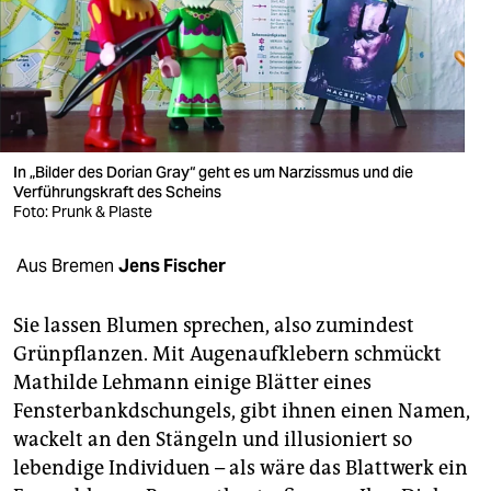
berlin
nord
wahrheit
verlag
In „Bilder des Dorian Gray“ geht es um Narzissmus und die
verlag
Verführungskraft des Scheins
Foto: Prunk & Plaste
veranstaltungen
Aus Bremen
Jens Fischer
shop
fragen & hilfe
Sie lassen Blumen sprechen, also zumindest
Grünpflanzen. Mit Augenaufklebern schmückt
unterstützen
Mathilde Lehmann einige Blätter eines
abo
Fensterbankdschungels, gibt ihnen einen Namen,
wackelt an den Stängeln und illusioniert so
genossenschaft
lebendige Individuen – als wäre das Blattwerk ein