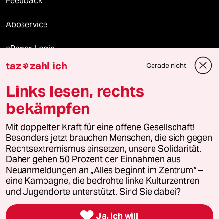
Feedback
Aboservice
ePaper Login
taz
zahl ich
Gerade nicht

Downloads für Abonnierende
Links lesen, rechts
bekämpfen
© 2026 taz Verlags und Vertriebs GmbH
Alle Rechte vorbehalten. Bei rechtlichen Fragen oder für Genehmigungen
Mit doppelter Kraft für eine offene Gesellschaft!
wenden Sie sich bitte an
lizenzen@taz.de
Besonders jetzt brauchen Menschen, die sich gegen
Rechtsextremismus einsetzen, unsere Solidarität.
Daher gehen 50 Prozent der Einnahmen aus
Feedback
Redaktionsstatut
Kommune-Richtlinien
KI-
Neuanmeldungen an „Alles beginnt im Zentrum“ –
eine Kampagne, die bedrohte linke Kulturzentren
Leitlinie
Informant
Datenschutz
Impressum
AGB
und Jugendorte unterstützt. Sind Sie dabei?
Seitenwende
Einwilligungen widerrufen (Ads)

Ja, ich will