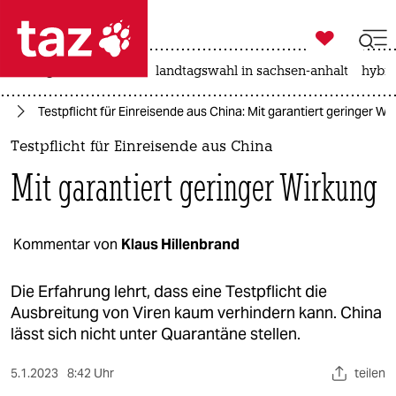

taz zahl ich
niedrigwasser
rente
landtagswahl in sachsen-anhalt
hybri

taz zahl ich
us
Testpflicht für Einreisende aus China: Mit garantiert geringer Wi
taz zahl ich
Testpflicht für Einreisende aus China
themen
Mit garantiert geringer Wirkung
politik
öko
Kommentar von
Klaus Hillenbrand
gesellschaft
Die Erfahrung lehrt, dass eine Testpflicht die
Ausbreitung von Viren kaum verhindern kann. China
kultur
lässt sich nicht unter Quarantäne stellen.
sport
5.1.2023
8:42 Uhr
teilen