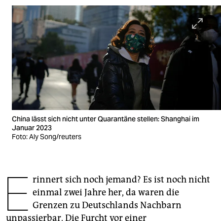
berlin
nord
wahrheit
verlag
verlag
veranstaltungen
China lässt sich nicht unter Quarantäne stellen: Shanghai im
shop
Januar 2023
Foto: Aly Song/reuters
fragen & hilfe
unterstützen
E
rinnert sich noch jemand? Es ist noch nicht
abo
einmal zwei Jahre her, da waren die
genossenschaft
Grenzen zu Deutschlands Nachbarn
unpassierbar. Die Furcht vor einer