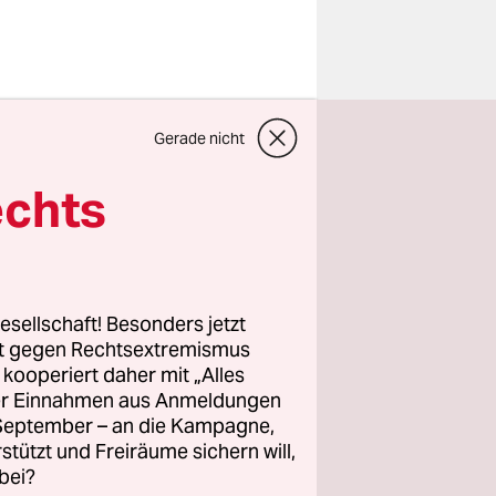
suchung
Gerade nicht
n einer
 von 16
echts
 Landwehr
 Beratung
esellschaft! Besonders jetzt
119
rt gegen Rechtsextremismus
enarien. In
z kooperiert daher mit „Alles
ller Einnahmen aus Anmeldungen
hren
. September – an die Kampagne,
en von
rstützt und Freiräume sichern will,
eeignetes
bei?