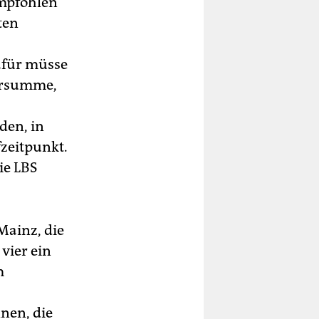
empfohlen
ten
afür müsse
parsumme,
den, in
fzeitpunkt.
ie LBS
Mainz, die
vier ein
m
nen, die