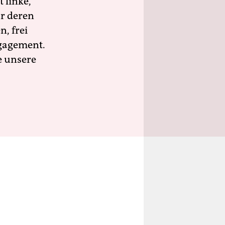
 linke,
ür deren
n, frei
ngagement.
e unsere