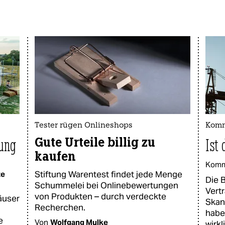
Tester rügen Onlineshops
Komm
Gute Urteile billig zu
gung
Ist 
kaufen
Komm
Stiftung Warentest findet jede Menge
te
Die 
Schummelei bei Onlinebewertungen
Vert
von Produkten – durch verdeckte
äuser
Skan
Recherchen.
haben
e
Von
Wolfgang Mulke
wirkl