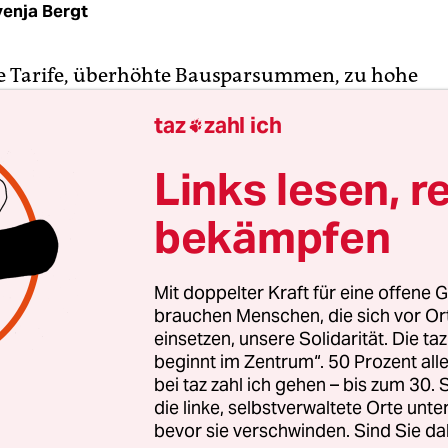
enja Bergt
e Tarife, überhöhte Bausparsummen, zu hohe
iträge – Bausparkassen beraten laut einer
Unter
taz
zahl ich

ng Warentest
häufig an ihren Kund:innen vorbei. I
ng für die Zeitschrift
Finanztest
schnitt nur eine
Links lesen, r
sen mit der Note „gut“ ab. Chefredakteur Heinz
e Ergebnisse als „Armutszeugnis für die Branche“.
bekämpfen
innen wollten zwei Fragen klären: Wie gut ist die
Mit doppelter Kraft für eine offene G
ute? Und wie gut sind die empfohlenen Angebote? 
brauchen Menschen, die sich vor O
he führten sie dafür in jeweils einem von drei Sz
einsetzen, unsere Solidarität. Die ta
beginnt im Zentrum“. 50 Prozent a
te beispielsweise ein Kunde sein Haus in sechs Ja
bei taz zahl ich gehen – bis zum 30
ren. Für diese Planung und die geschätzten Kost
die linke, selbstverwaltete Orte unte
o sollten die Bausparkassen-Berater:innen ein g
bevor sie verschwinden. Sind Sie da