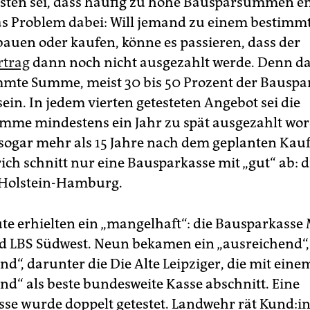
sten sei, dass häufig zu hohe Bausparsummen 
s Problem dabei: Will jemand zu einem bestimm
bauen oder kaufen, könne es passieren, dass der
rtrag
dann noch nicht ausgezahlt werde. Denn d
mmte Summe, meist 30 bis 50 Prozent der Baus
ein. In jedem vierten getesteten Angebot sei die
me mindestens ein Jahr zu spät ausgezahlt wor
 sogar mehr als 15 Jahre nach dem geplanten Kau
ich schnitt nur eine Bausparkasse mit „gut“ ab: d
-Holstein-Hamburg.
ute erhielten ein „mangelhaft“: die Bausparkasse 
 LBS Südwest. Neun bekamen ein „ausreichend“, 
nd“, darunter die Die Alte Leipziger, die mit eine
end“ als beste bundesweite Kasse abschnitt. Eine
se wurde doppelt getestet. Landwehr rät Kund:in