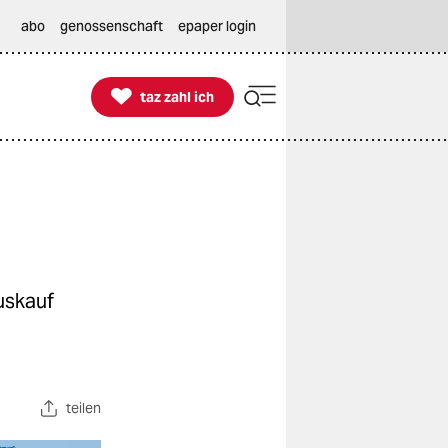
abo
genossenschaft
epaper login

taz zahl ich
taz zahl ich
uskauf
teilen