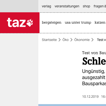
hautnavigation anspringen
hauptinhalt anspringen
footer anspringen
verlag
veranstaltungen
shop
fragen &
bergsteigen
usa unter trump
katzen

taz zahl ich
taz zahl ich
Startseite
Öko
Ökonomie
Test 
themen
politik
Test von Ba
Schl
öko
Ungünstig,
gesellschaft
ausgezahlt 
Bausparkas
kultur
sport
10.12.2019
16: