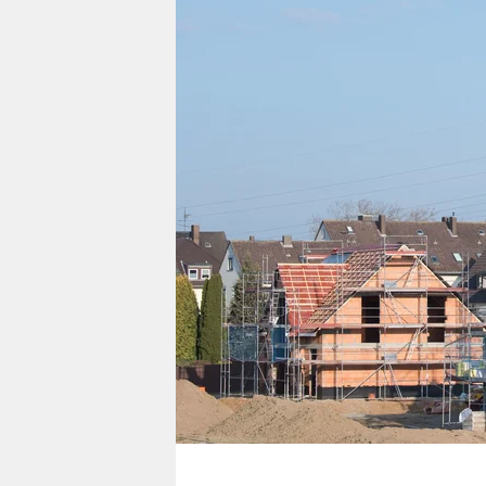
berlin
nord
wahrheit
verlag
verlag
veranstaltungen
shop
fragen & hilfe
unterstützen
abo
genossenschaft