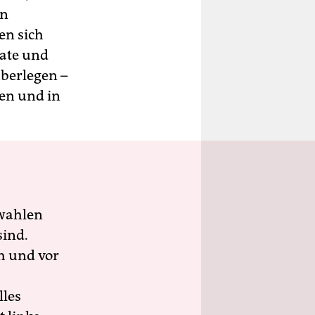
en
en sich
rate und
berlegen –
en und in
wahlen
sind.
h und vor
lles