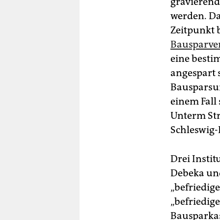
gravierend
werden. Da
Zeitpunkt 
Bausparve
eine besti
angespart s
Bausparsum
einem Fall
Unterm Str
Schleswig
Drei Instit
Debeka und
„befriedige
„befriedig
Bausparkas