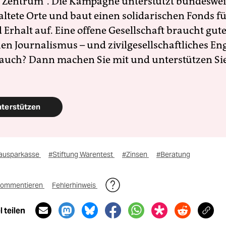
 Zentrum". Die Kampagne unterstützt bundesweit
altete Orte und baut einen solidarischen Fonds f
Erhalt auf. Eine offene Gesellschaft braucht gute
en Journalismus – und zivilgesellschaftliches E
 auch? Dann machen Sie mit und unterstützen Si
nterstützen
ausparkasse
#Stiftung Warentest
#Zinsen
#Beratung
ommentieren
Fehlerhinweis
 teilen