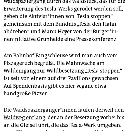
Waldspaziergang durch das Waldstück, das für die
epaper login
Erweiterung des Tesla-Werks gerodet werden soll,
geben die Ak­ti­vis­t*in­nen von „Tesla stoppen“
gemeinsam mit dem Bündnis „Tesla den Hahn
abdrehen“ und Manu Hoyer von der Bür­ge­r*in­
nen­in­itia­ti­ve Grünheide eine Pressekonferenz.
Am Bahnhof Fangschleuse wird man auch vom
Pizzageruch begrüßt. Die Mahnwache am
Waldeingang zur Waldbesetzung „Tesla stoppen“
ist seit von einem auf drei Pavillons gewachsen.
Auf Spendenbasis gibt es hier vegane etwa
handgroße Pizzen.
Die Wald­spa­zier­gän­ge­r*in­nen laufen derweil den
Waldweg entlang
, der an der Besetzung vorbei bis
an die Gleise führt, die das Tesla-Werk umgeben.