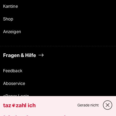
Kantine
Shop
Anzeigen
Fragen & Hilfe
Feedback
Aboservice
ePaper Login
taz
zahl ich
Gerade nicht

Downloads für Abonnierende