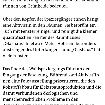
Werkserweiterung für den Wald und die Be­woh­ne­
r*in­nen von Grünheide bedeutet.
Über den Köpfen der Spa­zier­gän­ge­r*in­nen hängt
eine Aktivistin in den Bäumen.
Sie besprüht ein
Tuch mit Fensterreiniger und reinigt die kleinen
quadratischen Fenster des Baumhauses
„Glashaus“. In etwa 6 Meter Höhe ein besonders
anstrengendes Unterfangen – und „Glashaus“ hat
viele Fenster.
Das Ende des Waldspaziergangs führt an den
Eingang der Besetzung. Während zwei Ak­ti­vis­t*in­
nen eine Fotoausstellung präsentieren, die den
Rohstoffabbau für Elektroautoproduktion und die
damit verbundenen ökologischen und
menschenrechtlichen Probleme in den