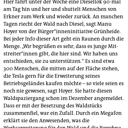
Hier fährt unter der Woche eine Diesellok 90-mal
am Tag hin und her und shuttelt Menschen von
Erkner zum Werk und wieder zurück. An manchen
Tagen riecht der Wald nach Diesel, sagt Manu
Hoyer von der Bür­ge­r*in­nen­in­itia­ti­ve Grünheide.
Bei jeder Info dieser Art geht ein Raunen durch die
Menge. „Wir begrüßen es sehr, dass es junge Mit­
strei­te­r*in­nen gibt, die hier sind. Wir haben uns
entschieden, sie zu unterstützen.“ Es sind etwa
300 Menschen, die mitten auf der Fläche stehen,
die Tesla gern für die Erweiterung seines
Betriebsgeländes kaufen möchte – so viele seien es
noch nie gewesen, sagt Hoyer. Sie hatte diesen
Waldspaziergang schon im Dezember angemeldet.
Dass er mit der Besetzung des Waldstücks
zusammenfiel, war ein Zufall. Durch ein Megafon
erklärt sie den Anwesenden, was die