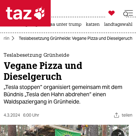

taz zahl ich
hitze
bergsteigen
usa unter trump
katzen
landtagswahl i

taz zahl ich
Berlin
Teslabesetzung Grünheide: Vegane Pizza und Dieselgeruch
taz zahl ich
themen
Teslabesetzung Grünheide
Vegane Pizza und
politik
Dieselgeruch
öko
„Tesla stoppen“ organisiert gemeinsam mit dem
Bündnis „Tesla den Hahn abdrehen“ einen
gesellschaft
Waldspaziergang in Grünheide.
kultur
4.3.2024
6:00 Uhr
teilen
sport