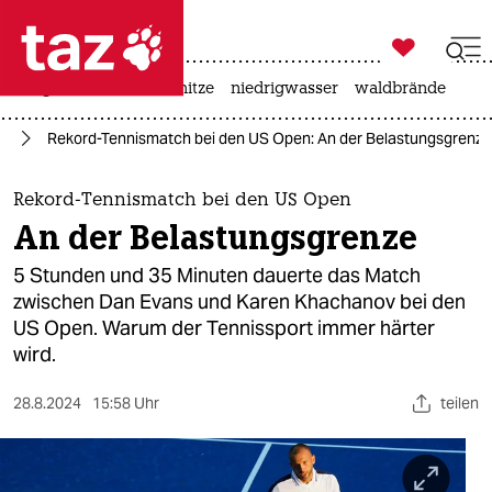

taz zahl ich
krieg in der ukraine
hitze
niedrigwasser
waldbrände

taz zahl ich
rt
Rekord-Tennismatch bei den US Open: An der Belastungsgrenze
taz zahl ich
themen
Rekord-Tennismatch bei den US Open
An der Belastungsgrenze
politik
5 Stunden und 35 Minuten dauerte das Match
öko
zwischen Dan Evans und Karen Khachanov bei den
US Open. Warum der Tennissport immer härter
gesellschaft
wird.
kultur
28.8.2024
15:58 Uhr
teilen
sport