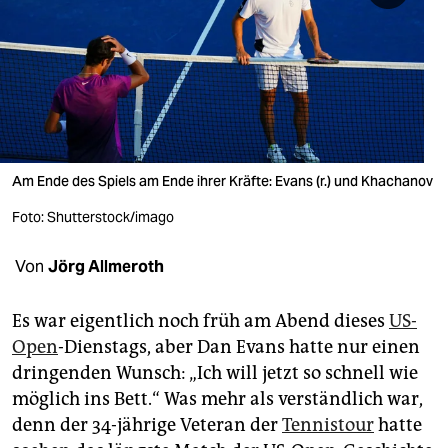
berlin
nord
wahrheit
verlag
verlag
Am Ende des Spiels am Ende ihrer Kräfte: Evans (r.) und Khachanov
veranstaltungen
Foto: Shutterstock/imago
shop
Von
Jörg Allmeroth
fragen & hilfe
Es war eigentlich noch früh am Abend dieses
US-
unterstützen
Open
-Dienstags, aber Dan Evans hatte nur einen
dringenden Wunsch: „Ich will jetzt so schnell wie
abo
möglich ins Bett.“ Was mehr als verständlich war,
genossenschaft
denn der 34-jährige Veteran der
Tennistour
hatte