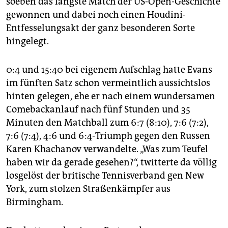
soeben das längste Match der US-Open-Geschichte
epaper login
gewonnen und dabei noch einen Houdini-
Entfesselungsakt der ganz besonderen Sorte
hingelegt.
0:4 und 15:40 bei eigenem Aufschlag hatte Evans
im fünften Satz schon vermeintlich aussichtslos
hinten gelegen, ehe er nach einem wundersamen
Comebackanlauf nach fünf Stunden und 35
Minuten den Matchball zum 6:7 (8:10), 7:6 (7:2),
7:6 (7:4), 4:6 und 6:4-Triumph gegen den Russen
Karen Khachanov verwandelte. „Was zum Teufel
haben wir da gerade gesehen?“, twitterte da völlig
losgelöst der britische Tennisverband gen New
York, zum stolzen Straßenkämpfer aus
Birmingham.