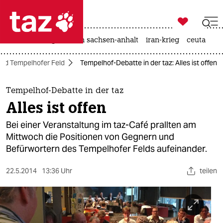

taz zahl ich
hitze
landtagswahl in sachsen-anhalt
iran-krieg
ceuta

taz zahl ich
eid Tempelhofer Feld
Tempelhof-Debatte in der taz: Alles ist offen
taz zahl ich
themen
Tempelhof-Debatte in der taz
Alles ist offen
politik
Bei einer Veranstaltung im taz-Café prallten am
öko
Mittwoch die Positionen von Gegnern und
Befürwortern des Tempelhofer Felds aufeinander.
gesellschaft
22.5.2014
13:36 Uhr
teilen
kultur
sport