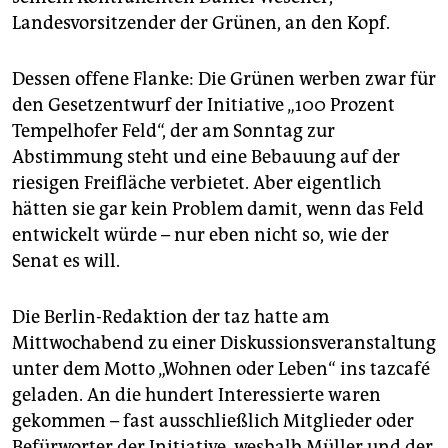
epaper login
Landesvorsitzender der Grünen, an den Kopf.
Dessen offene Flanke: Die Grünen werben zwar für
den Gesetzentwurf der Initiative „100 Prozent
Tempelhofer Feld“, der am Sonntag zur
Abstimmung steht und eine Bebauung auf der
riesigen Freifläche verbietet. Aber eigentlich
hätten sie gar kein Problem damit, wenn das Feld
entwickelt würde – nur eben nicht so, wie der
Senat es will.
Die Berlin-Redaktion der taz hatte am
Mittwochabend zu einer Diskussionsveranstaltung
unter dem Motto „Wohnen oder Leben“ ins tazcafé
geladen. An die hundert Interessierte waren
gekommen – fast ausschließlich Mitglieder oder
Befürworter der Initiative, weshalb Müller und der