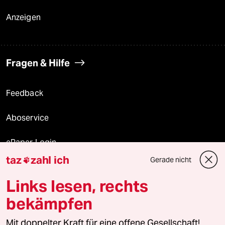
Anzeigen
Fragen & Hilfe
Feedback
Aboservice
ePaper Login
taz
zahl ich
Gerade nicht

Downloads für Abonnierende
Links lesen, rechts
bekämpfen
© 2026 taz Verlags und Vertriebs GmbH
Alle Rechte vorbehalten. Bei rechtlichen Fragen oder für Genehmigungen
Mit doppelter Kraft für eine offene Gesellschaft!