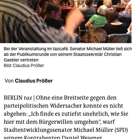
berlin
nord
wahrheit
verlag
Bei der Veranstaltung im tazcafé. Senator Michael Müller ließ sich
ab der Publikumsrunde von seinem Staatssekretär Christian
verlag
Gaebler vertreten
Bild: Claudius Prößer
veranstaltungen
shop
Von
Claudius Prößer
fragen & hilfe
BERLIN
taz
| Ohne eine Breitseite gegen den
unterstützen
parteipolitischen Widersacher konnte es nicht
abgehen: „Ich finde es zutiefst unehrlich, wie Sie
abo
hier mit dem Bürgerwillen umgehen“, warf
genossenschaft
Stadtentwicklungssenator Michael Müller (SPD)
seinem Kontrahenten Daniel Wesener,