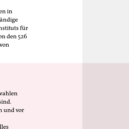
en in
tändige
stituts für
on den 526
 von
wahlen
sind.
h und vor
lles