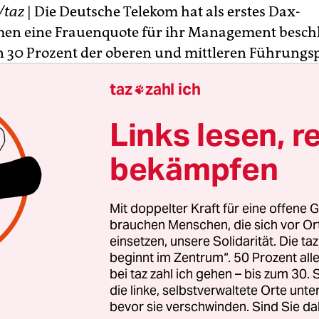
/taz
| Die Deutsche Telekom hat als erstes Dax-
n eine Frauenquote für ihr Management beschl
en 30 Prozent der oberen und mittleren Führungs
ernehmen mit Frauen besetzt werden, teilte die
taz
zahl ich

. Die Regelung soll weltweit gelten und auch für
rstand, wie die Telekom auf
taz
-Nachfrage bestät
Links lesen, r
ung will die Telekom Zielwerte beispielsweise bei
bekämpfen
llungen von Hochschulabsolventen oder Auswahl
 Personalvorstand Thomas Sattelberger sagte, de
Mit doppelter Kraft für eine offene G
 die spürbare und nachhaltige Umsetzung von
brauchen Menschen, die sich vor O
ichheit für die besten Talente, egal welchen Gesc
einsetzen, unsere Solidarität. Die ta
beginnt im Zentrum“. 50 Prozent a
ahrelangen Maßnahmen zur Frauenförderung war
bei taz zahl ich gehen – bis zum 30
meint, der durchschlagende Erfolg blieb wie in a
die linke, selbstverwaltete Orte unte
n leider aus."
bevor sie verschwinden. Sind Sie da