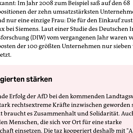
annt: Im Jahr 2008 zum Beispiel saß auf den 68
ositionen der zehn umsatzstärksten Unternehm
d nur eine einzige Frau: Die für den Einkauf zus
x bei Siemens. Laut einer Studie des Deutschen In
sforschung (DIW) vom vergangenen Jahr waren v
osten der 100 größten Unternehmen nur sieben
etzt.
gierten stärken
nde Erfolg der AfD bei den kommenden Landtags
 stark rechtsextreme Kräfte inzwischen geworden 
zt braucht es Zusammenhalt und Solidarität. Auc
en Menschen, die sich vor Ort für eine starke
schaft einsetzen. Die taz kooperiert deshalb mit "A