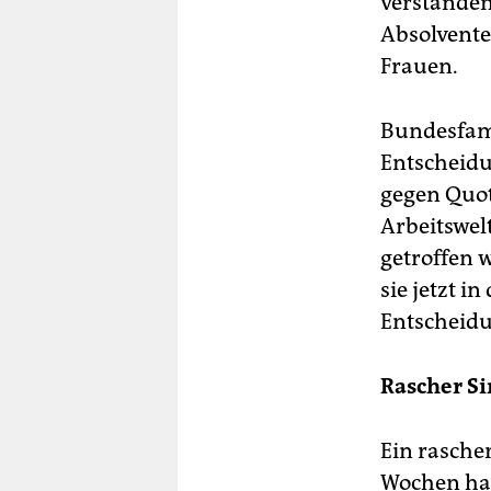
verstanden
Absolvente
Frauen.
Bundesfami
Entscheidu
gegen Quot
Arbeitswel
getroffen 
sie jetzt i
Entscheidun
Rascher Si
Ein rasche
Wochen ha