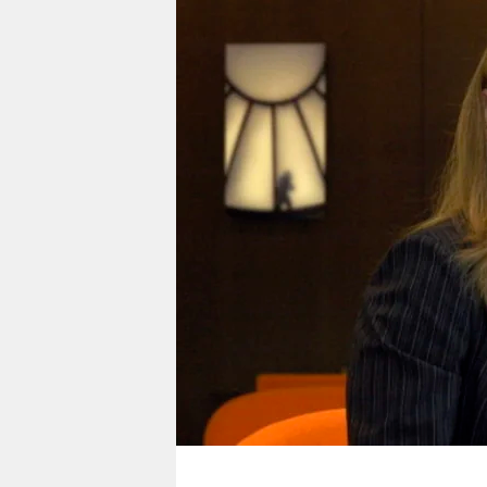
berlin
nord
wahrheit
verlag
verlag
veranstaltungen
shop
fragen & hilfe
unterstützen
abo
genossenschaft