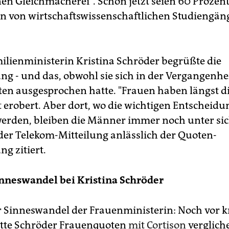
en Gleichmacherei". Schon jetzt seien 60 Prozent
n von wirtschaftswissenschaftlichen Studiengän
lienministerin Kristina Schröder begrüßte die
ng - und das, obwohl sie sich in der Vergangenhe
en ausgesprochen hatte. "Frauen haben längst d
t erobert. Aber dort, wo die wichtigen Entscheid
werden, bleiben die Männer immer noch unter si
n der Telekom-Mitteilung anlässlich der Quoten-
g zitiert.
nneswandel bei Kristina Schröder
r Sinneswandel der Frauenministerin: Noch vor 
tte Schröder Frauenquoten
mit Cortison
verglich