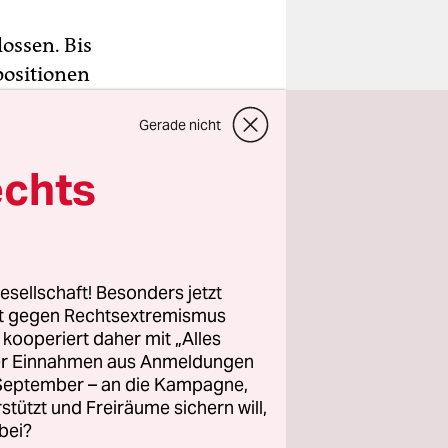
ossen. Bis
positionen
 Telekom am
Gerade nicht
 den
igte.
echts
prozessen
r Telekom
esellschaft! Besonders jetzt
rt gegen Rechtsextremismus
hlechts.
z kooperiert daher mit „Alles
ller Einnahmen aus Anmeldungen
en redlich
. September – an die Kampagne,
llen großen
rstützt und Freiräume sichern will,
bei?