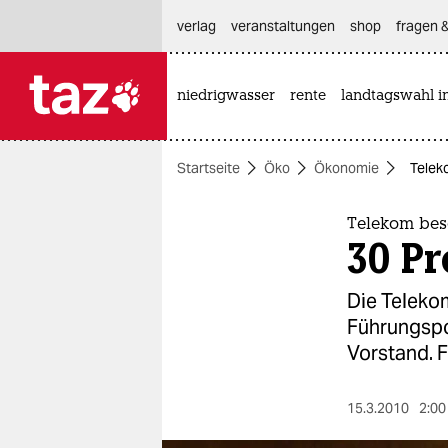
hautnavigation anspringen
hauptinhalt anspringen
footer anspringen
verlag
veranstaltungen
shop
fragen &
niedrigwasser
rente
landtagswahl i

taz zahl ich
taz zahl ich
Startseite
Öko
Ökonomie
Telek
themen
politik
Telekom bes
30 Pr
öko
Die Teleko
gesellschaft
Führungspo
Vorstand. F
kultur
sport
15.3.2010
2:00