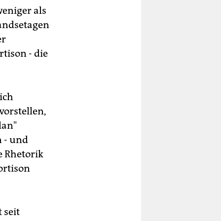
weniger als
tandsetagen
er
tison - die
sich
vorstellen,
lan"
n - und
e Rhetorik
ortison
 seit