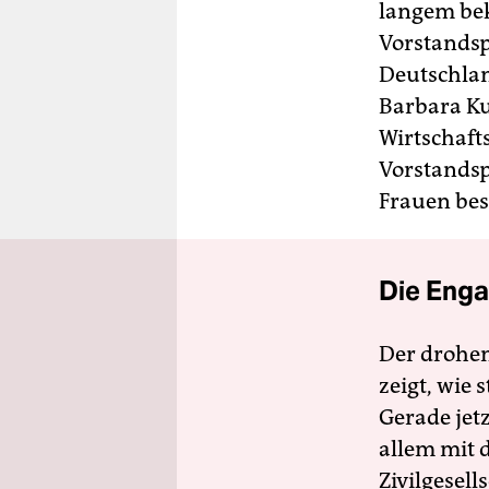
langem bek
Vorstandsp
Deutschlan
Barbara Ku
Wirtschaft
Vorstandsp
Frauen bes
Die Enga
Der drohe
zeigt, wie
Gerade jet
allem mit d
Zivilgesell