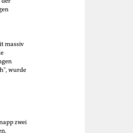
 der
gen
it massiv
ie
ungen
ch", wurde
knapp zwei
en.