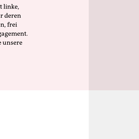
 linke,
ür deren
n, frei
ngagement.
e unsere