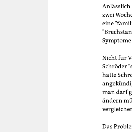
Anlässlich 
zwei Woche
eine "famil
"Brechstan
Symptome v
Nicht für V
Schröder "
hatte Schr
angekündig
man darf g
ändern müs
vergleiche
Das Proble