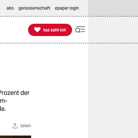
abo
genossenschaft
epaper login

taz zahl ich
taz zahl ich
Prozent der
om-
le.
teilen