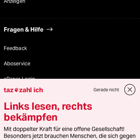
Anzeigen
Fragen & Hilfe
Feedback
Aboservice
ePaper Login
taz
zahl ich
Gerade nicht

Downloads für Abonnierende
Links lesen, rechts
bekämpfen
© 2026 taz Verlags und Vertriebs GmbH
Mit doppelter Kraft für eine offene Gesellschaft!
Alle Rechte vorbehalten. Bei rechtlichen Fragen oder für Genehmigungen
wenden Sie sich bitte an
lizenzen@taz.de
Besonders jetzt brauchen Menschen, die sich gegen