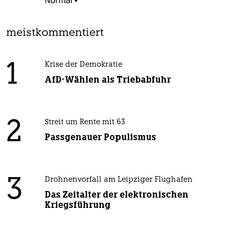
Normal •
meistkommentiert
1
Krise der Demokratie
AfD-Wählen als Triebabfuhr
2
Streit um Rente mit 63
Passgenauer Populismus
3
Drohnenvorfall am Leipziger Flughafen
Das Zeitalter der elektronischen
Kriegsführung