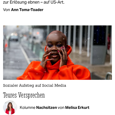
zur Erlösung ebnen – auf US-Art.
Von
Ann Toma-Toader
Sozialer Aufstieg auf Social Media
Teures Versprechen
Kolumne
Nachsitzen
von
Melisa Erkurt