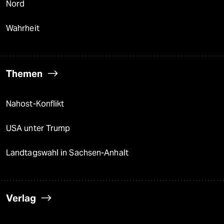
Nord
Wahrheit
Themen
Nahost-Konflikt
USA unter Trump
Landtagswahl in Sachsen-Anhalt
Verlag