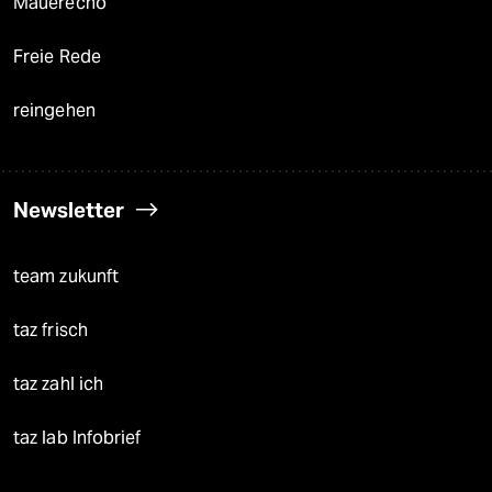
Mauerecho
Freie Rede
reingehen
Newsletter
team zukunft
taz frisch
taz zahl ich
taz lab Infobrief