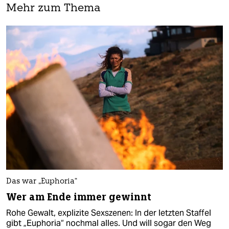
Mehr zum Thema
Das war „Euphoria“
Wer am Ende immer gewinnt
Rohe Gewalt, explizite Sexszenen: In der letzten Staffel
gibt „Euphoria“ nochmal alles. Und will sogar den Weg