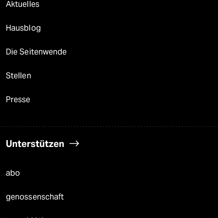
Aktuelles
Hausblog
Die Seitenwende
Stellen
Presse
Unterstützen
abo
genossenschaft