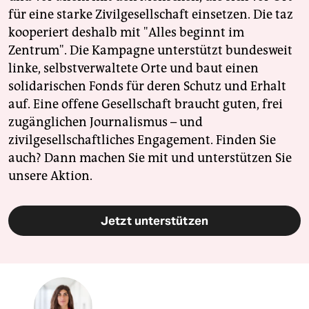
für eine starke Zivilgesellschaft einsetzen. Die taz
kooperiert deshalb mit "Alles beginnt im
Zentrum". Die Kampagne unterstützt bundesweit
linke, selbstverwaltete Orte und baut einen
solidarischen Fonds für deren Schutz und Erhalt
auf. Eine offene Gesellschaft braucht guten, frei
zugänglichen Journalismus – und
zivilgesellschaftliches Engagement. Finden Sie
auch? Dann machen Sie mit und unterstützen Sie
unsere Aktion.
Jetzt unterstützen