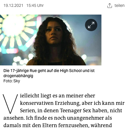
berlin
19.12.2021
15:45 Uhr
teilen
nord
wahrheit
verlag
verlag
veranstaltungen
Die 17-jährige Rue geht auf die High School und ist
shop
drogenabhängig
Foto: Sky
fragen & hilfe
V
unterstützen
ielleicht liegt es an meiner eher
konservativen Erziehung, aber ich kann mir
abo
Serien, in denen Teen­age­r Sex haben, nicht
ansehen. Ich finde es noch unangenehmer als
genossenschaft
damals mit den Eltern fernzusehen, während