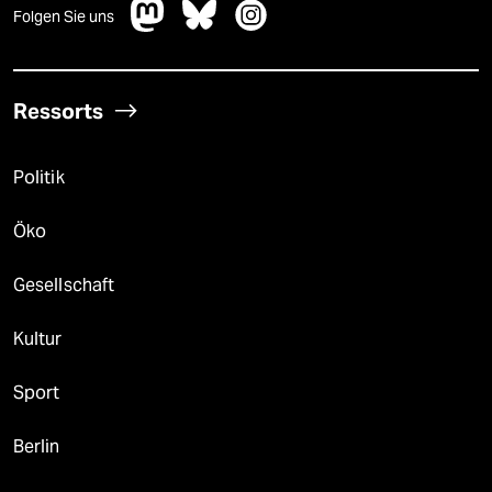
Folgen Sie uns
Ressorts
Politik
Öko
Gesellschaft
Kultur
Sport
Berlin