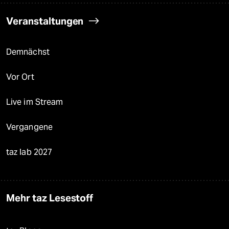
Veranstaltungen
Demnächst
Vor Ort
Live im Stream
Vergangene
taz lab 2027
Mehr taz Lesestoff