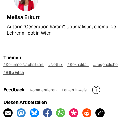
Melisa Erkurt
Autorin "Generation haram", Journalistin, ehemalige
Lehrerin, lebt in Wien
Themen
#Kolumne Nachsitzen
#Netflix
#Sexualität
#Jugendliche
#Billie Eilish
Feedback
Kommentieren
Fehlerhinweis
Diesen Artikel teilen