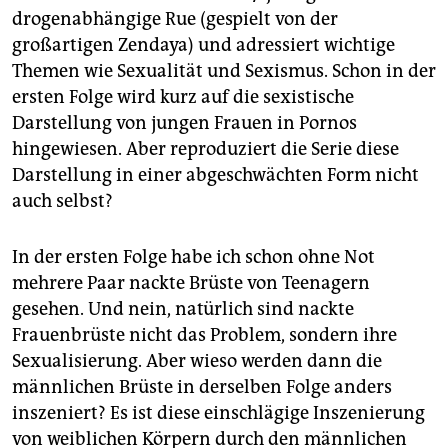
drogenabhängige Rue (gespielt von der
großartigen Zendaya) und adressiert wichtige
Themen wie Sexualität und Sexismus. Schon in der
ersten Folge wird kurz auf die sexistische
Darstellung von jungen Frauen in Pornos
hingewiesen. Aber reproduziert die Serie diese
Darstellung in einer abgeschwächten Form nicht
auch selbst?
In der ersten Folge habe ich schon ohne Not
mehrere Paar nackte Brüste von Teenagern
gesehen. Und nein, natürlich sind nackte
Frauenbrüste nicht das Problem, sondern ihre
Sexualisierung. Aber wieso werden dann die
männlichen Brüste in derselben Folge anders
inszeniert? Es ist diese einschlägige Inszenierung
von weiblichen Körpern durch den männlichen