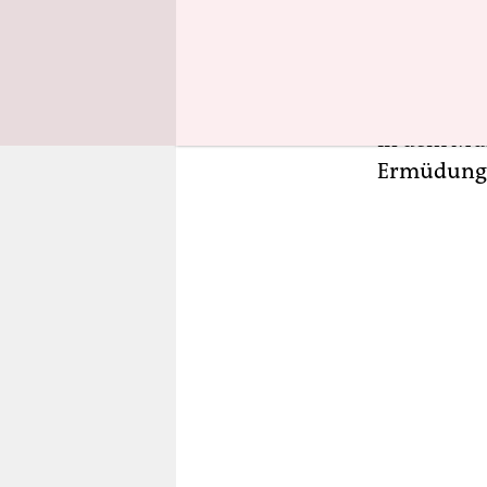
dass Techn
kuckt auf 
Onlinema
müssen: „D
in dem Mül
Ermüdungs