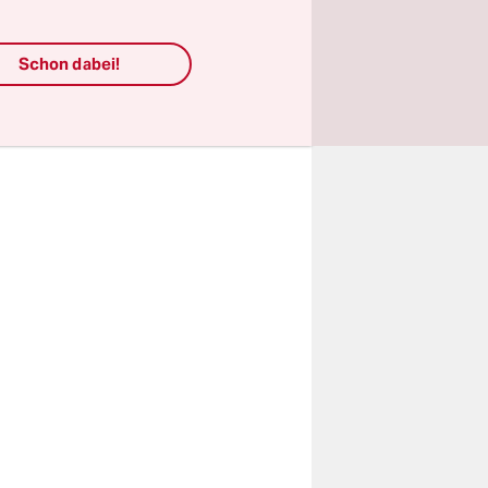
Tobi Müller
ektive: Im
Schon dabei!
e leisten zu
 der Essay,