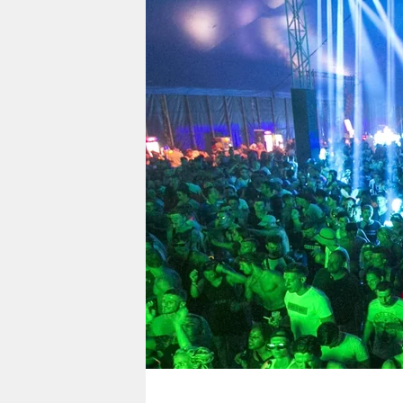
berlin
nord
wahrheit
verlag
verlag
veranstaltungen
shop
fragen & hilfe
unterstützen
abo
genossenschaft