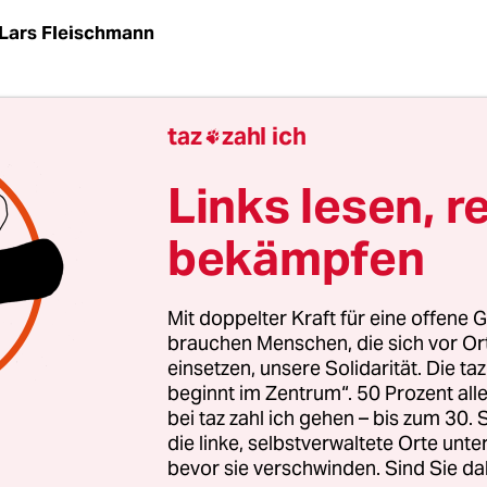
Lars Fleischmann
ationale DJ-Jetset, das ist vorbei, es wird nicht m
taz
zahl ich

ren wie vorher. Jemand aus Manchester für 50 
abend einfliegen zu lassen ist nicht nachhaltig, 
Links lesen, r
 alle Beteiligten eine feine Sache war. Da ich ein
bekämpfen
uskritiker bin, begrüße ich das sogar, auch wenn
 wegbricht.“
Ralf Köster, Gründer der legendäre
 Hamburger Pudel Club
, wird der taz gegenüber 
Mit doppelter Kraft für eine offene G
andemie trifft die Clubs ins Herz; es ist eine Kris
brauchen Menschen, die sich vor O
einsetzen, unsere Solidarität. Die ta
 zur sowieso schon prekären Lage auch lange sch
beginnt im Zentrum“. 50 Prozent a
n der Szene neu entfacht.
bei taz zahl ich gehen – bis zum 30
die linke, selbstverwaltete Orte unte
bevor sie verschwinden. Sind Sie da
aupten gar, Techno sei tot.
Laura Ewert forderte 