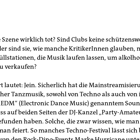
e Szene wirklich tot? Sind Clubs keine schützens
r sind sie, wie manche KritikerInnen glauben, 
üllstationen, die Musik laufen lassen, um alkolho
u verkaufen?
 lautet: Jein. Sicherlich hat die Mainstreamisie
cher Tanzmusik, sowohl von Techno als auch von 
EDM“ (Electronic Dance Music) genanntem Soun
ass auf beiden Seiten der DJ-Kanzel „Party-Amate
funden haben. Solche, die zwar wissen, wie man 
man feiert. So manches Techno-Festival lässt sich
on den Rock-Dino-Events Marke Hurricane unte