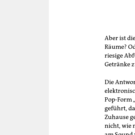
Aber ist di
Räume? Ode
riesige Abf
Getränke z
Die Antwort
elektronis
Pop-Form „
geführt, d
Zuhause ge
nicht, wie 
am Sound v