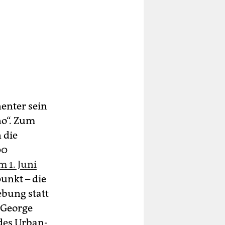
nenter sein
no“. Zum
 die
00
 1. Juni
unkt – die
ebung statt
 George
 des Urban-