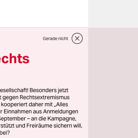
ehr so
Gerade nicht
Zuhörende
selbst
echts
 damit eine
n DJ-Reihe
deutlich.
esellschaft! Besonders jetzt
e, die
rt gegen Rechtsextremismus
z kooperiert daher mit „Alles
welende
ller Einnahmen aus Anmeldungen
. September – an die Kampagne,
rstützt und Freiräume sichern will,
bei?
in der taz,