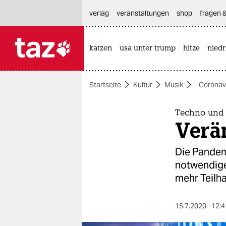
hautnavigation anspringen
hauptinhalt anspringen
footer anspringen
verlag
veranstaltungen
shop
fragen &
katzen
usa unter trump
hitze
nied

taz zahl ich
taz zahl ich
Startseite
Kultur
Musik
Coronav
themen
politik
Techno und 
Verä
öko
Die Pandemi
gesellschaft
notwendige
mehr Teilh
kultur
sport
15.7.2020
12:4