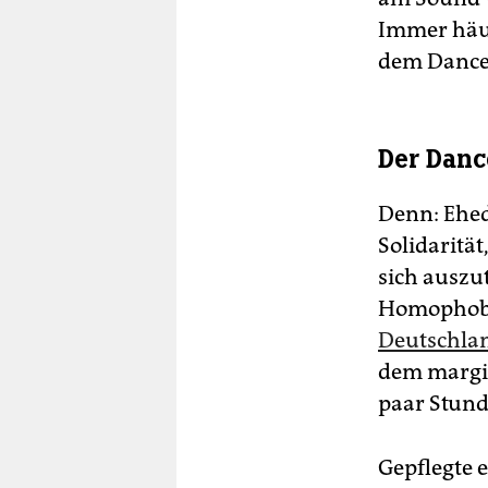
Immer häuf
dem Dance
Der Dance
Denn: Ehe
Solidaritä
sich auszu
Homophobi
Deutschla
dem margin
paar Stund
Gepflegte 