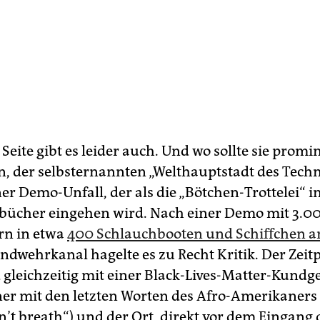
Seite gibt es leider auch. Und wo sollte sie promi
lin, der selbsternannten „Welthauptstadt des Tech
ner Demo-Unfall, der als die „Bötchen-Trottelei“ in
bücher eingehen wird. Nach einer Demo mit 3.0
rn in etwa
400 Schlauchbooten und Schiffchen am
ndwehrkanal hagelte es zu Recht Kritik. Der Zeitp
gleichzeitig mit einer Black-Lives-Matter-Kundg
ner mit den letzten Worten des Afro-Amerikaners
an’t breath“) und der Ort, direkt vor dem Eingang