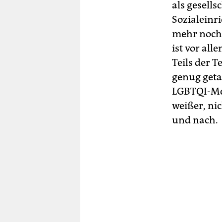
als gesells
Sozialeinr
mehr noch 
ist vor al
Teils der 
genug geta
LGBTQI-Men
weißer, ni
und nach.