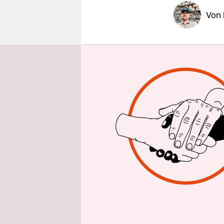
epaper login
Von
„Der intern
funktionie
am Sonntag
wenn es für
Kapitalism
Kulturform
„MFOC“ im
Die Coronap
zusätzlich
Debatten i
Manche beh