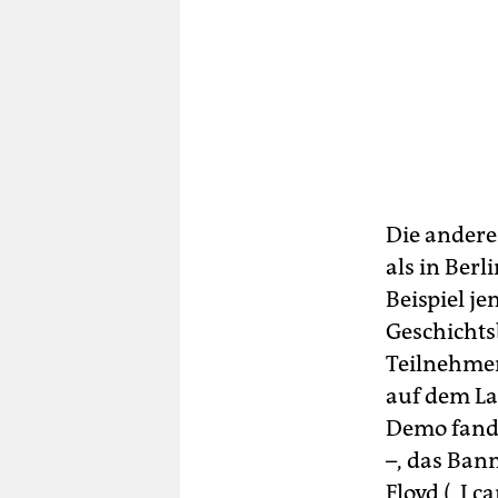
Die andere 
als in Ber
Beispiel je
Geschichts
Teilnehme
auf dem La
Demo fand 
–, das Ban
Floyd („I c