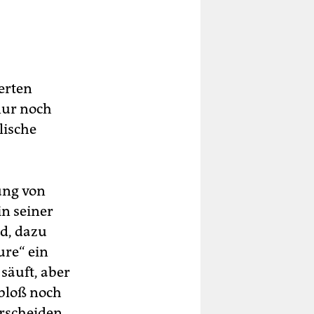
werten
nur noch
lische
rung von
in seiner
d, dazu
ure“ ein
säuft, aber
 bloß noch
rscheiden.