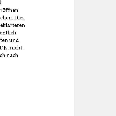
d
eröffnen
chen. Dies
geklärteren
entlich
rten und
Js, nicht-
ich nach