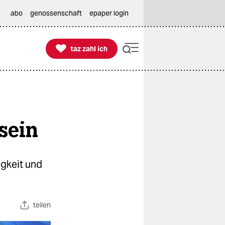
abo
genossenschaft
epaper login

taz zahl ich
taz zahl ich
sein
gkeit und
teilen