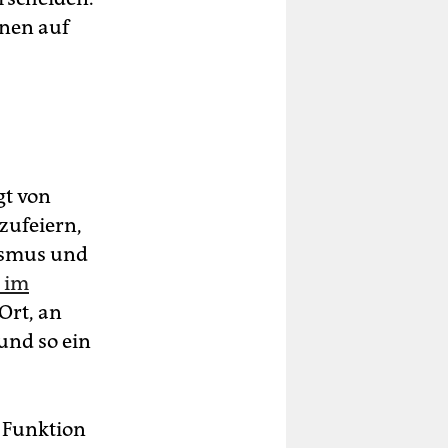
onen auf
gt von
zufeiern,
ismus und
h im
 Ort, an
und so ein
 Funktion