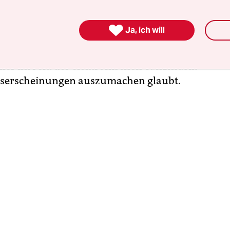
o sterben müsse
, und auch der Schweizer Autor 
die Kunstform aus der zwinglianischen Vogelpersp

Ja, ich will
gazin
Republik.ch
verstieg er sich dazu, Sterbehilf
ance is dead – oder: Die Musik von morgen“ heißt
ler im Feld der elektronischen Tanzmusik
erscheinungen auszumachen glaubt.