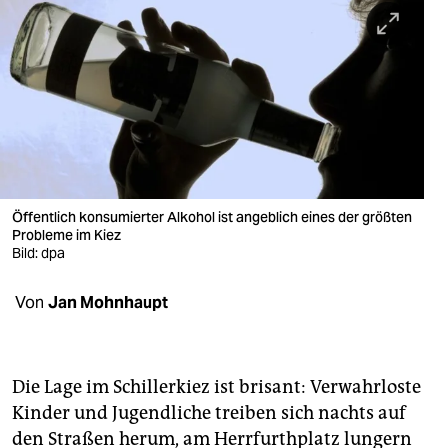
berlin
nord
wahrheit
verlag
verlag
veranstaltungen
Öffentlich konsumierter Alkohol ist angeblich eines der größten
Probleme im Kiez
shop
Bild: dpa
fragen & hilfe
Von
Jan Mohnhaupt
unterstützen
abo
Die Lage im Schillerkiez ist brisant: Verwahrloste
Kinder und Jugendliche treiben sich nachts auf
genossenschaft
den Straßen herum, am Herrfurthplatz lungern