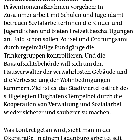
Jörg Franzen, dem Chef der Gesobau
, einer
Präventionsmaßnahmen vorgehen: In
landeseigenen Wohnungsbaugesellschaft (23. 2.),
Zusammenarbeit mit Schulen und Jugendamt
sowie ein Interview mit der Sprecherin der Gruppe
betreuen SozialarbeiterInnen die Kinder und
Soziale Kämpfe
(2.3.).
Jugendlichen und bieten Freizeitbeschäftigungen
an. Bald schon sollen Polizei und Ordnungsamt
durch regelmäßige Rundgänge die
Trinkergruppen kontrollieren. Und die
Bauaufsichtsbehörde will sich um den
Hausverwalter der verwahrlosten Gebäude und
die Verbesserung der Wohnbedingungen
kümmern. Ziel ist es, das Stadtviertel östlich des
stillgelegten Flughafens Tempelhof durch die
Kooperation von Verwaltung und Sozialarbeit
wieder sicherer und sauberer zu machen.
Was konkret getan wird, sieht man in der
Okerstraße. In einem Ladenbüro arbeitet seit