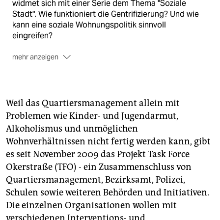
widmet sich mit einer Serie dem Thema "Soziale
Stadt". Wie funktioniert die Gentrifizierung? Und wie
kann eine soziale Wohnungspolitik sinnvoll
eingreifen?
mehr anzeigen
Bereits erschienen sind eine
Bilanz der rot-roten
Mietenpolitik
(19. 12.), ein
Text über
Baugemeinschaften
(23. 12.), eine
Reportage über
den Hackeschen Markt
, wo die Verdrängung von
Weil das Quartiersmanagement allein mit
Mietern und kleinen Geschäften besonders deutlich
Problemen wie Kinder- und Jugendarmut,
ist (30. 12.), eine Analyse der
Auswirkungen der
Alkoholismus und unmöglichen
Hausbesetzungen in Ostberlin
kurz nach dem
Wohnverhältnissen nicht fertig werden kann, gibt
Mauerfall (31. 12.) das
Interview mit einem
es seit November 2009 das Projekt Task Force
Hausverwalter
aus Nordneukölln (5. 1.), ein
Plädoyer
für Mietobergrenzen
(15. 1.), ein Bericht über
Okerstraße (TFO) - ein Zusammenschluss von
Möglicheiten und Grenzen von
Quartiersmanagement
Quartiersmanagement, Bezirksamt, Polizei,
und
Schulpoltik
im Wedding (22. 1.), eine Betrachtung
Schulen sowie weiteren Behörden und Initiativen.
von edlen Wohnprojekten für die Mittelklasse (27. 1.),
Die einzelnen Organisationen wollen mit
das Portrait des langjährigen Chefs des Berliner
verschiedenen Interventions- und
Mietervereins
Hartmann Vetter
(5.2.) ein
Gespräch mit