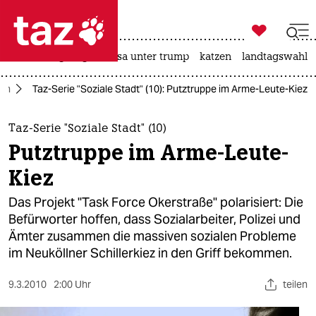

taz zahl ich
hitze
bergsteigen
usa unter trump
katzen
landtagswahl i

taz zahl ich
lin
Taz-Serie "Soziale Stadt" (10): Putztruppe im Arme-Leute-Kiez
taz zahl ich
themen
Taz-Serie "Soziale Stadt" (10)
Putztruppe im Arme-Leute-
politik
Kiez
öko
Das Projekt "Task Force Okerstraße" polarisiert: Die
Befürworter hoffen, dass Sozialarbeiter, Polizei und
gesellschaft
Ämter zusammen die massiven sozialen Probleme
im Neuköllner Schillerkiez in den Griff bekommen.
kultur
sport
9.3.2010
2:00 Uhr
teilen