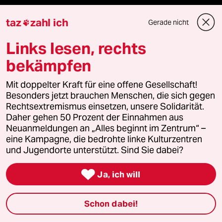
klima update°
taz
zahl ich
Gerade nicht

Mauerecho
Links lesen, rechts
Freie Rede
bekämpfen
reingehen
Mit doppelter Kraft für eine offene Gesellschaft!
Besonders jetzt brauchen Menschen, die sich gegen
Rechtsextremismus einsetzen, unsere Solidarität.
Daher gehen 50 Prozent der Einnahmen aus
Newsletter
Neuanmeldungen an „Alles beginnt im Zentrum“ –
eine Kampagne, die bedrohte linke Kulturzentren
und Jugendorte unterstützt. Sind Sie dabei?
team zukunft

Ja, ich will
taz frisch
Schon dabei!
taz zahl ich