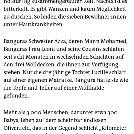
notdürftig zusammengebauten Zelt. Nachts ist es
epaper login
bitterkalt. Es gibt Wanzen und kaum Möglichkeit
zu duschen. So leiden die sieben Be­woh­ne­r:in­nen
unter Hautkrankheiten.
Banguras Schwester Azza, deren Mann Mohamed,
Banguras Frau Leoni und seine Cousins schlafen
seit acht Monaten in wechselnden Schichten auf
den drei Wolldecken, die ihnen zur Verfügung
stehen. Nur die dreijährige Tochter Lucille schläft
auf einer eigenen Matratze. Bangura hatte sie wie
die Töpfe und Teller auf einer Müllhalde
gefunden.
Mehr als 3.000 Menschen, darunter etwa 300
Babys, leben auf dem scheinbar endlosen
Olivenfeld, das in der Gegend schlicht „Kilometer