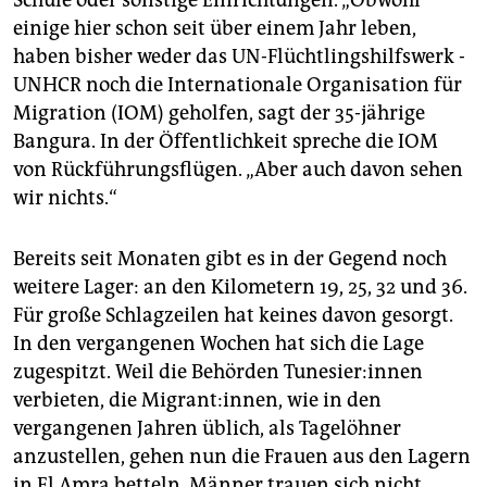
Schule oder sonstige Einrichtungen. „Obwohl
einige hier schon seit über einem Jahr leben,
haben bisher weder das UN-Flüchtlingshilfswerk ­
UNHCR noch die Internationale Organisation für
Migration (IOM) geholfen, sagt der 35-jährige
Bangura. In der Öffentlichkeit spreche die IOM
von Rückführungsflügen. „Aber auch davon sehen
wir nichts.“
Bereits seit Monaten gibt es in der Gegend noch
weitere Lager: an den Kilometern 19, 25, 32 und 36.
Für große Schlagzeilen hat keines davon gesorgt.
In den vergangenen Wochen hat sich die Lage
zugespitzt. Weil die Behörden Tu­ne­sie­r:in­nen
verbieten, die Mi­gran­t:in­nen, wie in den
vergangenen Jahren üblich, als Tagelöhner
anzustellen, gehen nun die Frauen aus den Lagern
in El Amra betteln. Männer trauen sich nicht