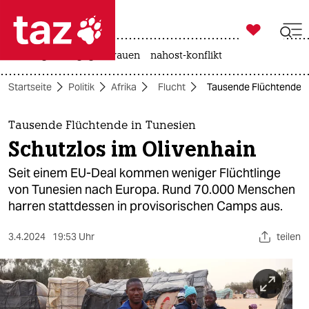

taz zahl ich
hitze
gewalt gegen frauen
nahost-konflikt

taz zahl ich
Startseite
Politik
Afrika
Flucht
Tausende Flüchtende in
taz zahl ich
themen
Tausende Flüchtende in Tunesien
Schutzlos im Olivenhain
politik
Seit einem EU-Deal kommen weniger Flüchtlinge
öko
von Tunesien nach Europa. Rund 70.000 Menschen
harren stattdessen in provisorischen Camps aus.
gesellschaft
3.4.2024
19:53 Uhr
teilen
kultur
sport