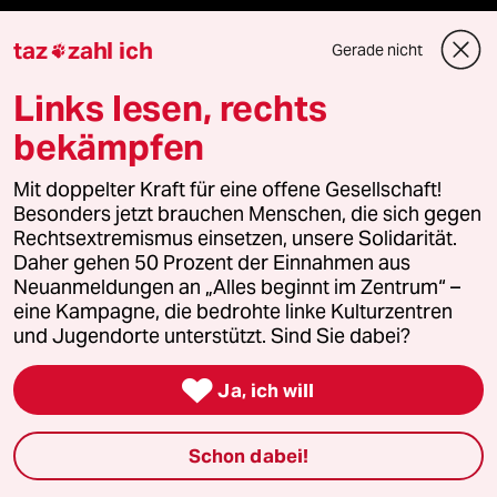
Hitze
taz
zahl ich
Gerade nicht

Gewalt gegen Frauen
Links lesen, rechts
bekämpfen
Nahost-Konflikt
Mit doppelter Kraft für eine offene Gesellschaft!
Besonders jetzt brauchen Menschen, die sich gegen
Verlag
Rechtsextremismus einsetzen, unsere Solidarität.
Daher gehen 50 Prozent der Einnahmen aus
Neuanmeldungen an „Alles beginnt im Zentrum“ –
Aktuelles
eine Kampagne, die bedrohte linke Kulturzentren
und Jugendorte unterstützt. Sind Sie dabei?
Hausblog

Ja, ich will
Die Seitenwende
Schon dabei!
Stellen