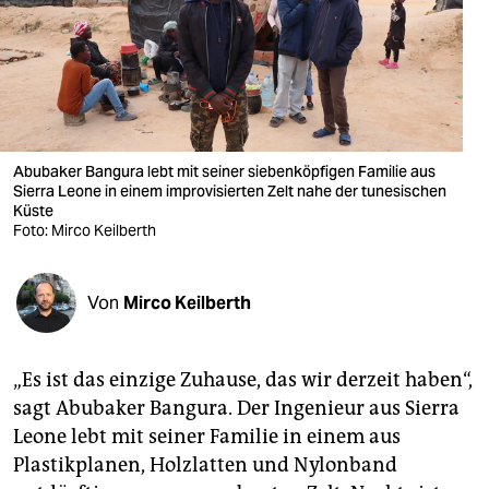
berlin
nord
wahrheit
verlag
Abubaker Bangura lebt mit seiner siebenköp­figen Familie aus
verlag
Sierra Leone in einem improvisierten Zelt nahe der tunesischen
Küste
Foto: Mirco Keilberth
veranstaltungen
shop
Von
Mirco Keilberth
fragen & hilfe
unterstützen
„Es ist das einzige Zuhause, das wir derzeit haben“,
sagt Abubaker Bangura. Der Ingenieur aus Sierra
abo
Leone lebt mit seiner Familie in einem aus
genossenschaft
Plastikplanen, Holzlatten und Nylonband