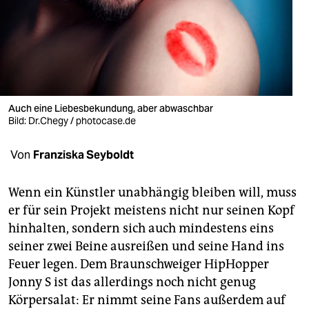
berlin
nord
wahrheit
verlag
Auch eine Liebesbekundung, aber abwaschbar
verlag
Bild: Dr.Chegy / photocase.de
veranstaltungen
Von
Franziska Seyboldt
shop
Wenn ein Künstler unabhängig bleiben will, muss
fragen & hilfe
er für sein Projekt meistens nicht nur seinen Kopf
hinhalten, sondern sich auch mindestens eins
unterstützen
seiner zwei Beine ausreißen und seine Hand ins
abo
Feuer legen. Dem Braunschweiger HipHopper
Jonny S ist das allerdings noch nicht genug
genossenschaft
Körpersalat: Er nimmt seine Fans außerdem auf