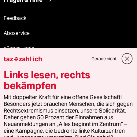
Feedback
Aboservice
ePaper Login
taz
zahl ich
Gerade nicht

Downloads für Abonnierende
Links lesen, rechts
bekämpfen
© 2026 taz Verlags und Vertriebs GmbH
Alle Rechte vorbehalten. Bei rechtlichen Fragen oder für Genehmigungen
Mit doppelter Kraft für eine offene Gesellschaft!
wenden Sie sich bitte an
lizenzen@taz.de
Besonders jetzt brauchen Menschen, die sich gegen
Rechtsextremismus einsetzen, unsere Solidarität.
Daher gehen 50 Prozent der Einnahmen aus
Feedback
Redaktionsstatut
Kommune-Richtlinien
KI-
Neuanmeldungen an „Alles beginnt im Zentrum“ –
eine Kampagne, die bedrohte linke Kulturzentren
Leitlinie
Informant
Datenschutz
Impressum
AGB