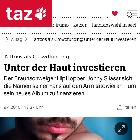

taz zahl ich
bergsteigen
usa unter trump
katzen
landtagswahl in sachs

taz zahl ich
ft
Alltag
Tattoos als Crowdfunding: Unter der Haut investieren
taz zahl ich
themen
Tattoos als Crowdfunding
Unter der Haut investieren
politik
Der Braunschweiger HipHopper Jonny S lässt sich
öko
die Namen seiner Fans auf den Arm tätowieren – um
sein neues Album zu finanzieren.
gesellschaft
9.4.2015
13:27 Uhr
teilen
kultur
sport