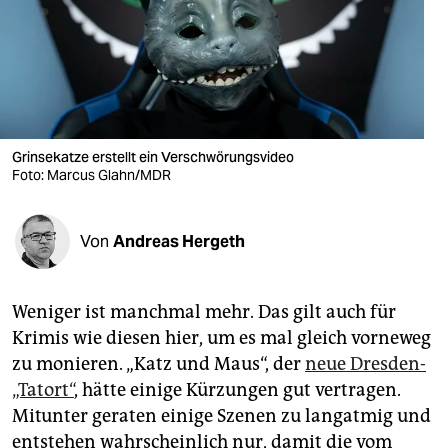
berlin
nord
wahrheit
verlag
Grinsekatze erstellt ein Verschwörungsvideo
verlag
Foto: Marcus Glahn/MDR
veranstaltungen
Von
Andreas Hergeth
shop
fragen & hilfe
Weniger ist manchmal mehr. Das gilt auch für
unterstützen
Krimis wie diesen hier, um es mal gleich vorneweg
zu monieren. „Katz und Maus“, der
neue Dresden-
abo
„Tatort“
, hätte einige Kürzungen gut vertragen.
genossenschaft
Mitunter geraten einige Szenen zu langatmig und
entstehen wahrscheinlich nur, damit die vom