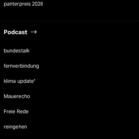
panterpreis 2026
Podcast
bundestalk
fernverbindung
klima update°
Mauerecho
Freie Rede
reingehen