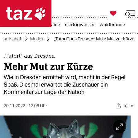

taz zahl ich
hitze
krieg in der ukraine
niedrigwasser
waldbrände

taz zahl ich
Gesellschaft
Medien
„Tatort“ aus Dresden: Mehr Mut zur Kürze
taz zahl ich
themen
„Tatort“ aus Dresden
Mehr Mut zur Kürze
politik
Wie in Dresden ermittelt wird, macht in der Regel
öko
Spaß. Diesmal erwartet die Zuschauer ein
Kommentar zur Lage der Nation.
gesellschaft
20.11.2022
12:06 Uhr
teilen
kultur
sport