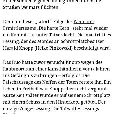
Roller vor den eigenen Kolleg*innen durch die
epaper login
Straßen Weimars flüchten.
Denn in dieser „Tatort“-Folge des
Weimarer
Ermittlerteams
„Die harte Kern“ steht mal wieder
ein Kommissar unter Tatverdacht. Diesmal trifft es
Lessing, der des Mordes an Schrottplatzbesitzer
Harald Knopp (Heiko Pinkowski) beschuldigt wird.
Das Duo hatte zuvor versucht Knopp wegen des
Raubmords an einer Kunsthändlerin vor 15 Jahren
ins Gefängnis zu bringen – erfolglos. Die
Falschaussage des Neffen der Toten rettete ihn. Ein
Leben in Freiheit war Knopp aber nicht vergönnt.
Kurze Zeit später wurde er auf seinem Schrottplatz
mit einem Schuss in den Hinterkopf getötet. Der
einzige Zeuge: Lessing. Die Tatwaffe: Lessings