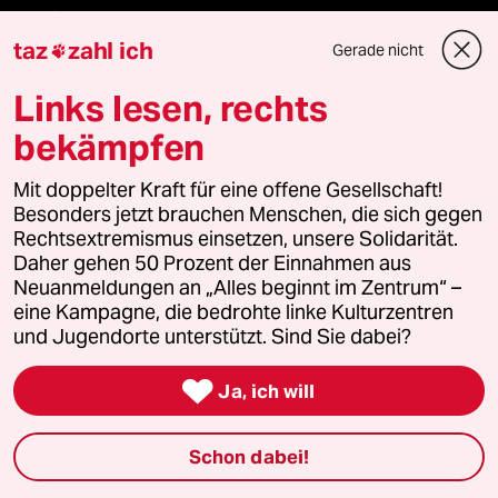
Anzeigen
taz
zahl ich
Gerade nicht

Links lesen, rechts
Fragen & Hilfe
bekämpfen
Feedback
Mit doppelter Kraft für eine offene Gesellschaft!
Besonders jetzt brauchen Menschen, die sich gegen
Rechtsextremismus einsetzen, unsere Solidarität.
Aboservice
Daher gehen 50 Prozent der Einnahmen aus
Neuanmeldungen an „Alles beginnt im Zentrum“ –
ePaper Login
eine Kampagne, die bedrohte linke Kulturzentren
und Jugendorte unterstützt. Sind Sie dabei?
Downloads für Abonnierende

Ja, ich will
© 2026 taz Verlags und Vertriebs GmbH
Schon dabei!
Alle Rechte vorbehalten. Bei rechtlichen Fragen oder für Genehmigungen
wenden Sie sich bitte an
lizenzen@taz.de