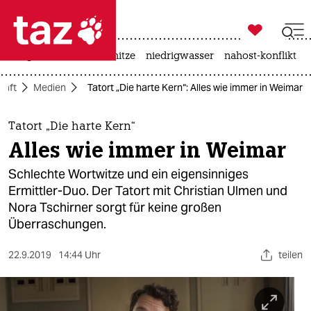

taz zahl ich
krieg in der ukraine
hitze
niedrigwasser
nahost-konflikt

taz zahl ich
haft
Medien
Tatort „Die harte Kern“: Alles wie immer in Weimar
taz zahl ich
themen
Tatort „Die harte Kern“
Alles wie immer in Weimar
politik
Schlechte Wortwitze und ein eigensinniges
öko
Ermittler-Duo. Der Tatort mit Christian Ulmen und
Nora Tschirner sorgt für keine großen
gesellschaft
Überraschungen.
kultur
22.9.2019
14:44 Uhr
teilen
sport