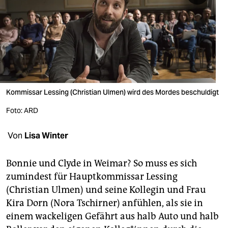
berlin
nord
wahrheit
verlag
verlag
Kommissar Lessing (Christian Ulmen) wird des Mordes beschuldigt
veranstaltungen
Foto: ARD
shop
Von
Lisa Winter
fragen & hilfe
Bonnie und Clyde in Weimar? So muss es sich
unterstützen
zumindest für Hauptkommissar Lessing
(Christian Ulmen) und seine Kollegin und Frau
abo
Kira Dorn (Nora Tschirner) anfühlen, als sie in
genossenschaft
einem wackeligen Gefährt aus halb Auto und halb