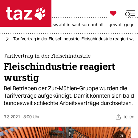

taz zahl ich
hitze
surfen
landtagswahl in sachsen-anhalt
gewalt gegen

taz zahl ich
rd
Tarifvertrag in der Fleischindustrie: Fleischindustrie reagiert wur
taz zahl ich
themen
Tarifvertrag in der Fleischindustrie
Fleischindustrie reagiert
politik
wurstig
öko
Bei Betrieben der Zur-Mühlen-Gruppe wurden die
Tarifverträge aufgekündigt. Damit könnten sich bald
gesellschaft
bundesweit schlechte Arbeitsverträge durchsetzen.
kultur
3.3.2021
8:00 Uhr
teilen
sport