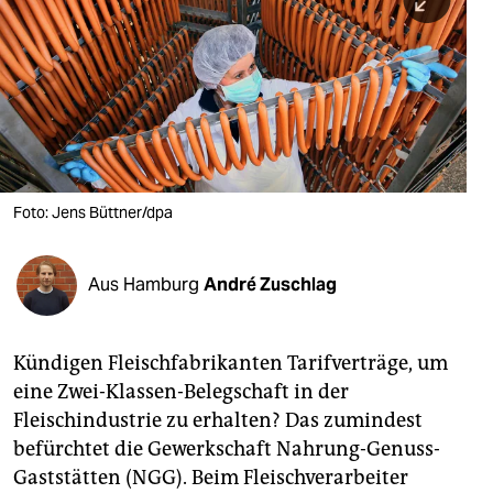
berlin
nord
wahrheit
verlag
verlag
Foto: Jens Büttner/dpa
veranstaltungen
shop
Aus Hamburg
André Zuschlag
fragen & hilfe
Kündigen Fleischfabrikanten Tarifverträge, um
unterstützen
eine Zwei-Klassen-Belegschaft in der
abo
Fleischindustrie zu erhalten? Das zumindest
befürchtet die Gewerkschaft Nahrung-Genuss-
genossenschaft
Gaststätten (NGG). Beim Fleischverarbeiter