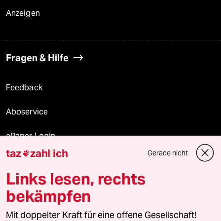
Anzeigen
Fragen & Hilfe
Feedback
Aboservice
ePaper Login
taz
zahl ich
Gerade nicht

Downloads für Abonnierende
Links lesen, rechts
bekämpfen
© 2026 taz Verlags und Vertriebs GmbH
Mit doppelter Kraft für eine offene Gesellschaft!
Alle Rechte vorbehalten. Bei rechtlichen Fragen oder für Genehmigungen