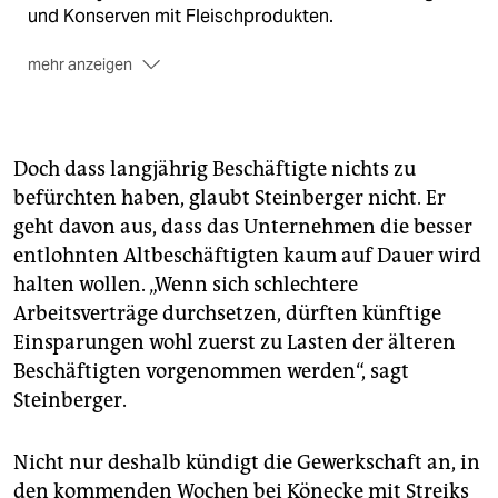
und Konserven mit Fleischprodukten.
mehr anzeigen
Ab 2014 war der Fleischfabrikant Clemens Tönnies
Alleininhaber des Konzerns. Die schlechten
Arbeitsbedingungen in Tönnies‘ Betrieben waren
Doch dass langjährig Beschäftigte nichts zu
mitursächlich für das durchgesetzte Verbot von
befürchten haben, glaubt Steinberger nicht. Er
Werkverträgen in der Fleischindustrie.
geht davon aus, dass das Unternehmen die besser
2017 hat die Unternehmensgruppe Tönnies
aus
entlohnten Altbeschäftigten kaum auf Dauer wird
Rheda-Wiedenbrück die Zur-Mühlen-Gruppe
halten wollen. „Wenn sich schlechtere
übernommen. Vorangegangen war ein Streit in der
Arbeitsverträge durchsetzen, dürften künftige
Familie Tönnies, der damit befriedet werden sollte.
Einsparungen wohl zuerst zu Lasten der älteren
Beschäftigten vorgenommen werden“, sagt
Steinberger.
Nicht nur deshalb kündigt die Gewerkschaft an, in
den kommenden Wochen bei Könecke mit Streiks