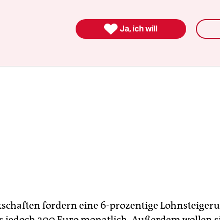

Ja, ich will
schaften fordern eine 6-prozentige Lohnsteiger
 jedoch 200 Euro monatlich. Außerdem wollen si