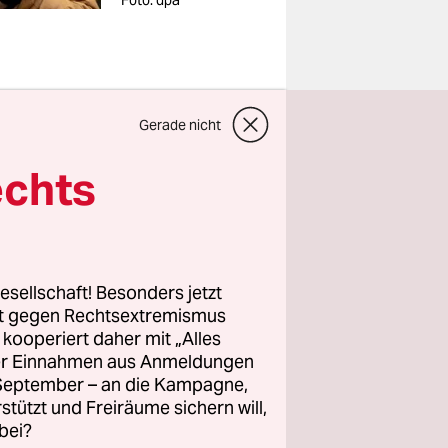
Foto: dpa
Gerade nicht
echts
 „Die
nander“,
in der
ten.
esellschaft! Besonders jetzt
rt gegen Rechtsextremismus
z kooperiert daher mit „Alles
ller Einnahmen aus Anmeldungen
(TdL) von
. September – an die Kampagne,
er
rstützt und Freiräume sichern will,
ihen
bei?