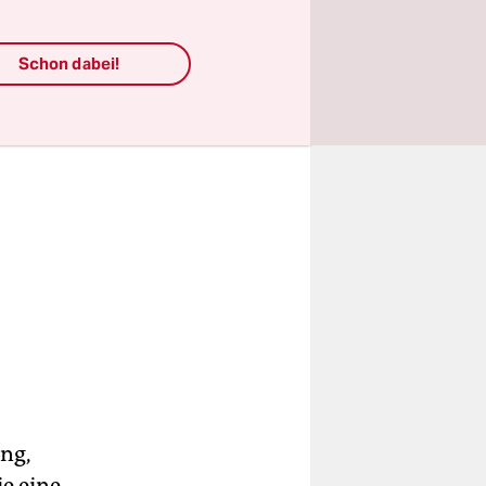
Schon dabei!
ung,
e eine