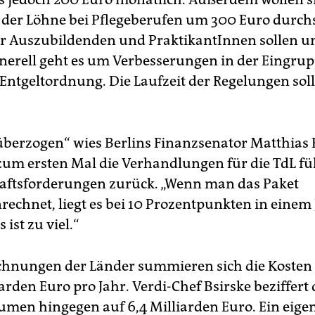
er Löhne bei Pflegeberufen um 300 Euro durchs
er Auszubildenden und PraktikantInnen sollen u
enerell geht es um Verbesserungen in der Eingru
 Entgeltordnung. Die Laufzeit der Regelungen sol
g überzogen“ wies Berlins Finanzsenator Matthias 
 zum ersten Mal die Verhandlungen für die TdL füh
fts­forderungen zurück. „Wenn man das Paket
chnet, liegt es bei 10 Prozentpunkten in einem J
 ist zu viel.“
hnungen der Länder summieren sich die Kosten
iarden Euro pro Jahr. Verdi-Chef Bsirske ­beziffert
men hingegen auf 6,4 Milliarden Euro. Ein eige