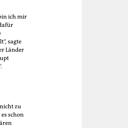
in ich mir
dafür
e
t“, sagte
er Länder
aupt
.
nicht zu
 es schon
wären