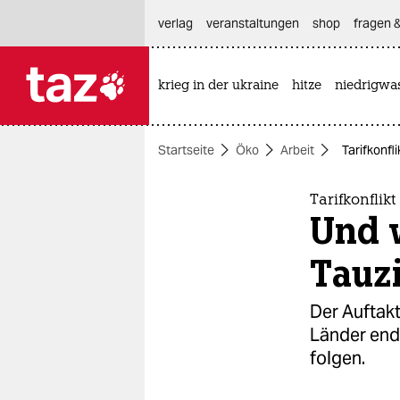
hautnavigation anspringen
hauptinhalt anspringen
footer anspringen
verlag
veranstaltungen
shop
fragen &
krieg in der ukraine
hitze
niedrigwa

taz zahl ich
taz zahl ich
Startseite
Öko
Arbeit
Tarifkonfl
themen
politik
Tarifkonflikt
Und 
öko
Tauz
gesellschaft
Der Auftakt
kultur
Länder end
folgen.
sport