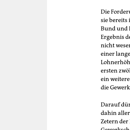
Die Forder
sie bereits
Bund und K
Ergebnis d
nicht wese
einer lang
Lohnerhöhu
ersten zwö
ein weiter
die Gewerk
Darauf dür
dahin alle
Zetern der
Gewerkscha