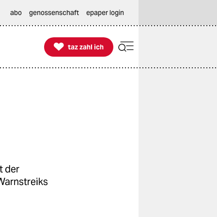
abo
genossenschaft
epaper login

taz zahl ich
taz zahl ich
t der
Warnstreiks