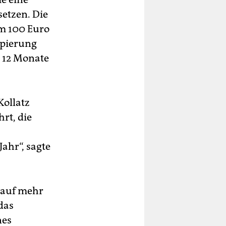
etzen. Die
m 100 Euro
ppierung
l 12 Monate
Kollatz
rt, die
ahr“, sagte
 auf mehr
 das
nes