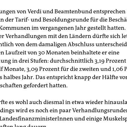
ungen von Verdi und Beamtenbund entsprechen 
 in der Tarif- und Besoldungsrunde für die Beschä
ommunen im vergangenen Jahr gestellt hatten.
er Verhandlungen mit den Ländern dürfte sich let
ntlich von dem damaligen Abschluss unterscheid
en Laufzeit von 30 Monaten beinhaltete er eine
ng in drei Stufen: durchschnittlich 3,19 Prozent 
lf Monate, 3,09 Prozent für die zweiten und 1,06 
es halbes Jahr. Das entspricht knapp der Hälfte v
schaften gefordert hatten.
fte es wohl auch diesmal in etwa wieder hinausla
rdings wird es noch ein paar Verhandlungsrund
 LandesfinanzministerInnen und einige Muskelsp
ften lang dauern.