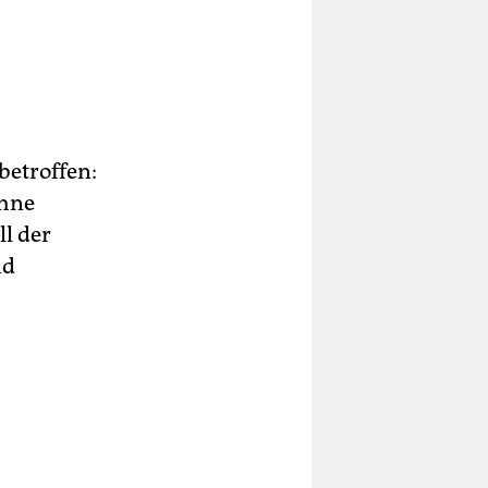
betroffen:
ohne
l der
nd