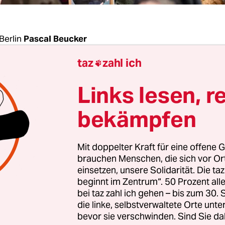
Berlin
Pascal Beucker
taz
zahl ich

herung endete am Montag die erste Runde der
Links lesen, r
ndlungen für den öffentlichen Dienst der Länder.
tmosphäre ist gut, die Positionen sind weit ausei
bekämpfen
i-Chef Frank Bsirske nach dem Ende des Treffens 
retung Baden-Württembergs am Berliner Tiergar
Mit doppelter Kraft für eine offene G
brauchen Menschen, die sich vor O
war die erste Verhandlungsrunde von Verdi und
einsetzen, unsere Solidarität. Die ta
beginnt im Zentrum“. 50 Prozent a
d mit der Tarifgemeinschaft deutscher Länder 
bei taz zahl ich gehen – bis zum 30
t mehrerer hundert Beschäftigter, die vor Ort ihr
die linke, selbstverwaltete Orte unte
nach einer besseren Bezahlung Nachdruck verle
bevor sie verschwinden. Sind Sie da