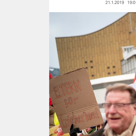
berlin
21.1.2019
19:0
nord
wahrheit
verlag
verlag
veranstaltungen
shop
fragen & hilfe
unterstützen
abo
genossenschaft