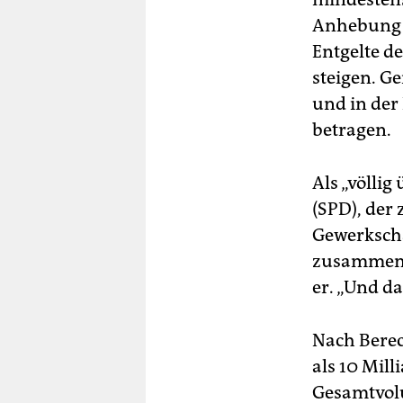
Anhebung d
Entgelte d
steigen. G
und in der
betragen.
Als „völli
(SPD), der
Gewerkscha
zusammenre
er. „Und das
Nach Berec
als 10 Mill
Gesamtvolu