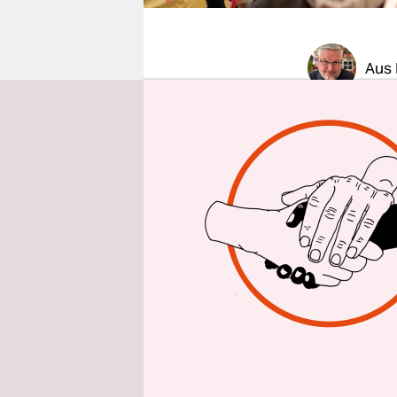
epaper login
Aus 
Ohne Annä
Tarifverha
Gesprächsa
sagte Verd
Landesvert
Begleitet 
Beamtenbun
dem Protes
Forderung 