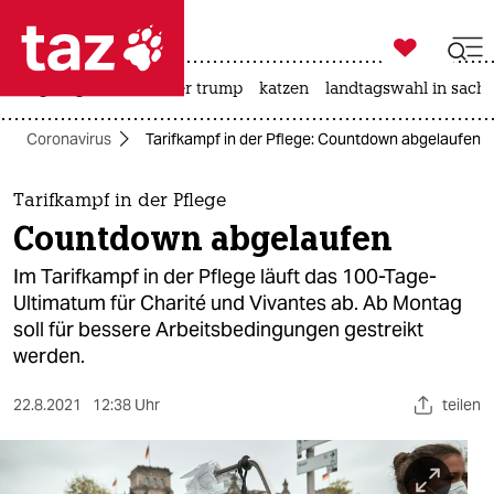

taz zahl ich
bergsteigen
usa unter trump
katzen
landtagswahl in sachs

taz zahl ich
Coronavirus
Tarifkampf in der Pflege: Countdown abgelaufen
taz zahl ich
themen
Tarifkampf in der Pflege
Countdown abgelaufen
politik
Im Tarifkampf in der Pflege läuft das 100-Tage-
öko
Ultimatum für Charité und Vivantes ab. Ab Montag
soll für bessere Arbeitsbedingungen gestreikt
gesellschaft
werden.
kultur
22.8.2021
12:38 Uhr
teilen
sport