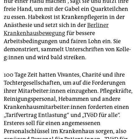
nur einer Hand machen“, sagt sie und nutzt ihre
epaper login
freie Hand, um mit der Gabel ein Quarkteilchen
zu essen. Habekost ist Krankenpflegerin in der
Anästhesie und setzt sich in der
Berliner
Krankenhausbewegung
für bessere
Arbeitsbedingungen und fairen Lohn ein. Sie
demonstriert, sammelt Unterschriften von Kol­le­
g:in­nen und wird bald streiken.
100 Tage Zeit hatten Vivantes, Charité und ihre
Tochtergesellschaften, um auf die Forderungen
ihrer Mit­ar­bei­te­r:in­nen einzugehen. Pflegekräfte,
Reinigungspersonal, Hebammen und andere
Kran­ken­haus­mit­ar­bei­te­r:in­nen forderten einen
„Tarifvertrag Entlastung“ und „TVöD für alle“.
Ersteres soll für einen angemessenen
Personalschlüssel im Krankenhaus sorgen, also