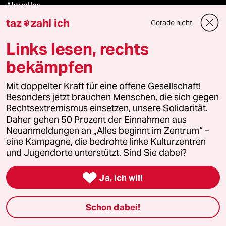
Aktuelles
taz
zahl ich
Gerade nicht

Hausblog
Links lesen, rechts
Die Seitenwende
bekämpfen
Stellen
Mit doppelter Kraft für eine offene Gesellschaft!
Besonders jetzt brauchen Menschen, die sich gegen
Presse
Rechtsextremismus einsetzen, unsere Solidarität.
Daher gehen 50 Prozent der Einnahmen aus
Neuanmeldungen an „Alles beginnt im Zentrum“ –
eine Kampagne, die bedrohte linke Kulturzentren
Unterstützen
und Jugendorte unterstützt. Sind Sie dabei?

Ja, ich will
abo
genossenschaft
Schon dabei!