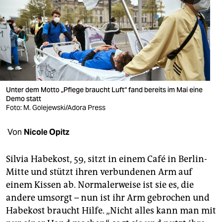
berlin
nord
wahrheit
verlag
verlag
Unter dem Motto „Pflege braucht Luft“ fand bereits im Mai eine
Demo statt
veranstaltungen
Foto: M. Golejewski/Adora Press
shop
Von
Nicole Opitz
fragen & hilfe
Silvia Habekost, 59, sitzt in einem Café in Berlin-
unterstützen
Mitte und stützt ihren verbundenen Arm auf
einem Kissen ab. Normalerweise ist sie es, die
abo
andere umsorgt – nun ist ihr Arm gebrochen und
genossenschaft
Habekost braucht Hilfe. „Nicht alles kann man mit