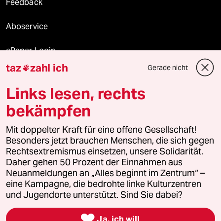
Feedback
Aboservice
ePaper Login
taz
zahl ich
Gerade nicht

Downloads für Abonnierende
Links lesen, rechts
bekämpfen
© 2026 taz Verlags und Vertriebs GmbH
Mit doppelter Kraft für eine offene Gesellschaft!
Alle Rechte vorbehalten. Bei rechtlichen Fragen oder für Genehmigungen
wenden Sie sich bitte an
lizenzen@taz.de
Besonders jetzt brauchen Menschen, die sich gegen
Rechtsextremismus einsetzen, unsere Solidarität.
Daher gehen 50 Prozent der Einnahmen aus
Feedback
Redaktionsstatut
Kommune-Richtlinien
KI-
Neuanmeldungen an „Alles beginnt im Zentrum“ –
eine Kampagne, die bedrohte linke Kulturzentren
Leitlinie
Informant
Datenschutz
Impressum
AGB
und Jugendorte unterstützt. Sind Sie dabei?
Seitenwende
Einwilligungen widerrufen (Ads)

Ja, ich will