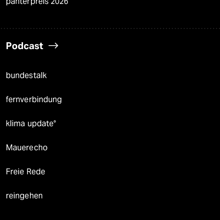
panterpreis 2026
Podcast
bundestalk
fernverbindung
klima update°
Mauerecho
Freie Rede
reingehen