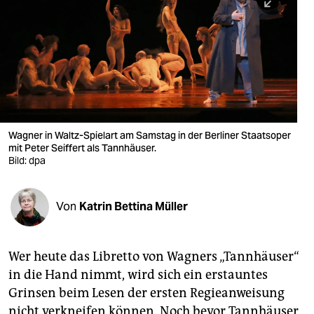
berlin
nord
wahrheit
verlag
verlag
Wagner in Waltz-Spielart am Samstag in der Berliner Staatsoper
mit Peter Seiffert als Tannhäuser.
veranstaltungen
Bild: dpa
shop
fragen & hilfe
Von
Katrin Bettina Müller
unterstützen
Wer heute das Libretto von Wagners „Tannhäuser“
abo
in die Hand nimmt, wird sich ein erstauntes
genossenschaft
Grinsen beim Lesen der ersten Regieanweisung
nicht verkneifen können. Noch bevor Tannhäuser