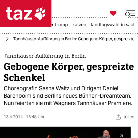

taz zahl ich
bergsteigen
usa unter trump
katzen
landtagswahl in sachs

taz zahl ich
ur
Tannhäuser-Aufführung in Berlin: Gebogene Körper, gespreizte 
taz zahl ich
themen
Tannhäuser-Aufführung in Berlin
Gebogene Körper, gespreizte
politik
Schenkel
öko
Choreografin Sasha Waltz und Dirigent Daniel
Barenboim sind Berlins neues Bühnen-Dreamteam.
gesellschaft
Nun feierten sie mit Wagners Tannhäuser Premiere.
kultur
13.4.2014
15:48 Uhr
teilen
sport