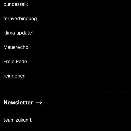
bundestalk
fernverbindung
klima update°
Mauerecho
Freie Rede
reingehen
Newsletter
team zukunft