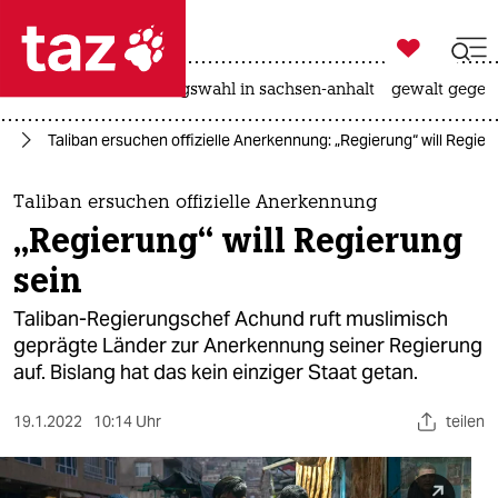

taz zahl ich
hitze
surfen
landtagswahl in sachsen-anhalt
gewalt gegen

taz zahl ich
an
Taliban ersuchen offizielle Anerkennung: „Regierung“ will Regier
taz zahl ich
themen
Taliban ersuchen offizielle Anerkennung
„Regierung“ will Regierung
politik
sein
öko
Taliban-Regierungschef Achund ruft muslimisch
geprägte Länder zur Anerkennung seiner Regierung
gesellschaft
auf. Bislang hat das kein einziger Staat getan.
kultur
19.1.2022
10:14 Uhr
teilen
sport