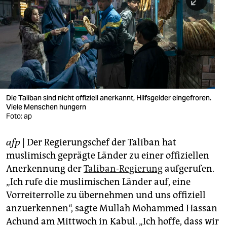
berlin
nord
wahrheit
verlag
verlag
Die Taliban sind nicht offiziell anerkannt, Hilfsgelder eingefroren.
Viele Menschen hungern
veranstaltungen
Foto: ap
shop
afp
| Der Regierungschef der Taliban hat
fragen & hilfe
muslimisch geprägte Länder zu einer offiziellen
unterstützen
Anerkennung der
Taliban-Regierung
aufgerufen.
„Ich rufe die muslimischen Länder auf, eine
abo
Vorreiterrolle zu übernehmen und uns offiziell
anzuerkennen“, sagte Mullah Mohammed Hassan
genossenschaft
Achund am Mittwoch in Kabul. „Ich hoffe, dass wir