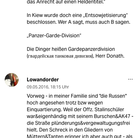
das Anrecht auf einen Heldentitel.“
In Kiew wurde doch eine „Entsowjetisierung“
beschlossen. Wer A sagt, muss auch B sagen.
„Panzer-Garde-Division“
Die Dinger heißen Gardepanzerdivision
(гвардейская танковая дивизия), Herr Donath.
Lowandorder
09.05.2016
,
18:15 Uhr
Vorweg - in meiner Familie sind "die Russen"
hoch angesehen trotz bzw wegen
Einquartierung. Weil der Offz. Stalinschüler
war&eigenhändig mit seinem Burschen&AK47 -
die Straße plünderungs&vergewaltugungsfrei
hielt. Den Schreck in den Gliedern von
Müttern&Tanten erinner ich aber auch gut - als