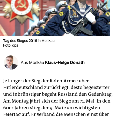
berlin
nord
wahrheit
verlag
Tag des Sieges 2016 in Moskau
verlag
Foto: dpa
veranstaltungen
Aus Moskau
Klaus-Helge Donath
shop
fragen & hilfe
Je länger der Sieg der Roten Armee über
unterstützen
Hitlerdeutschland zurückliegt, desto begeisterter
und inbrünstiger begeht Russland den Gedenktag.
abo
Am Montag jährt sich der Sieg zum 71. Mal. In den
genossenschaft
60er Jahren stieg der 9. Mai zum wichtigsten
Feiertag auf. Er verband die Menschen einst über