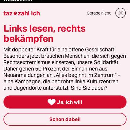
taz
zahl ich
Gerade nicht

team zukunft
Links lesen, rechts
taz frisch
bekämpfen
taz zahl ich
Mit doppelter Kraft für eine offene Gesellschaft!
Besonders jetzt brauchen Menschen, die sich gegen
taz lab Infobrief
Rechtsextremismus einsetzen, unsere Solidarität.
Daher gehen 50 Prozent der Einnahmen aus
Neuanmeldungen an „Alles beginnt im Zentrum“ –
eine Kampagne, die bedrohte linke Kulturzentren
Veranstaltungen
und Jugendorte unterstützt. Sind Sie dabei?

Ja, ich will
Demnächst
Vor Ort
Schon dabei!