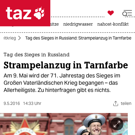

taz zahl ich
krieg in der ukraine
hitze
niedrigwasser
nahost-konflikt

taz zahl ich
Weltkrieg
Tag des Sieges in Russland: Strampelanzug in Tarnfarbe
taz zahl ich
themen
Tag des Sieges in Russland
Strampelanzug in Tarnfarbe
politik
Am 9. Mai wird der 71. Jahrestag des Sieges im
öko
Großen Vaterländischen Krieg begangen – das
Allerheiligste. Zu hinterfragen gibt es nichts.
gesellschaft
9.5.2016
14:33 Uhr
teilen
kultur
sport