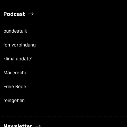
Podcast
bundestalk
fernverbindung
klima update°
Mauerecho
Freie Rede
reingehen
Newsletter