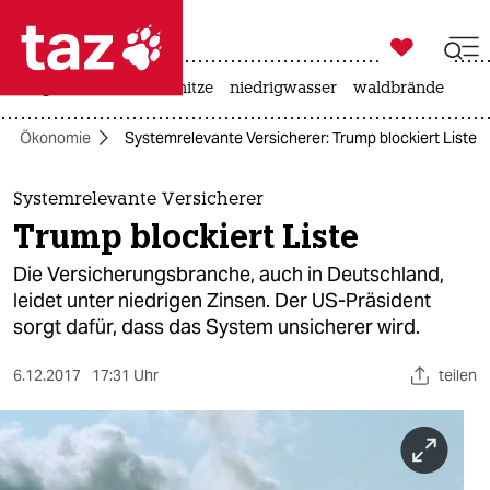

taz zahl ich
krieg in der ukraine
hitze
niedrigwasser
waldbrände

taz zahl ich
Ökonomie
Systemrelevante Versicherer: Trump blockiert Liste
taz zahl ich
themen
Systemrelevante Versicherer
Trump blockiert Liste
politik
Die Versicherungsbranche, auch in Deutschland,
öko
leidet unter niedrigen Zinsen. Der US-Präsident
sorgt dafür, dass das System unsicherer wird.
gesellschaft
6.12.2017
17:31 Uhr
teilen
kultur
sport