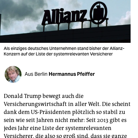
berlin
nord
wahrheit
verlag
Als einziges deutsches Unternehmen stand bisher der Allianz-
Konzern auf der Liste der systemrelevanten Versicherer
verlag
veranstaltungen
Aus Berlin
Hermannus Pfeiffer
shop
fragen & hilfe
Donald Trump bewegt auch die
unterstützen
Versicherungswirtschaft in aller Welt. Die scheint
dank dem US-Präsidenten plötzlich so stabil zu
abo
sein wie seit Jahren nicht mehr: Seit 2013 gibt es
genossenschaft
jedes Jahr eine Liste der systemrelevanten
Versicherer, die also so groß sind, dass sie ganze