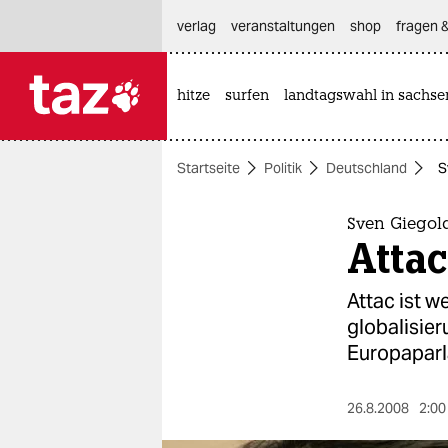
hautnavigation anspringen
hauptinhalt anspringen
footer anspringen
verlag
veranstaltungen
shop
fragen &
hitze
surfen
landtagswahl in sachse

taz zahl ich
taz zahl ich
Startseite
Politik
Deutschland
S
themen
politik
Sven Giegol
Atta
öko
Attac ist w
gesellschaft
globalisier
Europaparl
kultur
sport
26.8.2008
2:00