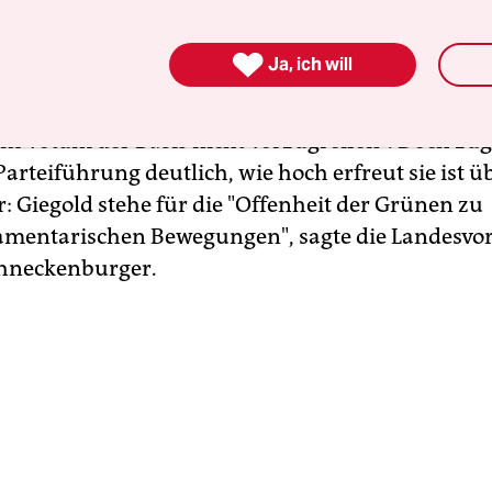
 um ein Mandat in Nordrhein-Westfalen. Da der b
NRW-Abgeordnete Frithjof Schmidt nicht wieder a

Ja, ich will
golds Chancen auf die Nominierung als sehr gut
zt. NRW-Parteisprecherin Andrea Rupprath legt 
em Votum der Basis nicht vorzugreifen". Doch zug
arteiführung deutlich, wie hoch erfreut sie ist ü
: Giegold stehe für die "Offenheit der Grünen zu
mentarischen Bewegungen", sagte die Landesvor
chneckenburger.