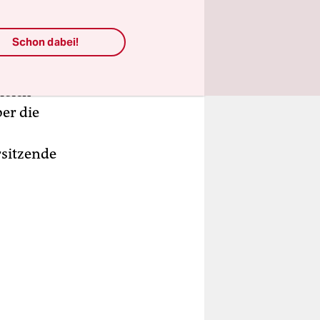
isherige
ntritt,
Schon dabei!
zwar Wert
leich
ber die
sitzende