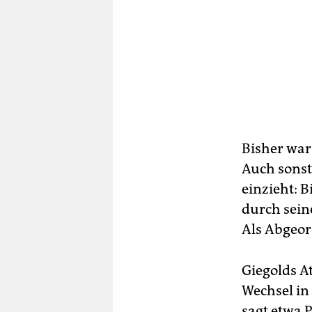
Bisher war
Auch sonst
einzieht: 
durch sein
Als Abgeor
Giegolds At
Wechsel in 
sagt etwa P