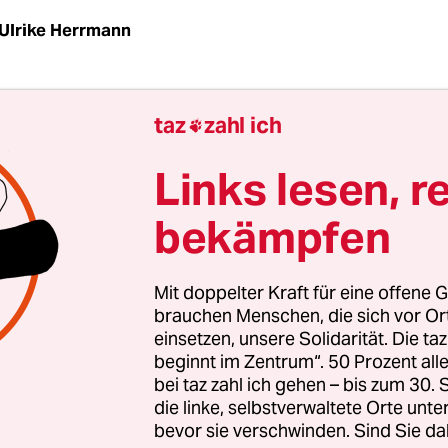
Ulrike Herrmann
gt worden war schon oft, dass es Attac-Gründer 
taz
zahl ich

die Politik drängen könnte. "Der sitzt bestimmt b
 sagten die Zuhörer oder Diskussionspartner von 
Links lesen, r
ch seinen Auftritten regelmäßig. "Oder wenigste
bekämpfen
" Nun will der prominenteste Attac-Vertreter, der
on bisher bei Sozialforen ebenso repräsentierte w
istiansen, Abgeordneter werden - allerdings nicht
Mit doppelter Kraft für eine offene G
Brüssel. Und nicht bei der Linkspartei, die zuletz
brauchen Menschen, die sich vor O
einsetzen, unsere Solidarität. Die ta
rungskritikern eine neue Heimat gegeben hatte, 
beginnt im Zentrum“. 50 Prozent a
rünen.
bei taz zahl ich gehen – bis zum 30
die linke, selbstverwaltete Orte unte
bevor sie verschwinden. Sind Sie da
ropawahl im nächsten Jahr bewirbt sich der 38-Jäh