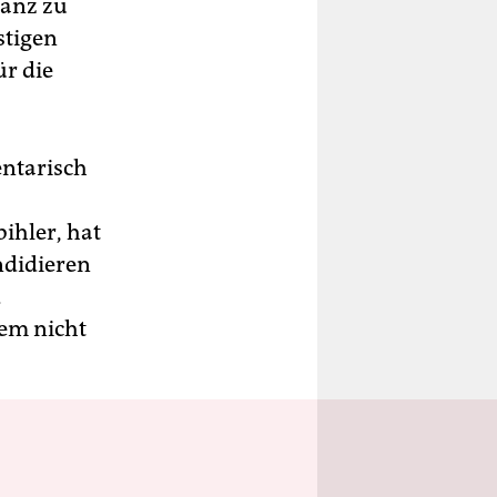
tanz zu
stigen
ür die
entarisch
ihler, hat
ndidieren
d
lem nicht