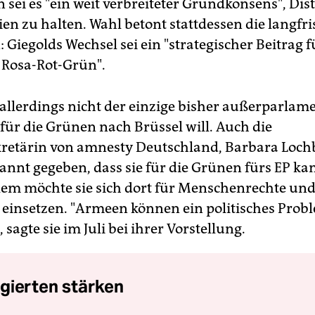
 sei es "ein weit verbreiteter Grundkonsens", Dis
ien zu halten. Wahl betont stattdessen die langfri
 Giegolds Wechsel sei ein "strategischer Beitrag f
 Rosa-Rot-Grün".
t allerdings nicht der einzige bisher außerparlam
 für die Grünen nach Brüssel will. Auch die
retärin von amnesty Deutschland, Barbara Lochb
kannt gegeben, dass sie für die Grünen fürs EP ka
allem möchte sie sich dort für Menschenrechte un
einsetzen. "Armeen können ein politisches Prob
, sagte sie im Juli bei ihrer Vorstellung.
gierten stärken