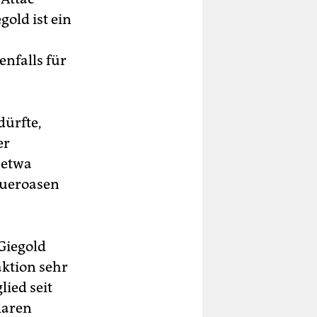
old ist ein
enfalls für
dürfte,
er
 etwa
eueroasen
Giegold
aktion sehr
lied seit
laren