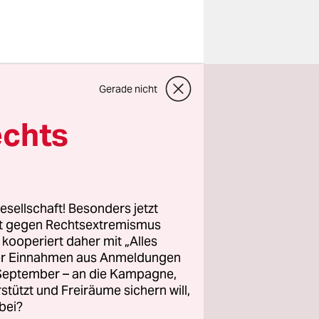
Sven
Gerade nicht
ald im
Sven
echts
ns im
 die
ie bei
 in Berlin,
esellschaft! Besonders jetzt
t vielen
rt gegen Rechtsextremismus
z kooperiert daher mit „Alles
sondern bei
ller Einnahmen aus Anmeldungen
. September – an die Kampagne,
rstützt und Freiräume sichern will,
bei?
rige bei