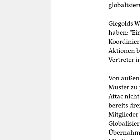
globalisier
Giegolds W
haben: "Ei
Koordinier
Aktionen b
Vertreter i
Von außen 
Muster zu 
Attac nich
bereits dr
Mitglieder
Globalisie
Übernahme 