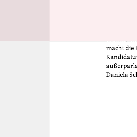
der Partei
männliche 
werden Gie
eingeschät
darauf, "d
macht die P
Kandidatur
außerparla
Daniela S