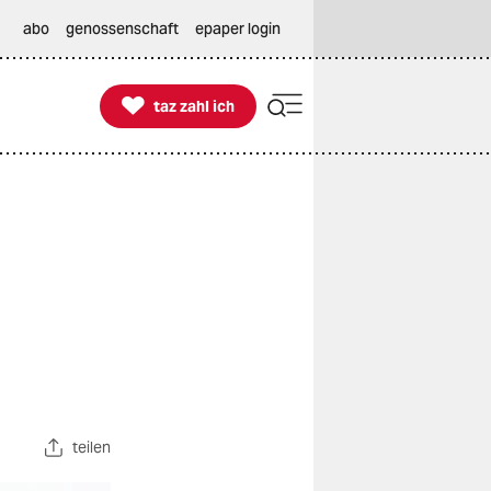
abo
genossenschaft
epaper login

taz zahl ich
taz zahl ich
teilen