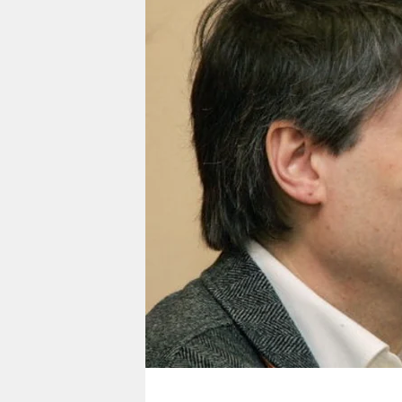
berlin
nord
wahrheit
verlag
verlag
veranstaltungen
shop
fragen & hilfe
unterstützen
abo
genossenschaft