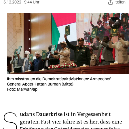
berlin
6.12.2022
9:44 Uhr
teilen
nord
wahrheit
verlag
verlag
veranstaltungen
shop
Ihm misstrauen die Demokratieaktivist:innen: Armeechef
fragen & hilfe
General Abdel-Fattah Burhan (Mitte)
Foto: Marwan/ap
unterstützen
abo
S
udans Dauerkrise ist in Vergessenheit
genossenschaft
geraten. Fast vier Jahre ist es her, dass eine