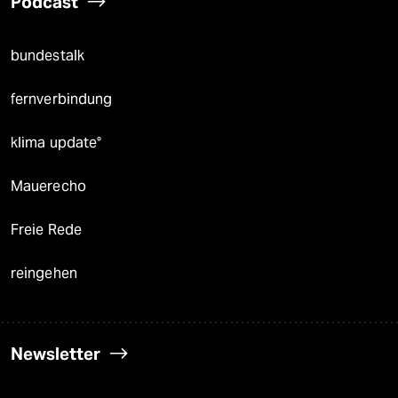
Podcast
bundestalk
fernverbindung
klima update°
Mauerecho
Freie Rede
reingehen
Newsletter