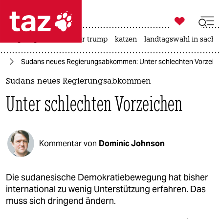

taz zahl ich
bergsteigen
usa unter trump
katzen
landtagswahl in sachs

taz zahl ich
ka
Sudans neues Regierungsabkommen: Unter schlechten Vorzeic
taz zahl ich
Sudans neues Regierungsabkommen
themen
Unter schlechten Vorzeichen
politik
öko
Kommentar von
Dominic Johnson
gesellschaft
kultur
Die sudanesische Demokratiebewegung hat bisher
international zu wenig Unterstützung erfahren. Das
sport
muss sich dringend ändern.