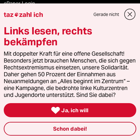
ePaper Login
taz
zahl ich
Gerade nicht

Downloads für Abonnierende
Links lesen, rechts
bekämpfen
© 2026 taz Verlags und Vertriebs GmbH
Mit doppelter Kraft für eine offene Gesellschaft!
Alle Rechte vorbehalten. Bei rechtlichen Fragen oder für Genehmigungen
wenden Sie sich bitte an
lizenzen@taz.de
Besonders jetzt brauchen Menschen, die sich gegen
Rechtsextremismus einsetzen, unsere Solidarität.
Daher gehen 50 Prozent der Einnahmen aus
Feedback
Redaktionsstatut
Kommune-Richtlinien
KI-
Neuanmeldungen an „Alles beginnt im Zentrum“ –
eine Kampagne, die bedrohte linke Kulturzentren
Leitlinie
Informant
Datenschutz
Impressum
AGB
und Jugendorte unterstützt. Sind Sie dabei?
Seitenwende
Einwilligungen widerrufen (Ads)

Ja, ich will
Schon dabei!