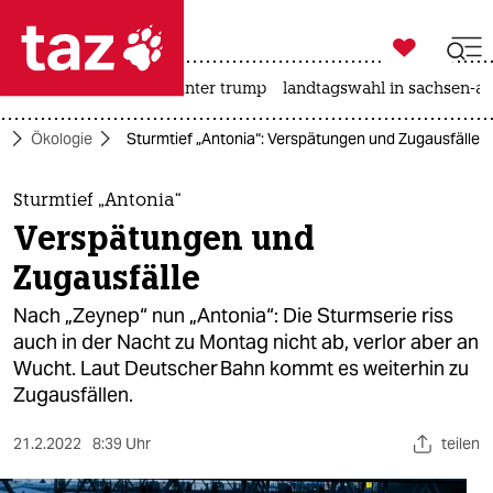

taz zahl ich
nahost-konflikt
usa unter trump
landtagswahl in sachsen-an

taz zahl ich
o
Ökologie
Sturmtief „Antonia“: Verspätungen und Zugausfälle
taz zahl ich
themen
Sturmtief „Antonia“
Verspätungen und
politik
Zugausfälle
öko
Nach „Zeynep“ nun „Antonia“: Die Sturmserie riss
auch in der Nacht zu Montag nicht ab, verlor aber an
gesellschaft
Wucht. Laut Deutscher Bahn kommt es weiterhin zu
Zugausfällen.
kultur
sport
21.2.2022
8:39 Uhr
teilen