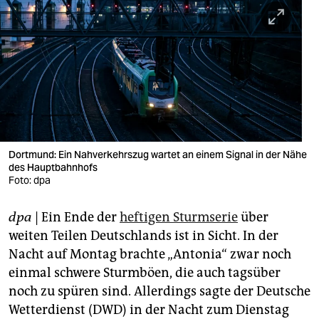
berlin
nord
wahrheit
verlag
verlag
veranstaltungen
Dortmund: Ein Nahverkehrszug wartet an einem Signal in der Nähe
des Hauptbahnhofs
shop
Foto: dpa
fragen & hilfe
dpa
| Ein Ende der
heftigen Sturmserie
über
weiten Teilen Deutschlands ist in Sicht. In der
unterstützen
Nacht auf Montag brachte „Antonia“ zwar noch
abo
einmal schwere Sturmböen, die auch tagsüber
noch zu spüren sind. Allerdings sagte der Deutsche
genossenschaft
Wetterdienst (DWD) in der Nacht zum Dienstag