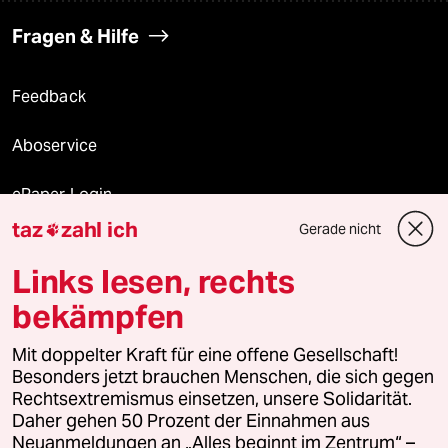
Fragen & Hilfe
Feedback
Aboservice
ePaper Login
taz
zahl ich
Gerade nicht

Downloads für Abonnierende
Links lesen, rechts
bekämpfen
© 2026 taz Verlags und Vertriebs GmbH
Mit doppelter Kraft für eine offene Gesellschaft!
Alle Rechte vorbehalten. Bei rechtlichen Fragen oder für Genehmigungen
wenden Sie sich bitte an
lizenzen@taz.de
Besonders jetzt brauchen Menschen, die sich gegen
Rechtsextremismus einsetzen, unsere Solidarität.
Daher gehen 50 Prozent der Einnahmen aus
Feedback
Redaktionsstatut
Kommune-Richtlinien
KI-
Neuanmeldungen an „Alles beginnt im Zentrum“ –