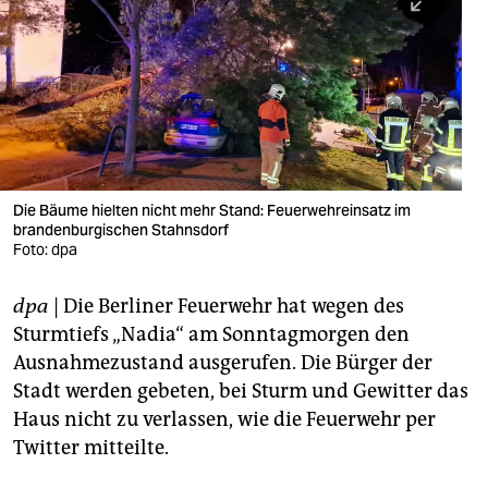
berlin
nord
wahrheit
verlag
verlag
Die Bäume hielten nicht mehr Stand: Feuerwehreinsatz im
brandenburgischen Stahnsdorf
veranstaltungen
Foto: dpa
shop
dpa
| Die Berliner Feuerwehr hat wegen des
fragen & hilfe
Sturmtiefs „Nadia“ am Sonntagmorgen den
unterstützen
Ausnahmezustand ausgerufen. Die Bürger der
Stadt werden gebeten, bei Sturm und Gewitter das
abo
Haus nicht zu verlassen, wie die Feuerwehr per
Twitter mitteilte.
genossenschaft