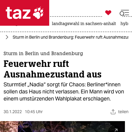

taz zahl ich
niedrigwasser
rente
landtagswahl in sachsen-anhalt
hybri

taz zahl ich
in
Sturm in Berlin und Brandenburg: Feuerwehr ruft Ausnahmezus
taz zahl ich
themen
Sturm in Berlin und Brandenburg
Feuerwehr ruft
politik
Ausnahmezustand aus
öko
Sturmtief „Nadia“ sorgt für Chaos: Ber­li­ne­r*in­nen
sollen das Haus nicht verlassen. Ein Mann wird von
gesellschaft
einem umstürzenden Wahlplakat erschlagen.
kultur
30.1.2022
10:45 Uhr
teilen
sport