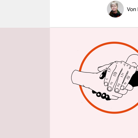
epaper login
Von
Draußen, v
Flaschensa
schließlich
ungewöhnli
werden zu 
Flaschensa
Davon weiß 
viel zu er
Rente trotz
der Wohnun
Bakotić, A