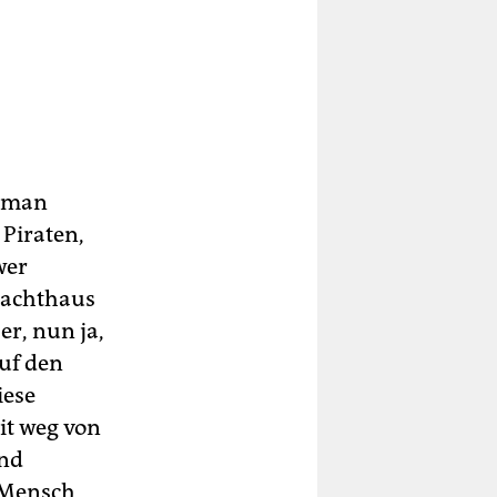
t man
 Piraten,
wer
hlachthaus
r, nun ja,
auf den
iese
it weg von
und
s Mensch