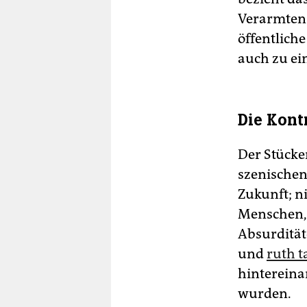
Verarmten 
öffentlich
auch zu ei
Die Kontr
Der Stücke
szenischen
Zukunft; n
Menschen, 
Absurdität
und
ruth t
hintereina
wurden.