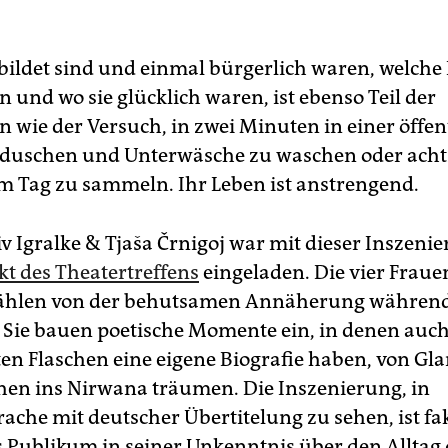
ebildet sind und einmal bürgerlich waren, welche 
 und wo sie glücklich waren, ist ebenso Teil der
n wie der Versuch, in zwei Minuten in einer öffen
duschen und Unterwäsche zu waschen oder acht
m Tag zu sammeln. Ihr Leben ist anstrengend.
iv Igralke & Tjaša Črnigoj war mit dieser Inszen
t des Theatertreffens
eingeladen. Die vier Fraue
ählen von der behutsamen Annäherung während
 Sie bauen poetische Momente ein, in denen auch
n Flaschen eine eigene Biografie haben, von G
en ins Nirwana träumen. Die Inszenierung, in
rache mit deutscher Übertitelung zu sehen, ist fa
s Publikum in seiner Unkenntnis über den Alltag 