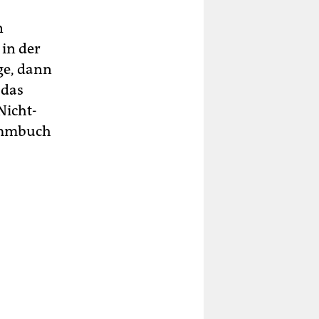
n
 in der
ge, dann
 das
Nicht-
rammbuch