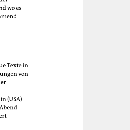
nd wo es
nehmend
ue Texte in
llungen von
der
lin (USA)
 Abend
ert