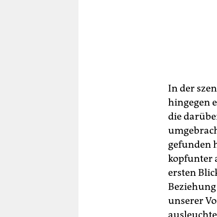
In der sze
hingegen ei
die darübe
umgebracht
gefunden h
kopfunter 
ersten Blic
Beziehung 
unserer Vo
ausleuchte