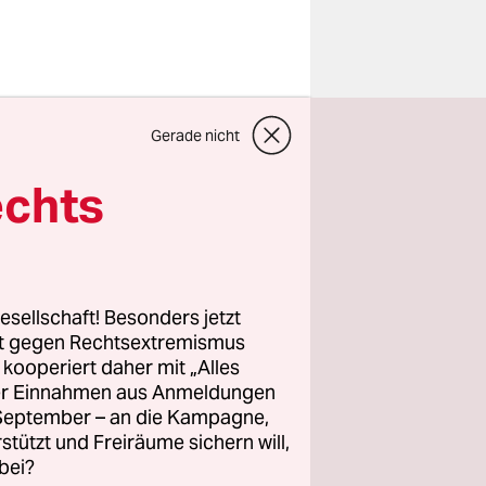
junger
Gerade nicht
ch, die ihm
 Nein, eher
echts
ichtbar
n
n lassen.
esellschaft! Besonders jetzt
Kroatien)
rt gegen Rechtsextremismus
z kooperiert daher mit „Alles
, deren
ller Einnahmen aus Anmeldungen
auswurf aus
. September – an die Kampagne,
n Sendi
rstützt und Freiräume sichern will,
bei?
ić