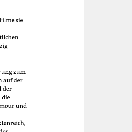
Filme sie
tlichen
zig
ierung zum
n auf der
 der
 die
lamour und
ktenreich,
der