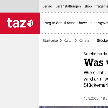
hautnavigation anspringen
hauptinhalt anspringen
footer anspringen
verlag
veranstaltungen
shop
fragen &
krieg in der ukraine
hitze
niedrigwa

taz zahl ich
taz zahl ich
Startseite
Kultur
Künste
Stückem
themen
politik
Stückemarkt 
Was v
öko
Wie sieht 
gesellschaft
wird arm, 
Stückemark
kultur
sport
16.5.2022
18:2