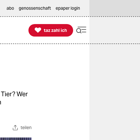
abo
genossenschaft
epaper login

taz zahl ich
taz zahl ich
 Tier? Wer
m
teilen