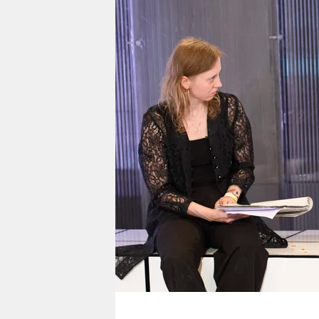
berlin
nord
wahrheit
verlag
verlag
veranstaltungen
shop
fragen & hilfe
unterstützen
abo
genossenschaft