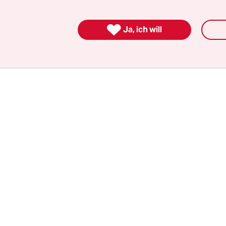
h länger in einem Workshop gearbeitet: Herausg
bar berührendes dokumentarisches Theaterstüc

Ja, ich will
schensammlerinnen, die zuvor als Lehrerin, Banka
eisterin gearbeitet haben.