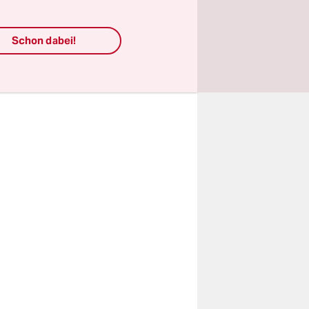
ekommen ist
k über vier
Schon dabei!
ngstellte