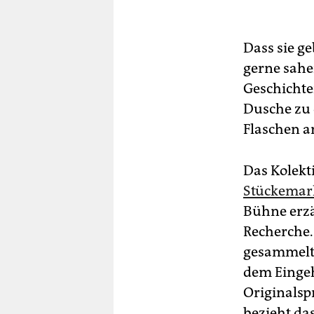
Dass sie g
gerne sahen
Geschichte
Dusche zu 
Flaschen a
Das Kolekt
Stückemark
Bühne erz
Recherche.
gesammelte
dem Eingeh
Originalsp
bezieht da