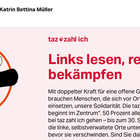
Katrin Bettina Müller
or dem Haus der Berliner Festspiele, kommt ein 
taz
zahl ich

mmler mit einer Gruppe junger Leute ins Gesprä
 alle ihre Flaschen geben. Eine alltägliche Szene?
Links lesen, r
ch, denn die Scham davor, seine Bedürftigkeit s
bekämpfen
lassen, zieht meist Trennungslinien zwischen de
mmlern und denen, die ihre Pfandflaschen stehe
Mit doppelter Kraft für eine offene G
das Kolektiv Igralke & Tjaša Črnigoj aus Rijeka (
brauchen Menschen, die sich vor O
einsetzen, unsere Solidarität. Die ta
zählen. Sie haben über Rentnerinnen recherchiert
beginnt im Zentrum“. 50 Prozent a
 langer Arbeitsjahre nicht reichte, sie vor dem R
bei taz zahl ich gehen – bis zum 30
g zu bewahren. Mit vier der alten Damen habe
die linke, selbstverwaltete Orte unte
bevor sie verschwinden. Sind Sie da
na Marija Brđanović, Anja Sabol und Vanda Velag