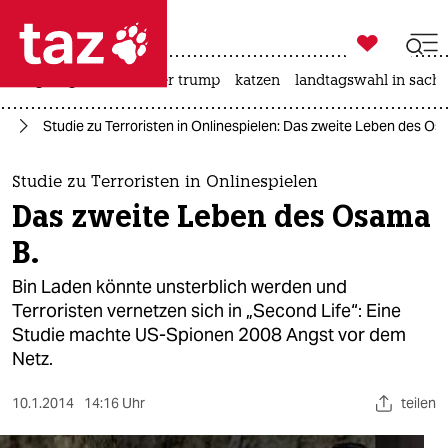

taz zahl ich
bergsteigen
usa unter trump
katzen
landtagswahl in sachs

taz zahl ich
ng
Studie zu Terroristen in Onlinespielen: Das zweite Leben des Os
taz zahl ich
themen
Studie zu Terroristen in Onlinespielen
Das zweite Leben des Osama
politik
B.
öko
Bin Laden könnte unsterblich werden und
Terroristen vernetzen sich in „Second Life“: Eine
gesellschaft
Studie machte US-Spionen 2008 Angst vor dem
Netz.
kultur
sport
10.1.2014
14:16 Uhr
teilen