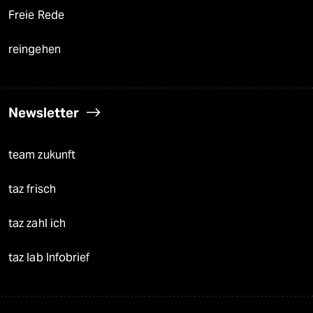
Freie Rede
reingehen
Newsletter
team zukunft
taz frisch
taz zahl ich
taz lab Infobrief