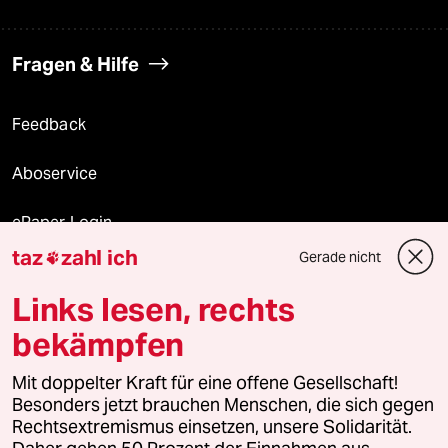
Fragen & Hilfe
Feedback
Aboservice
ePaper Login
taz
zahl ich
Gerade nicht

Downloads für Abonnierende
Links lesen, rechts
bekämpfen
© 2026 taz Verlags und Vertriebs GmbH
Mit doppelter Kraft für eine offene Gesellschaft!
Alle Rechte vorbehalten. Bei rechtlichen Fragen oder für Genehmigungen
wenden Sie sich bitte an
lizenzen@taz.de
Besonders jetzt brauchen Menschen, die sich gegen
Rechtsextremismus einsetzen, unsere Solidarität.