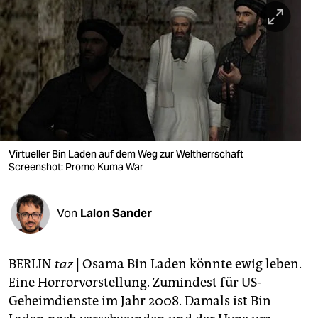
berlin
nord
wahrheit
verlag
verlag
veranstaltungen
Virtueller Bin Laden auf dem Weg zur Weltherrschaft
Screenshot: Promo Kuma War
shop
fragen & hilfe
Von
Lalon Sander
unterstützen
BERLIN
taz
| Osama Bin Laden könnte ewig leben.
abo
Eine Horrorvorstellung. Zumindest für US-
genossenschaft
Geheimdienste im Jahr 2008. Damals ist Bin