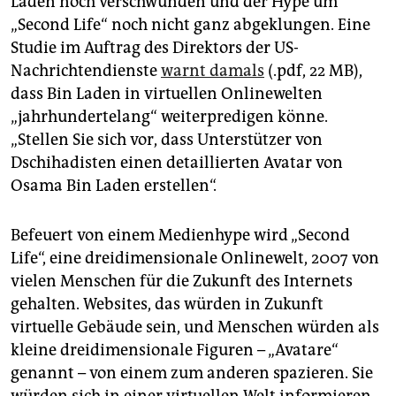
Laden noch verschwunden und der Hype um
epaper login
„Second Life“ noch nicht ganz abgeklungen. Eine
Studie im Auftrag des Direktors der US-
Nachrichtendienste
warnt damals
(.pdf, 22 MB),
dass Bin Laden in virtuellen Onlinewelten
„jahrhundertelang“ weiterpredigen könne.
„Stellen Sie sich vor, dass Unterstützer von
Dschihadisten einen detaillierten Avatar von
Osama Bin Laden erstellen“.
Befeuert von einem Medienhype wird „Second
Life“, eine dreidimensionale Onlinewelt, 2007 von
vielen Menschen für die Zukunft des Internets
gehalten. Websites, das würden in Zukunft
virtuelle Gebäude sein, und Menschen würden als
kleine dreidimensionale Figuren – „Avatare“
genannt – von einem zum anderen spazieren. Sie
würden sich in einer virtuellen Welt informieren,