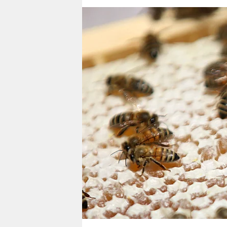
berlin
nord
wahrheit
verlag
verlag
veranstaltungen
shop
fragen & hilfe
unterstützen
abo
genossenschaft