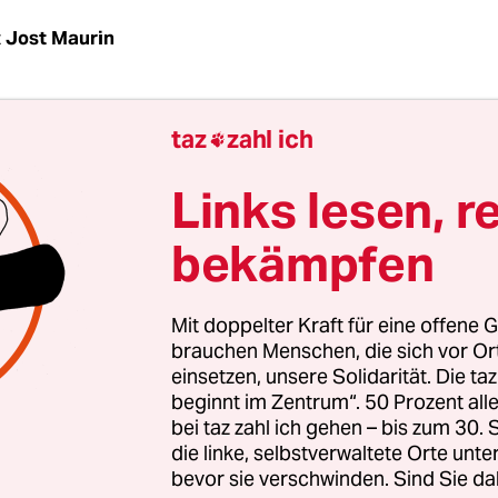
z
Jost Maurin
zid Glyphosat schädigt einer
neuen Studie
zufolge
taz
zahl ich
 von Honigbienen. Der Unkrautvernichter störe 

der Insekten und mache sie so anfälliger für Infe
Links lesen, r
Wissenschaftler der Universität Texas in Austin i
aftsmagazin PNAS.
bekämpfen
st das meistverkaufte Pestizid – und vor allem um
Mit doppelter Kraft für eine offene G
e Krebsforschungsagentur der Weltgesundheitsor
brauchen Menschen, die sich vor O
wahrscheinlich krebserregend“ eingestuft hat. Da 
einsetzen, unsere Solidarität. Die ta
n Fachbehörden der Europäischen Union das Mit
beginnt im Zentrum“. 50 Prozent a
bei taz zahl ich gehen – bis zum 30
nklich halten, haben die EU-Staaten Glyphosat E
die linke, selbstverwaltete Orte unte
 5 Jahre zugelassen
.
bevor sie verschwinden. Sind Sie da