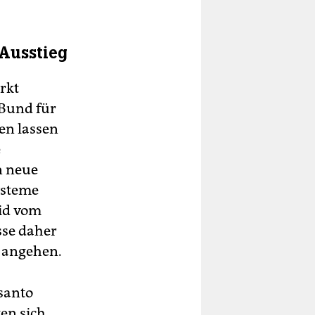
Ausstieg
rkt
 Bund für
en lassen
e
n neue
ysteme
zid vom
se daher
e angehen.
santo
ten sich