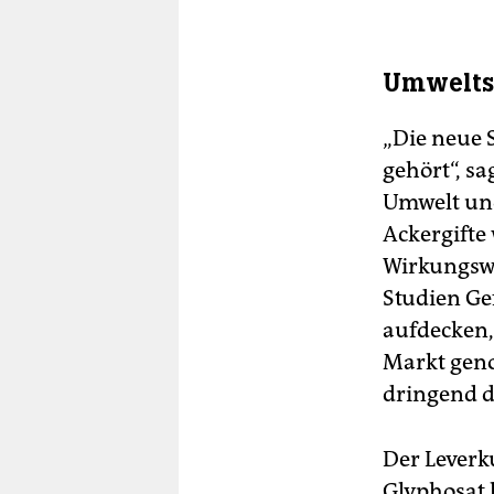
Umweltsc
„Die neue 
gehört“, sa
Umwelt und
Ackergifte
Wirkungswe
Studien Ge
aufdecken,
Markt gen
dringend d
Der Leverk
Glyphosat h