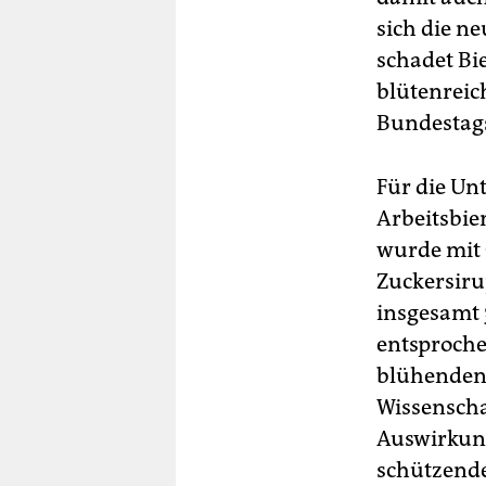
sich die n
schadet Bie
blütenreic
Bundestag
Für die U
Arbeitsbie
wurde mit 
Zuckersiru
insgesamt 
entsproche
blühenden 
Wissenscha
Auswirkung
schützende