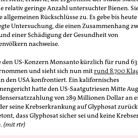
e relativ geringe Anzahl untersuchter Bienen. Si
e allgemeinen Rückschlüsse zu. Es gebe bis heute
egte Untersuchung, die einen Zusammenhang zw
und einer Schädigung der Gesundheit von
envölkern nachweise.
e den US-Konzern Monsanto kürzlich für rund 63
ernommen und sieht sich nun mit
rund 8.700 Kla
in den USA konfrontiert. Ein kalifornisches
engericht hatte den US-Saatgutriesen Mitte Aug
densersatzzahlung von 289 Millionen Dollar an
, der seine Krebserkrankung auf Glyphosat zurück
tont, dass Glyphosat sicher sei und keine Krebs
e.
(mit rtr)