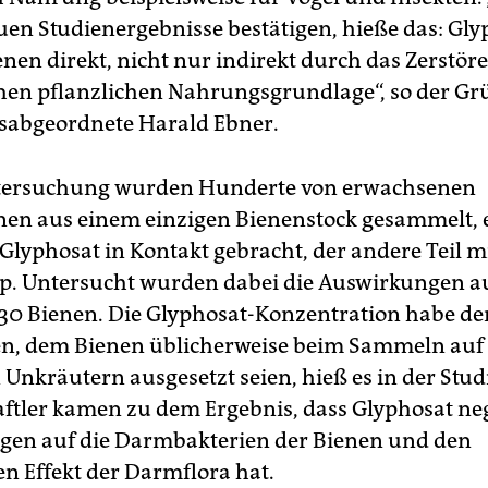
euen Studienergebnisse bestätigen, hieße das: Gl
nen direkt, nicht nur indirekt durch das Zerstöre
hen pflanzlichen Nahrungsgrundlage“, so der Gr
sabgeordnete Harald Ebner.
ntersuchung wurden Hunderte von erwachsenen
nen aus einem einzigen Bienenstock gesammelt, e
Glyphosat in Kontakt gebracht, der andere Teil mi
p. Untersucht wurden dabei die Auswirkungen a
30 Bienen. Die Glyphosat-Konzentration habe d
n, dem Bienen üblicherweise beim Sammeln auf
Unkräutern ausgesetzt seien, hieß es in der Studi
ftler kamen zu dem Ergebnis, dass Glyphosat ne
en auf die Darmbakterien der Bienen und den
n Effekt der Darmflora hat.