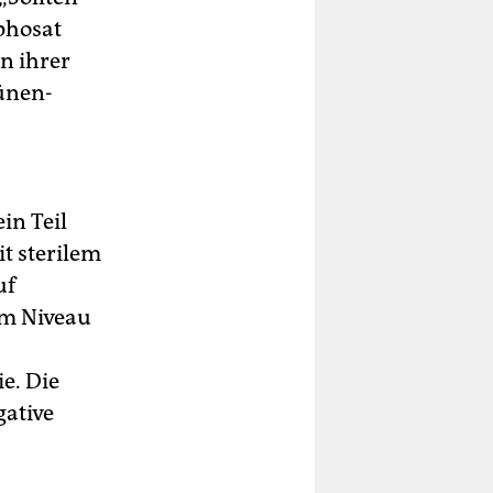
yphosat
n ihrer
ünen-
in Teil
t sterilem
uf
em Niveau
e. Die
gative