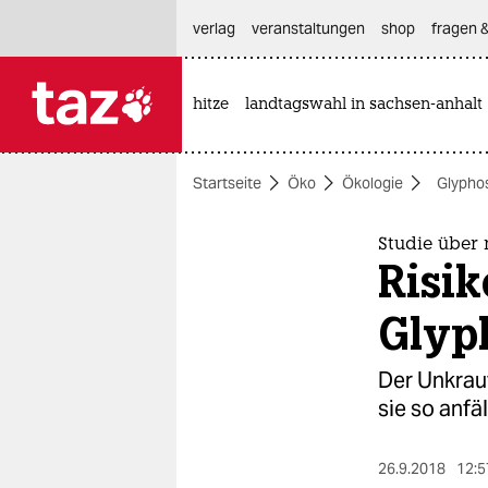
hautnavigation anspringen
hauptinhalt anspringen
footer anspringen
verlag
veranstaltungen
shop
fragen &
hitze
landtagswahl in sachsen-anhalt

taz zahl ich
taz zahl ich
Startseite
Öko
Ökologie
Glypho
themen
politik
Studie über 
Risik
öko
Glyp
gesellschaft
Der Unkrau
kultur
sie so anfä
sport
26.9.2018
12:5