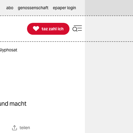
abo
genossenschaft
epaper login

taz zahl ich
taz zahl ich
 Glyphosat
 und macht
teilen