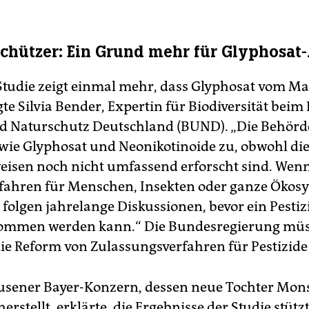
hützer: Ein Grund mehr für Glyphosat-
Studie zeigt einmal mehr, dass Glyphosat vom Ma
gte Silvia Bender, Expertin für Biodiversität beim
 Naturschutz Deutschland (BUND). „Die Behörd
 wie Glyphosat und Neonikotinoide zu, obwohl di
isen noch nicht umfassend erforscht sind. Wen
fahren für Menschen, Insekten oder ganze Ökos
 folgen jahrelange Diskussionen, bevor ein Pesti
ommen werden kann.“ Die Bundesregierung müs
ie Reform von Zulassungsverfahren für Pestizid
usener Bayer-Konzern, dessen neue Tochter Mon
erstellt, erklärte, die Ergebnisse der Studie stütz