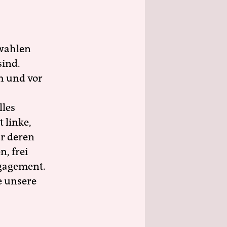
wahlen
sind.
h und vor
lles
 linke,
ür deren
n, frei
ngagement.
e unsere