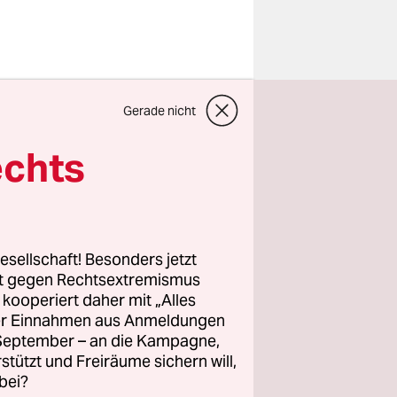
 die
die
Gerade nicht
ktionen,
echts
m US-
stritten,
esellschaft! Besonders jetzt
ganisation
rt gegen Rechtsextremismus
die
z kooperiert daher mit „Alles
tel jedoch
ller Einnahmen aus Anmeldungen
. September – an die Kampagne,
nde 2017
rstützt und Freiräume sichern will,
bei?