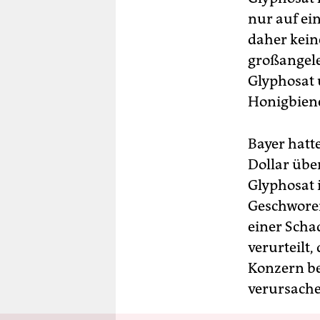
nur auf ein
daher kein
großangel
Glyphosat 
Honigbien
Bayer hatt
Dollar üb
Glyphosat 
Geschworen
einer Scha
verurteilt
Konzern be
verursach