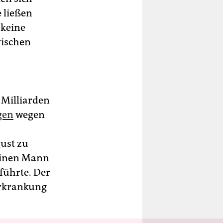
e ließen
 keine
ischen
 Milliarden
gen
wegen
ust zu
 einen Mann
führte. Der
erkrankung