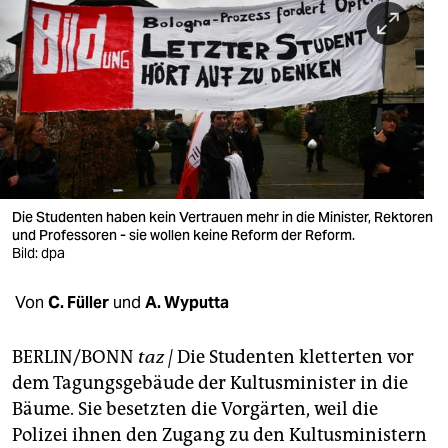
berlin
nord
wahrheit
verlag
verlag
veranstaltungen
Die Studenten haben kein Vertrauen mehr in die Minister, Rektoren
und Professoren - sie wollen keine Reform der Reform.
shop
Bild: dpa
fragen & hilfe
Von
C. Füller
und
A. Wyputta
unterstützen
BERLIN/BONN
taz |
Die Studenten kletterten vor
abo
dem Tagungsgebäude der Kultusminister in die
Bäume. Sie besetzten die Vorgärten, weil die
genossenschaft
Polizei ihnen den Zugang zu den Kultusministern