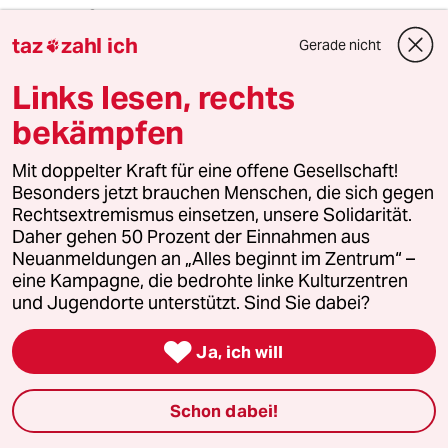
Schulz
S
10.12.2009
,
18:23 Uhr
taz
zahl ich
Gerade nicht

Es gibt nur ein Mittel:
Links lesen, rechts
schon waehrend der Schulzeit "schrubben",
am besten im Segment, welches man/frau
bekämpfen
spaeter studieren will...
also ein duales Abitur.
Mit doppelter Kraft für eine offene Gesellschaft!
Besonders jetzt brauchen Menschen, die sich gegen
Reine Theoretiker koennen noch nicht mal
Rechtsextremismus einsetzen, unsere Solidarität.
einen Bahnhof, eine Schule, oder irgendwas
Daher gehen 50 Prozent der Einnahmen aus
bauen.
Neuanmeldungen an „Alles beginnt im Zentrum“ –
eine Kampagne, die bedrohte linke Kulturzentren
Das, was das Leben taeglich umgibt...
und Jugendorte unterstützt. Sind Sie dabei?
kann studiert werden.
Dann kommen auch die Erfolge.

Ja, ich will
Wahrscheinlich sagt das niemand.
Schon dabei!
Gebt mir eine Arbeit als Journalistin!
Dann bekomme ich auch eine Zeitung, einen