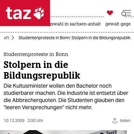

taz zahl ich
hitze
surfen
landtagswahl in sachsen-anhalt
gewalt gegen

taz zahl ich
chaft
Studentenproteste in Bonn: Stolpern in die Bildungsrepublik
taz zahl ich
themen
Studentenproteste in Bonn
Stolpern in die
politik
Bildungsrepublik
öko
Die Kultusminister wollen den Bachelor noch
studierbarer machen. Die Industrie ist entsetzt über
gesellschaft
die Abbrecherquoten. Die Studenten glauben den
"leeren Versprechungen" nicht mehr.
kultur
sport
10.12.2009
2:00 Uhr
teilen