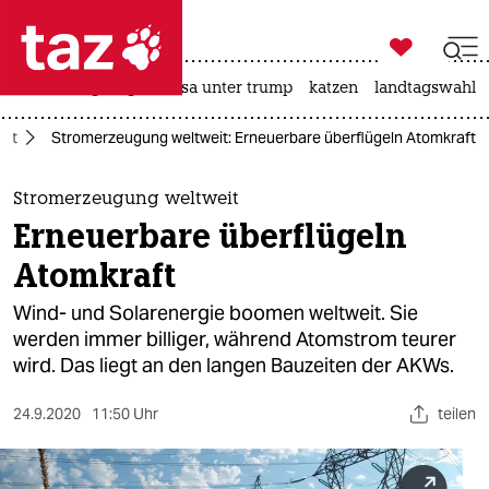

taz zahl ich
hitze
bergsteigen
usa unter trump
katzen
landtagswahl i

taz zahl ich
aft
Stromerzeugung weltweit: Erneuerbare überflügeln Atomkraft
taz zahl ich
themen
Stromerzeugung weltweit
Erneuerbare überflügeln
politik
Atomkraft
öko
Wind- und Solarenergie boomen weltweit. Sie
werden immer billiger, während Atomstrom teurer
gesellschaft
wird. Das liegt an den langen Bauzeiten der AKWs.
kultur
24.9.2020
11:50 Uhr
teilen
sport