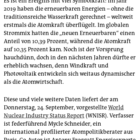
Es ist ein Ereignis mit viel Symbolkraft: Im Jahr
epaper login
2019 haben die erneuerbaren Energien – ohne die
traditionsreiche Wasserkraft gerechnet – weltweit
erstmals die Atomkraft überflügelt. Im globalen
Strommix hatten die „neuen Erneuerbaren“ einen
Anteil von 10,39 Prozent, während die Atomkraft
auf 10,35 Prozent kam. Noch ist der Vorsprung
hauchdünn, doch in den nächsten Jahren dürfte er
erheblich wachsen, denn Windkraft und
Photovoltaik entwickeln sich weitaus dynamischer
als die Atomwirtschaft.
Diese und viele weitere Daten liefert der am
Donnerstag, 24. September, vorgestellte
World
Nuclear Industry Status Report
(WNISR). Verfasser
ist federführend Mycle Schneider, ein
international profilierter Atompolitikberater aus
Paris, Co-Autor ist Antony Froggatt Energieexperte