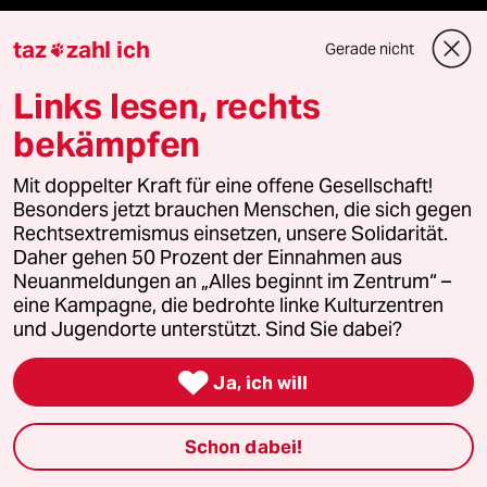
Landtagswahl in Sachsen-Anhalt
taz
zahl ich
Gerade nicht

Links lesen, rechts
Verlag
bekämpfen
Mit doppelter Kraft für eine offene Gesellschaft!
Aktuelles
Besonders jetzt brauchen Menschen, die sich gegen
Rechtsextremismus einsetzen, unsere Solidarität.
Hausblog
Daher gehen 50 Prozent der Einnahmen aus
Neuanmeldungen an „Alles beginnt im Zentrum“ –
Die Seitenwende
eine Kampagne, die bedrohte linke Kulturzentren
und Jugendorte unterstützt. Sind Sie dabei?
Stellen

Ja, ich will
Presse
Schon dabei!