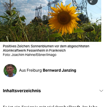
berlin
nord
wahrheit
verlag
verlag
Positives Zeichen: Sonnenblumen vor dem abgeschlteten
Atomkraftwerk Fessenheim in Frankreich
veranstaltungen
Foto: Joachim Hahne/Eibner/imago
shop
fragen & hilfe
Aus Freiburg
Bernward Janzing
unterstützen
abo
Inhaltsverzeichnis
genossenschaft