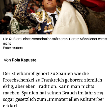
berlin
nord
wahrheit
verlag
Die Quälerei eines vermeintlich stärkeren Tieres: Männlicher wird's
verlag
nicht
Foto: reuters
veranstaltungen
Von
Pola Kapuste
shop
fragen & hilfe
Der Stierkampf gehört zu Spanien wie die
Froschschenkel zu Frankreich gehören: ziemlich
unterstützen
eklig, aber eben Tradition. Kann man nichts
abo
machen. Spanien hat seinen Brauch im Jahr 2013
sogar gesetzlich zum „immateriellen Kulturerbe“
genossenschaft
erklärt.