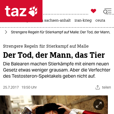

taz zahl ich
hitze
landtagswahl in sachsen-anhalt
iran-krieg
ceuta

taz zahl ich
te
Strengere Regeln für Stierkampf auf Malle: Der Tod, der Mann, d
taz zahl ich
themen
Strengere Regeln für Stierkampf auf Malle
Der Tod, der Mann, das Tier
politik
Die Balearen machen Stierkämpfe mit einem neuen
öko
Gesetz etwas weniger grausam. Aber die Verfechter
des Testosteron-Spektakels geben nicht auf.
gesellschaft
25.7.2017
19:50 Uhr
teilen
kultur
sport