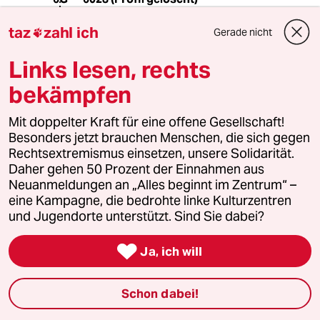
26.07.2017
,
23:14 Uhr
taz
zahl ich
Gerade nicht

@johannes spiegel-schmidt:
"Ole!, das ist eine Verballhornung von
Links lesen, rechts
Allah!":
Was bedeutet das?
bekämpfen
Geht es um die Verfügung über Tiere,
die im Islam als 'echtem' Nachfolger
Mit doppelter Kraft für eine offene Gesellschaft!
der mosaischen Religion noch viel
Besonders jetzt brauchen Menschen, die sich gegen
unmittelbarer zu sein scheint, als in X-
Rechtsextremismus einsetzen, unsere Solidarität.
tum; oder ist es einfach eine
Daher gehen 50 Prozent der Einnahmen aus
Verballhornung a la "Ole - Allah(s
Neuanmeldungen an „Alles beginnt im Zentrum“ –
Wille geschehe)"?
eine Kampagne, die bedrohte linke Kulturzentren
und Jugendorte unterstützt. Sind Sie dabei?

81331 (Profil gelöscht)
8G
Ja, ich will
26.07.2017
,
23:01 Uhr
@johannes spiegel-schmidt:
Schon dabei!
...sind Sie betrunken, oder was?
Hoden als Hostie, Sie leben wohl