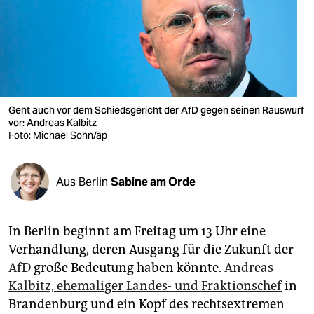
berlin
nord
wahrheit
verlag
Geht auch vor dem Schiedsgericht der AfD gegen seinen Rauswurf
verlag
vor: Andreas Kalbitz
Foto: Michael Sohn/ap
veranstaltungen
shop
Aus Berlin
Sabine am Orde
fragen & hilfe
In Berlin beginnt am Freitag um 13 Uhr eine
unterstützen
Verhandlung, deren Ausgang für die Zukunft der
abo
AfD
große Bedeutung haben könnte.
Andreas
Kalbitz, ehemaliger Landes- und Fraktionschef
in
genossenschaft
Brandenburg und ein Kopf des rechtsextremen