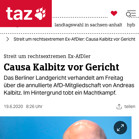

taz zahl ich
niedrigwasser
rente
landtagswahl in sachsen-anhalt
hybri

taz zahl ich
fD
Streit um rechtsextremen Ex-AfDler: Causa Kalbitz vor Gericht
taz zahl ich
themen
Streit um rechtsextremen Ex-AfDler
Causa Kalbitz vor Gericht
politik
Das Berliner Landgericht verhandelt am Freitag
öko
über die annullierte AfD-Mitgliedschaft von Andreas
Kalbitz. Im Hintergrund tobt ein Machtkampf.
gesellschaft
19.6.2020
8:26 Uhr
teilen
kultur
sport