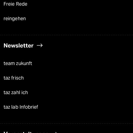
Freie Rede
reingehen
Newsletter
team zukunft
taz frisch
taz zahl ich
taz lab Infobrief