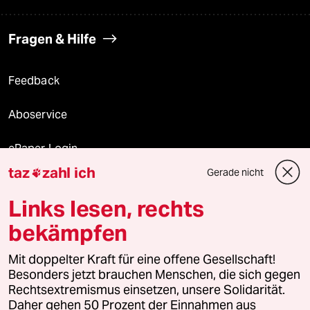
Fragen & Hilfe
Feedback
Aboservice
ePaper Login
taz
zahl ich
Gerade nicht

Downloads für Abonnierende
Links lesen, rechts
bekämpfen
© 2026 taz Verlags und Vertriebs GmbH
Mit doppelter Kraft für eine offene Gesellschaft!
Alle Rechte vorbehalten. Bei rechtlichen Fragen oder für Genehmigungen
wenden Sie sich bitte an
lizenzen@taz.de
Besonders jetzt brauchen Menschen, die sich gegen
Rechtsextremismus einsetzen, unsere Solidarität.
Daher gehen 50 Prozent der Einnahmen aus