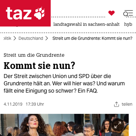

taz zahl ich
niedrigwasser
rente
landtagswahl in sachsen-anhalt
hybri

taz zahl ich
Politik
Deutschland
Streit um die Grundrente: Kommt sie nun?
taz zahl ich
themen
Streit um die Grundrente
Kommt sie nun?
politik
Der Streit zwischen Union und SPD über die
öko
Grundrente hält an. Wer will hier was? Und warum
fällt eine Einigung so schwer? Ein FAQ.
gesellschaft
4.11.2019
17:39 Uhr
teilen
kultur
sport