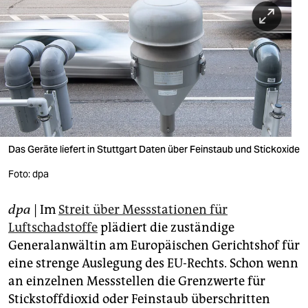
berlin
nord
wahrheit
verlag
verlag
veranstaltungen
Das Geräte liefert in Stuttgart Daten über Feinstaub und Stickoxide
Foto: dpa
shop
fragen & hilfe
dpa
| Im
Streit über Messstationen für
Luftschadstoffe
plädiert die zuständige
unterstützen
Generalanwältin am Europäischen Gerichtshof für
abo
eine strenge Auslegung des EU-Rechts. Schon wenn
an einzelnen Messstellen die Grenzwerte für
genossenschaft
Stickstoffdioxid oder Feinstaub überschritten