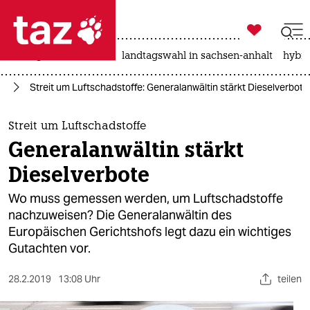

taz zahl ich
niedrigwasser
rente
landtagswahl in sachsen-anhalt
hybri

taz zahl ich
hr
Streit um Luftschadstoffe: Generalanwältin stärkt Dieselverbote
taz zahl ich
themen
Streit um Luftschadstoffe
Generalanwältin stärkt
politik
Dieselverbote
öko
Wo muss gemessen werden, um Luftschadstoffe
nachzuweisen? Die Generalanwältin des
gesellschaft
Europäischen Gerichtshofs legt dazu ein wichtiges
Gutachten vor.
kultur
sport
28.2.2019
13:08 Uhr
teilen