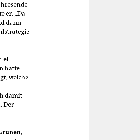
Jahresende
e er. „Da
und dann
lstrategie
tei.
n hatte
gt, welche
ch damit
. Der
 Grünen,