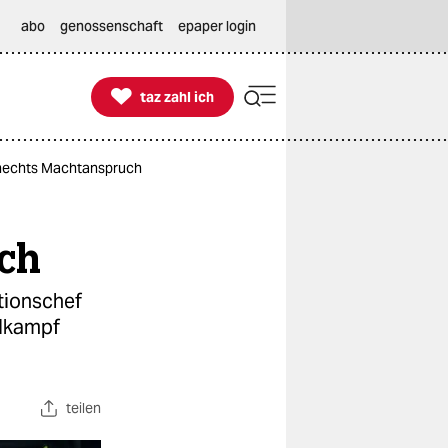
abo
genossenschaft
epaper login

taz zahl ich
taz zahl ich
knechts Machtanspruch
ch
tionschef
hlkampf
teilen