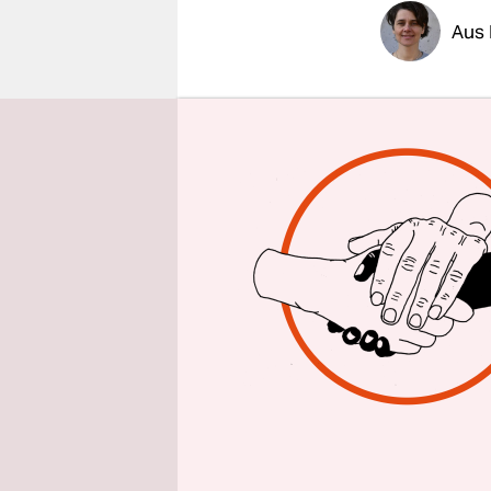
epaper login
Aus 
Bis zur Bu
Linksparte
entbrannt.
und Dietma
führen – u
„Es ist nah
Wahlkampf 
Pressefrüh
dass in di