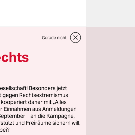
och in der
Gerade nicht
kandidatur
genknecht
echts
kampf
ei auch im
esellschaft! Besonders jetzt
inem
rt gegen Rechtsextremismus
z kooperiert daher mit „Alles
ie auch,
ller Einnahmen aus Anmeldungen
. September – an die Kampagne,
rstützt und Freiräume sichern will,
bei?