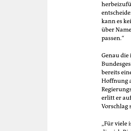
herbeizufü
entscheiden
kann es ke
über Namen
passen.“
Genau die i
Bundesgesc
bereits ei
Hoffnung a
Regierungs
erlitt er a
Vorschlag 
„Für viele 