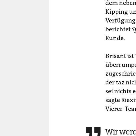
dem neben 
Kipping un
Verfügung. 
berichtet
S
Runde.
Brisant is
überrumpel
zugeschrie
der taz ni
sei nichts 
sagte Riex
Vierer-Tea
Wir werd
