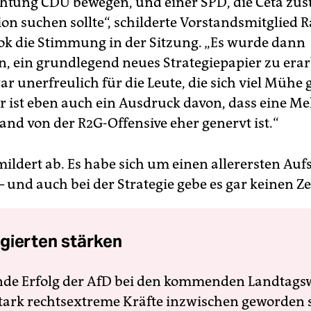
ichtung CDU bewegen, und einer SPD, die Ceta zu
ion suchen sollte“, schilderte Vorstandsmitglied R
ok die Stimmung in der Sitzung. „Es wurde dann
n, ein grundlegend neues Strategiepapier zu erar
ar unerfreulich für die Leute, die sich viel Mühe
r ist eben auch ein Ausdruck davon, dass eine Me
and von der R2G-Offensive eher genervt ist.“
mildert ab. Es habe sich um einen allerersten Auf
 und auch bei der Strategie gebe es gar keinen Ze
gierten stärken
nde Erfolg der AfD bei den kommenden Landtags
 stark rechtsextreme Kräfte inzwischen geworden 