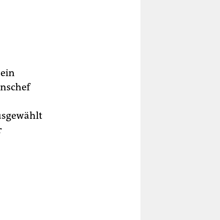
 ein
onschef
ausgewählt
r