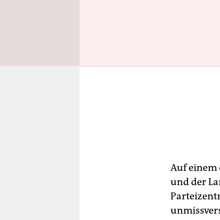
Auf einem 
und der La
Parteizent
unmissvers