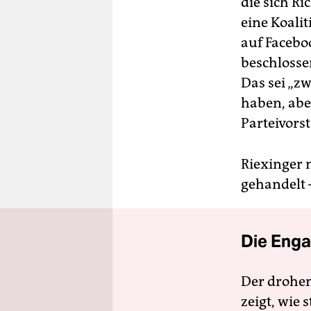
die sich R
eine Koalit
auf Facebo
beschlosse
Das sei „zw
haben, abe
Parteivorst
Riexinger 
gehandelt –
Die Enga
Der drohe
zeigt, wie