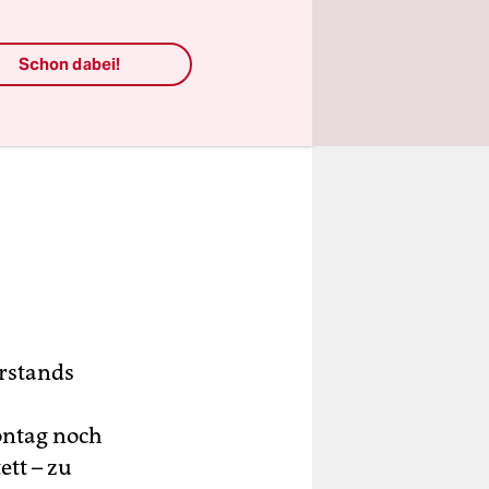
Schon dabei!
rstands
ontag noch
tt – zu