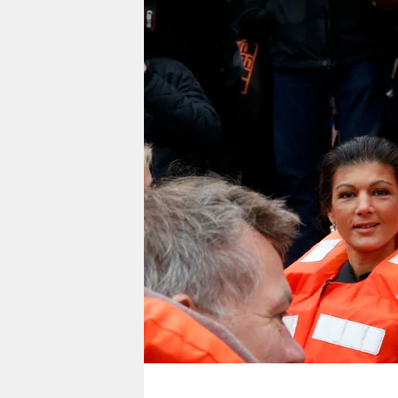
berlin
nord
wahrheit
verlag
verlag
veranstaltungen
shop
fragen & hilfe
unterstützen
abo
genossenschaft