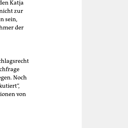
den Katja
nicht zur
n sein,
ehmer der
chlagsrecht
achfrage
egen. Noch
utiert“,
tionen von