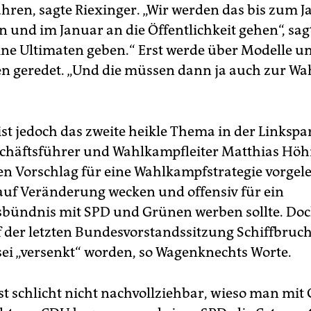
hren, sagte Riexinger. „Wir werden das bis zum 
 und im Januar an die Öffentlichkeit gehen“, sagt
ine Ultimaten geben.“ Erst werde über Modelle 
 geredet. „Und die müssen dann ja auch zur Wah
st jedoch das zweite heikle Thema in der Linkspar
häftsführer und Wahlkampfleiter Matthias Höh
nen Vorschlag für eine Wahlkampfstrategie vorgele
uf Veränderung wecken und offensiv für ein
bündnis mit SPD und Grünen werben sollte. Do
uf der letzten Bundesvorstandssitzung Schiffbruch
sei „versenkt“ worden, so Wagenknechts Worte.
ist schlicht nicht nachvollziehbar, wieso man mit