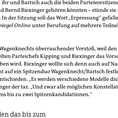
ihr und Bartsch auch die beiden Parteivorsitzen
d Bernd Riexinger gehören könnten – stünde sie 
In der Sitzung soll das Wort „Erpressung“ gefalle
piegel Online
unter Berufung auf mehrere Teiln
t Wagenknechts überraschender Vorstoß, weil den
ten Parteichefs Kipping und Riexinger das Vors
ben wird. Riexinger wollte sich denn auch auf N
cht auf ein Spitzenduo Wagenknecht/Bartsch festl
entschieden. „Es werden verschiedene Modelle disk
inger der taz. „Und zwar alle möglichen Konstella
ms bis zu zwei Spitzenkandidatinnen.“
en das bis zum