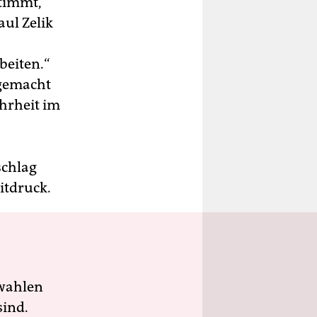
stimmt,
aul Zelik
beiten.“
 gemacht
hrheit im
schlag
itdruck.
wahlen
sind.