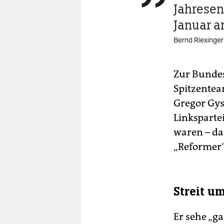
Jahresen
Januar a
Bernd Riexinger
Zur Bundes
Spitzentea
Gregor Gys
Linksparte
waren – da
„Reformer“
Streit u
Er sehe „g