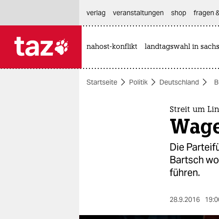
hautnavigation anspringen
hauptinhalt anspringen
footer anspringen
verlag
veranstaltungen
shop
fragen &
nahost-konflikt
landtagswahl in sach

taz zahl ich
taz zahl ich
Startseite
Politik
Deutschland
B
themen
politik
Streit um L
Wage
öko
Die Partei
gesellschaft
Bartsch wo
führen.
kultur
sport
28.9.2016
19:0