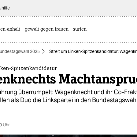
 hilfe
sen-anhalt
gewalt gegen frauen
surfen
undestagswahl 2025
Streit um Linken-Spitzenkandidatur: Wagen
inken-Spitzenkandidatur
nknechts Machtanspru
führung überrumpelt: Wagenknecht und ihr Co-Frak
llen als Duo die Linkspartei in den Bundestagswa
0 Uhr