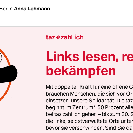
Berlin
Anna Lehmann
ndestagswahl dauert es zwar noch fast ein Jahr, d
taz
zahl ich

i ist bereits jetzt ein Machtkampf um die Spitzen
 Die Bundestagsfraktionsvorsitzenden Sahra Wa
Links lesen, r
r Bartsch wollen die Partei als Duo in den Wahl
bekämpfen
nd dabei die Parteiführung außen vor lassen.
eliegend, dass die Fraktionsvorsitzenden die Part
Mit doppelter Kraft für eine offene G
führen“, sagte Wagenknecht am Mittwoch bei e
brauchen Menschen, die sich vor O
einsetzen, unsere Solidarität. Die ta
stück im Bundestag. Dementsprechend erwarte s
beginnt im Zentrum“. 50 Prozent a
eser Angelegenheit zeitnah entschieden werde.
bei taz zahl ich gehen – bis zum 30
die linke, selbstverwaltete Orte unte
bevor sie verschwinden. Sind Sie da