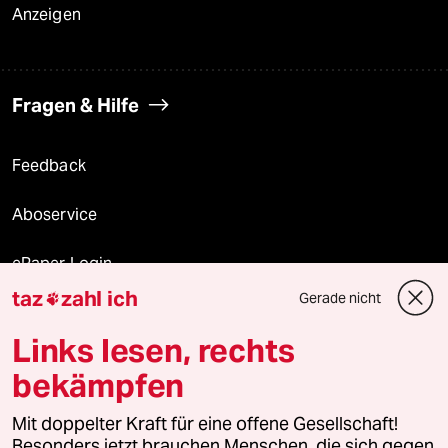
Anzeigen
Fragen & Hilfe
Feedback
Aboservice
ePaper Login
taz
zahl ich
Gerade nicht

Downloads für Abonnierende
Links lesen, rechts
bekämpfen
© 2026 taz Verlags und Vertriebs GmbH
Alle Rechte vorbehalten. Bei rechtlichen Fragen oder für Genehmigungen
Mit doppelter Kraft für eine offene Gesellschaft!
wenden Sie sich bitte an
lizenzen@taz.de
Besonders jetzt brauchen Menschen, die sich gegen