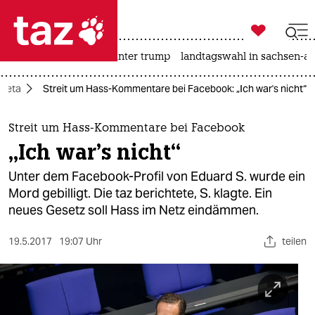

taz zahl ich
nahost-konflikt
usa unter trump
landtagswahl in sachsen-an

taz zahl ich
Meta
Streit um Hass-Kommentare bei Facebook: „Ich war's nicht“
taz zahl ich
themen
Streit um Hass-Kommentare bei Facebook
„Ich war's nicht“
politik
Unter dem Facebook-Profil von Eduard S. wurde ein
öko
Mord gebilligt. Die taz berichtete, S. klagte. Ein
neues Gesetz soll Hass im Netz eindämmen.
gesellschaft
19.5.2017
19:07 Uhr
teilen
kultur
sport