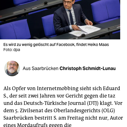
berlin
nord
wahrheit
verlag
Es wird zu wenig gelöscht auf Facebook, findet Heiko Maas
verlag
Foto: dpa
veranstaltungen
Aus Saarbrücken
Christoph Schmidt-Lunau
shop
fragen & hilfe
Als Opfer von Internetmobbing sieht sich Eduard
unterstützen
S., der seit zwei Jahren vor Gericht gegen die taz
und das Deutsch-Türkische Journal (DTJ) klagt. Vor
abo
dem 5. Zivilsenat des Oberlandesgerichts (OLG)
genossenschaft
Saarbrücken bestritt S. am Freitag nicht nur, Autor
eines Mordaufrufs gegen die