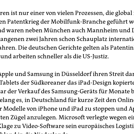
en ist nur einer von vielen Prozessen, die global
n Patentkrieg der Mobilfunk-Branche geführt w
nd waren neben München auch Mannheim und D
gangenen zwei Jahren schon Schauplatz internati
ahren. Die deutschen Gerichte gelten als Patenti
und arbeiten schneller als die US-Justiz.
Apple und Samsung in Düsseldorf ihren Streit da
Tablets der Südkoreaner das iPad-Design kopiert
r der Verkauf des Samsung-Geräts für Monate bl
elang es, in Deutschland für kurze Zeit den Onli
 Modelle von iPhone und iPad zu stoppen und Ap
ten Zügel anzulegen. Microsoft verlegte wegen ei
lage zu Video-Software sein europäisches Logis