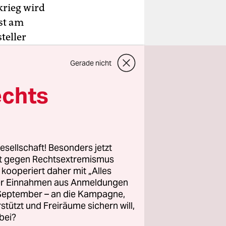
rieg wird
st am
teller
n. Der
Gerade nicht
ienst
r, mit
echts
 Gericht
it
esellschaft! Besonders jetzt
unter
rt gegen Rechtsextremismus
r von
z kooperiert daher mit „Alles
ller Einnahmen aus Anmeldungen
. September – an die Kampagne,
rstützt und Freiräume sichern will,
bei?