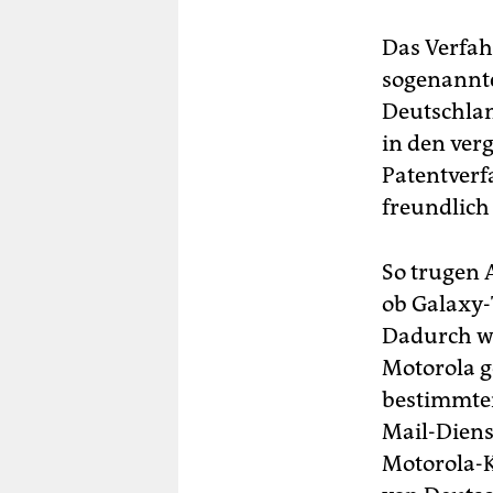
Das Verfahr
sogenannte
Deutschla
in den ver
Patentverf
freundlich 
So trugen 
ob Galaxy-
Dadurch wa
Motorola g
bestimmter
Mail-Diens
Motorola-K