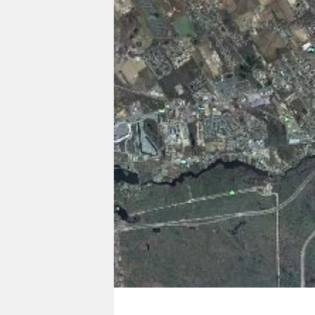
berlin
nord
wahrheit
verlag
verlag
veranstaltungen
shop
fragen & hilfe
unterstützen
abo
genossenschaft