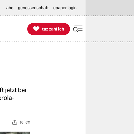
abo
genossenschaft
epaper login

taz zahl ich
taz zahl ich
 jetzt bei
orola-
teilen