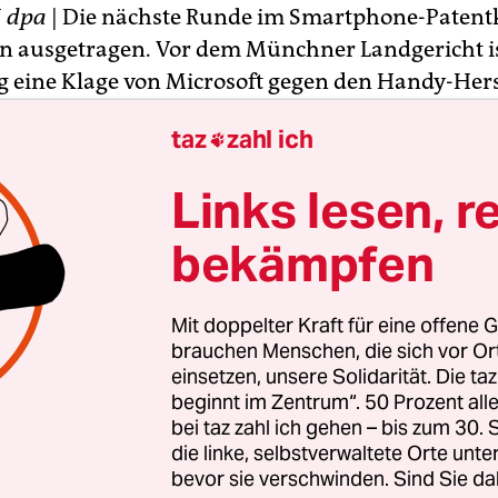
N
dpa
| Die nächste Runde im Smartphone-Patentk
n ausgetragen. Vor dem Münchner Landgericht i
 eine Klage von Microsoft gegen den Handy-Hers
nd den Mutterkonzern Google verhandelt worde
taz
zahl ich

oduzent hat diesmal den vielbenutzten Kartend
s im Visier. Microsoft wirft den Unternehmen vo
Links lesen, r
s ein Patent aus dem Jahr 1996 zu verletzen. Das
g Mai seine Entscheidung bekanntgeben.
bekämpfen
 hier einen Fall konkurrierender Unternehmen m
Mit doppelter Kraft für eine offene G
enden Produkten“, sagte der vorsitzende Richter 
brauchen Menschen, die sich vor O
f Microsofts eigenen Kartendienst Bing Maps, de
einsetzen, unsere Solidarität. Die ta
beginnt im Zentrum“. 50 Prozent a
ot profitieren könne.
bei taz zahl ich gehen – bis zum 30
die linke, selbstverwaltete Orte unte
bevor sie verschwinden. Sind Sie da