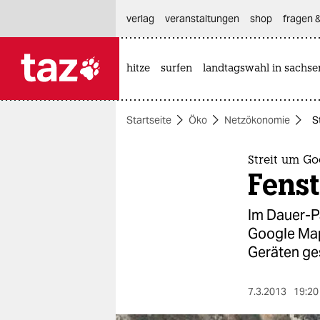
hautnavigation anspringen
hauptinhalt anspringen
footer anspringen
verlag
veranstaltungen
shop
fragen &
hitze
surfen
landtagswahl in sachse

taz zahl ich
taz zahl ich
Startseite
Öko
Netzökonomie
S
themen
politik
Streit um G
Fens
öko
Im Dauer-Pa
gesellschaft
Google Map
Geräten ge
kultur
sport
7.3.2013
19:20