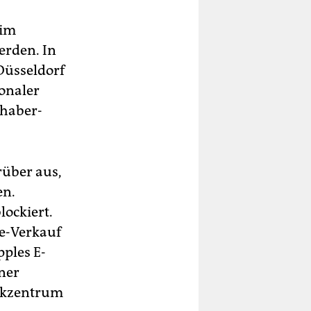
 im
erden. In
üsseldorf
onaler
nhaber-
rüber aus,
en.
ockiert.
ne-Verkauf
ples E-
ner
tikzentrum