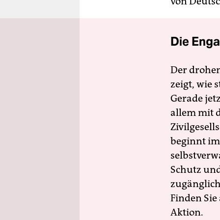
von Deutsc
Die Enga
Der drohe
zeigt, wie
Gerade jet
allem mit d
Zivilgesell
beginnt im
selbstverw
Schutz und 
zugänglich
Finden Sie
Aktion.