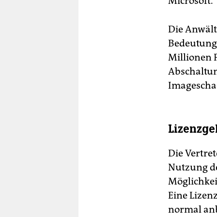
Microsoft.
Die Anwält
Bedeutung 
Millionen 
Abschaltun
Imageschad
Lizenzge
Die Vertre
Nutzung de
Möglichkei
Eine Lizen
normal anb