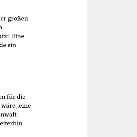
der großen
n
tzt. Eine
de ein
n für die
 wäre „eine
Anwalt.
eiterhin