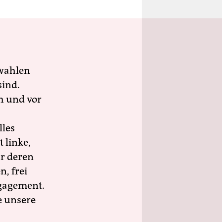
wahlen
sind.
h und vor
lles
 linke,
ür deren
n, frei
ngagement.
e unsere