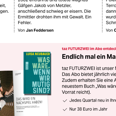
it,
Gäfgen Jakob von Metzler,
Terr
egen.
anschließend schwieg er eisern. Die
dann
Ermittler drohten ihm mit Gewalt. Ein
wurd
Fehler.
Schm
Von
Jan Feddersen
Von
C
taz FUTURZWEI im Abo entdec
Endlich mal ein Ma
taz FUTURZWEI ist unser 
Das Abo bietet jährlich v
Zudem erhalten Sie eine
neuestem Buch „Was wäre,
Vorrat reicht).
Jedes Quartal neu in Ih
Nur 38 Euro im Jahr