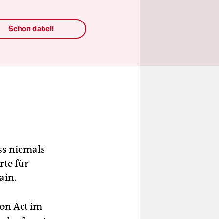
Schon dabei!
ss niemals
rte für
ain.
ion Act im