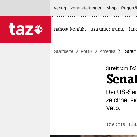
hautnavigation anspringen
hauptinhalt anspringen
footer anspringen
verlag
veranstaltungen
shop
fragen &
nahost-konflikt
usa unter trump
lan

taz zahl ich
taz zahl ich
Startseite
Politik
Amerika
Strei
themen
politik
Streit um Fo
Sena
öko
Der US-Sena
gesellschaft
zeichnet si
Veto.
kultur
sport
17.6.2015
14:4