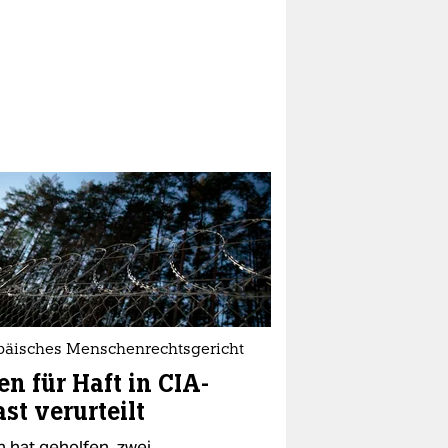
päisches Menschenrechtsgericht
en für Haft in CIA-
st verurteilt
n hat geholfen, zwei