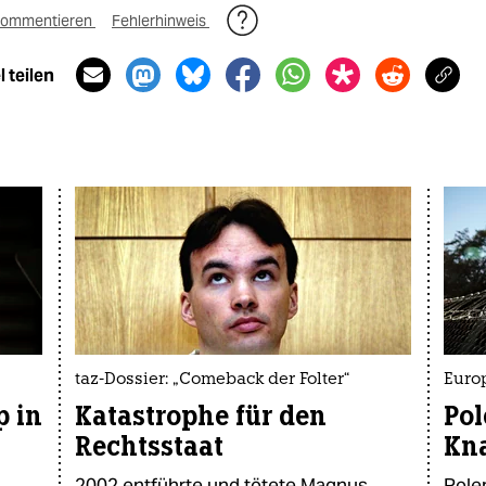
ommentieren
Fehlerhinweis
 teilen
taz-Dossier: „Comeback der Folter“
Euro
p in
Katastrophe für den
Pol
Rechtsstaat
Kna
2002 entführte und tötete Magnus
Pole