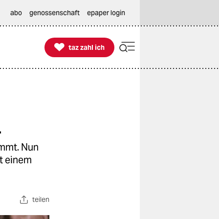
abo
genossenschaft
epaper login

taz zahl ich
taz zahl ich
n
immt. Nun
it einem
teilen