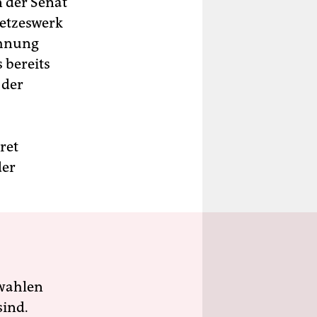
 der Senat
etzeswerk
chnung
 bereits
 der
ret
der
wahlen
sind.