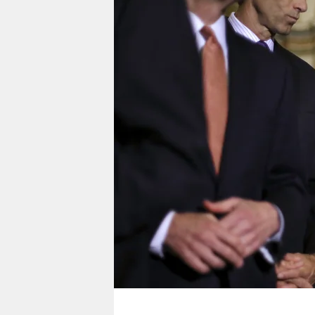
berlin
nord
wahrheit
verlag
verlag
veranstaltungen
shop
fragen & hilfe
unterstützen
abo
genossenschaft