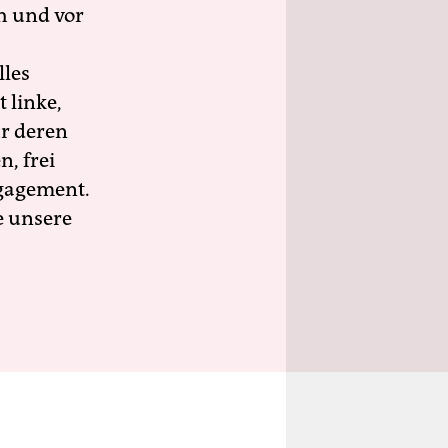
h und vor
lles
 linke,
ür deren
n, frei
ngagement.
e unsere