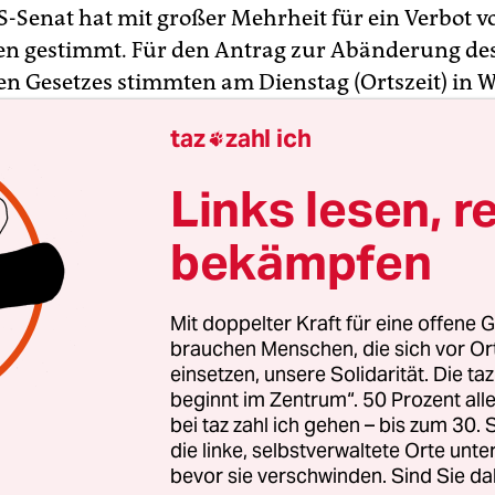
S-Senat hat mit großer Mehrheit für ein Verbot vo
en gestimmt. Für den Antrag zur Abänderung de
en Gesetzes stimmten am Dienstag (Ortszeit) in 
en, 21 votierten dagegen. Das Vorhaben wurde vo
taz
zahl ich

n Demokraten der Kongresskammer sowie von 3
ern unterstützt.
Links lesen, r
ählte der einflussreiche Senator John McCain, de
bekämpfen
ntrag mit eingebracht hatte. Der Republikaner 
das gesetzliche Folterverbot. Er war selbst gefolt
Mit doppelter Kraft für eine offene G
 Vietnam-Krieg sein Flugzeug abgeschossen wo
brauchen Menschen, die sich vor O
 mehr als fünf Jahre in Kriegsgefangenschaft zu.
einsetzen, unsere Solidarität. Die ta
beginnt im Zentrum“. 50 Prozent a
bei taz zahl ich gehen – bis zum 30
die linke, selbstverwaltete Orte unte
bevor sie verschwinden. Sind Sie da