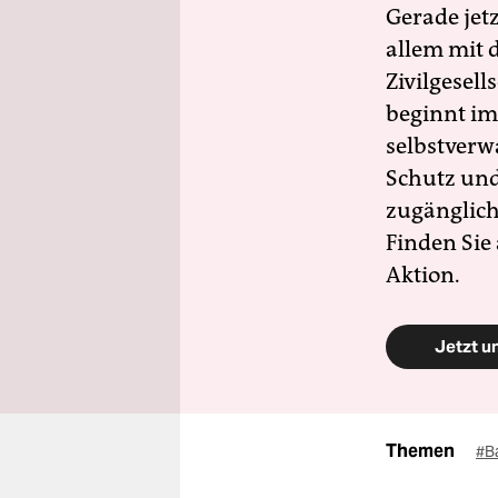
Gerade jet
allem mit d
Zivilgesell
beginnt im
selbstverw
Schutz und 
zugänglich
Finden Sie
Aktion.
Jetzt u
Themen
#B