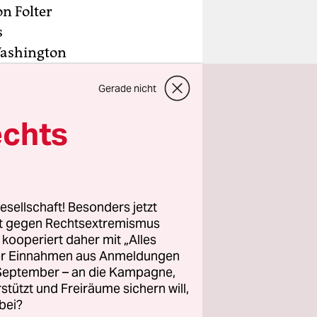
n Folter
s
Washington
n allen
Gerade nicht
2
echts
r den
kämpft seit
ert worden,
esellschaft! Besonders jetzt
rden war.
rt gegen Rechtsextremismus
z kooperiert daher mit „Alles
ller Einnahmen aus Anmeldungen
. September – an die Kampagne,
rstützt und Freiräume sichern will,
bei?