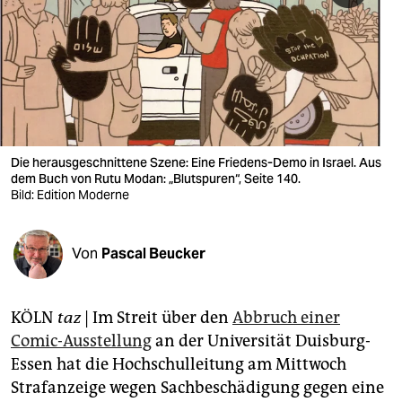
berlin
nord
wahrheit
verlag
verlag
Die herausgeschnittene Szene: Eine Friedens-Demo in Israel. Aus
dem Buch von Rutu Modan: „Blutspuren“, Seite 140.
veranstaltungen
Bild: Edition Moderne
shop
Von
Pascal Beucker
fragen & hilfe
unterstützen
KÖLN
taz
| Im Streit über den
Abbruch einer
abo
Comic-Ausstellung
an der Universität Duisburg-
Essen hat die Hochschulleitung am Mittwoch
genossenschaft
Strafanzeige wegen Sachbeschädigung gegen eine