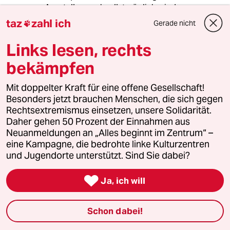
Ausstellung schnellstmöglich wieder zu
eröffnen und zwar bewusst mit dem
taz
zahl ich
Gerade nicht

beschädigten Exponat plus einer Erläuterung,
was hier geschehen ist und warum, mit einem
Links lesen, rechts
zusätzlichen Print des unbeschädigten Comics
bekämpfen
und natürlich auch mit dem anderen, von der
Religionspolizistin „nur“ abgehängten Plakat,
ebenfalls mit einer Erläuterung des Hergangs
Mit doppelter Kraft für eine offene Gesellschaft!
für die Besucher.
Besonders jetzt brauchen Menschen, die sich gegen
Rechtsextremismus einsetzen, unsere Solidarität.
Das wäre ein Auftreten der Unileitung
Daher gehen 50 Prozent der Einnahmen aus
gewesen, das die Aktivistin wirklich getroffen
Neuanmeldungen an „Alles beginnt im Zentrum“ –
hätte - denn so wäre sie mit ihrem Vorhaben
eine Kampagne, die bedrohte linke Kulturzentren
nämlich tatsächlich gescheitert. Allerdings
und Jugendorte unterstützt. Sind Sie dabei?
hätte es dann natürlich unweigerlich noch
heftigeren Knatsch mit ihr und ihren

Ja, ich will
Gesinnungsgenossen gegeben - und das wäre
natürlich weit mehr, als eine deutsche Uni
Schon dabei!
(noch dazu in NRW) mittlerweile wagen würde.