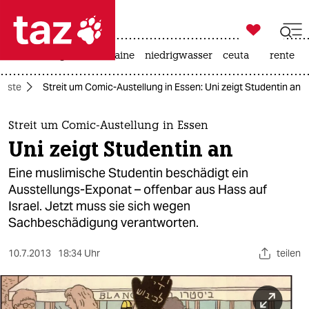

taz zahl ich
hitze
krieg in der ukraine
niedrigwasser
ceuta
rente

taz zahl ich
ünste
Streit um Comic-Austellung in Essen: Uni zeigt Studentin an
taz zahl ich
themen
Streit um Comic-Austellung in Essen
Uni zeigt Studentin an
politik
Eine muslimische Studentin beschädigt ein
öko
Ausstellungs-Exponat – offenbar aus Hass auf
Israel. Jetzt muss sie sich wegen
gesellschaft
Sachbeschädigung verantworten.
kultur
10.7.2013
18:34 Uhr
teilen
sport