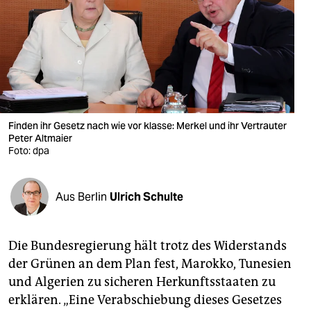
berlin
nord
wahrheit
verlag
verlag
Finden ihr Gesetz nach wie vor klasse: Merkel und ihr Vertrauter
Peter Altmaier
veranstaltungen
Foto: dpa
shop
Aus Berlin
Ulrich Schulte
fragen & hilfe
unterstützen
Die Bundesregierung hält trotz des Widerstands
abo
der Grünen an dem Plan fest, Marokko, Tunesien
und Algerien zu sicheren Herkunftsstaaten zu
genossenschaft
erklären. „Eine Verabschiebung dieses Gesetzes