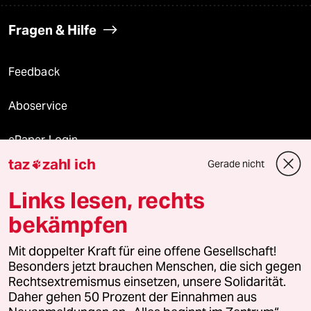
Fragen & Hilfe
Feedback
Aboservice
ePaper Login
taz
zahl ich
Gerade nicht

Downloads für Abonnierende
Links lesen, rechts
bekämpfen
© 2026 taz Verlags und Vertriebs GmbH
Mit doppelter Kraft für eine offene Gesellschaft!
Alle Rechte vorbehalten. Bei rechtlichen Fragen oder für Genehmigungen
wenden Sie sich bitte an
lizenzen@taz.de
Besonders jetzt brauchen Menschen, die sich gegen
Rechtsextremismus einsetzen, unsere Solidarität.
Daher gehen 50 Prozent der Einnahmen aus
Feedback
Redaktionsstatut
Kommune-Richtlinien
KI-