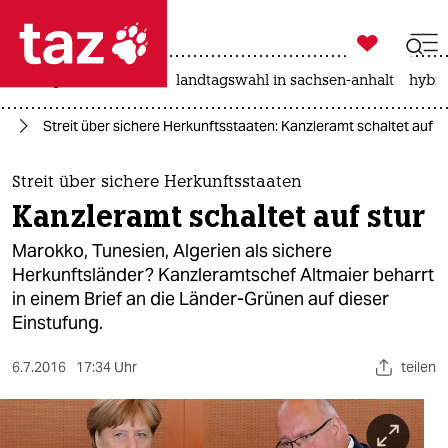

taz zahl ich
niedrigwasser
rente
landtagswahl in sachsen-anhalt
hybri

taz zahl ich
nd
Streit über sichere Herkunftsstaaten: Kanzleramt schaltet auf s
taz zahl ich
themen
Streit über sichere Herkunftsstaaten
Kanzleramt schaltet auf stur
politik
Marokko, Tunesien, Algerien als sichere
öko
Herkunftsländer? Kanzleramtschef Altmaier beharrt
in einem Brief an die Länder-Grünen auf dieser
gesellschaft
Einstufung.
kultur
6.7.2016
17:34 Uhr
teilen
sport